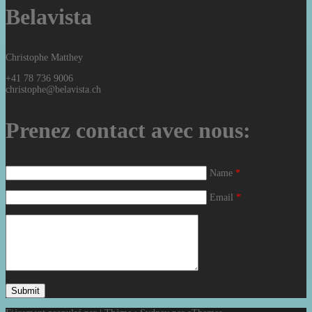
Belavista
Christophe Matthey
+41 78 736 9006
christophe@belavista.ch
Prenez contact avec nous:
Name
*
Email
*