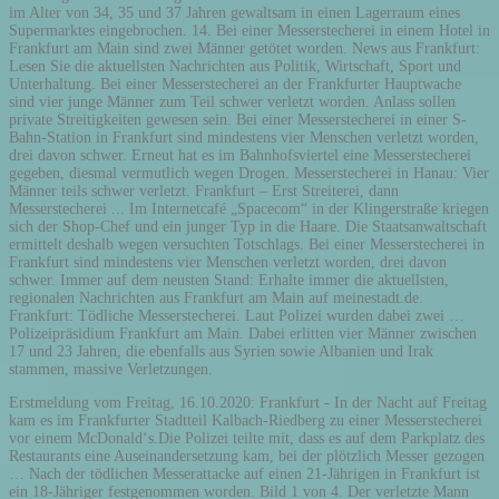
im Alter von 34, 35 und 37 Jahren gewaltsam in einen Lagerraum eines
Supermarktes eingebrochen. 14. Bei einer Messerstecherei in einem Hotel in
Frankfurt am Main sind zwei Männer getötet worden. News aus Frankfurt:
Lesen Sie die aktuellsten Nachrichten aus Politik, Wirtschaft, Sport und
Unterhaltung. Bei einer Messerstecherei an der Frankfurter Hauptwache
sind vier junge Männer zum Teil schwer verletzt worden. Anlass sollen
private Streitigkeiten gewesen sein. Bei einer Messerstecherei in einer S-
Bahn-Station in Frankfurt sind mindestens vier Menschen verletzt worden,
drei davon schwer. Erneut hat es im Bahnhofsviertel eine Messerstecherei
gegeben, diesmal vermutlich wegen Drogen. Messerstecherei in Hanau: Vier
Männer teils schwer verletzt. Frankfurt – Erst Streiterei, dann
Messerstecherei ... Im Internetcafé „Spacecom“ in der Klingerstraße kriegen
sich der Shop-Chef und ein junger Typ in die Haare. Die Staatsanwaltschaft
ermittelt deshalb wegen versuchten Totschlags. Bei einer Messerstecherei in
Frankfurt sind mindestens vier Menschen verletzt worden, drei davon
schwer. Immer auf dem neusten Stand: Erhalte immer die aktuellsten,
regionalen Nachrichten aus Frankfurt am Main auf meinestadt.de.
Frankfurt: Tödliche Messerstecherei. Laut Polizei wurden dabei zwei …
Polizeipräsidium Frankfurt am Main. Dabei erlitten vier Männer zwischen
17 und 23 Jahren, die ebenfalls aus Syrien sowie Albanien und Irak
stammen, massive Verletzungen.
Erstmeldung vom Freitag, 16.10.2020: Frankfurt - In der Nacht auf Freitag
kam es im Frankfurter Stadtteil Kalbach-Riedberg zu einer Messerstecherei
vor einem McDonald‘s.Die Polizei teilte mit, dass es auf dem Parkplatz des
Restaurants eine Auseinandersetzung kam, bei der plötzlich Messer gezogen
… Nach der tödlichen Messerattacke auf einen 21-Jährigen in Frankfurt ist
ein 18-Jähriger festgenommen worden. Bild 1 von 4. Der verletzte Mann