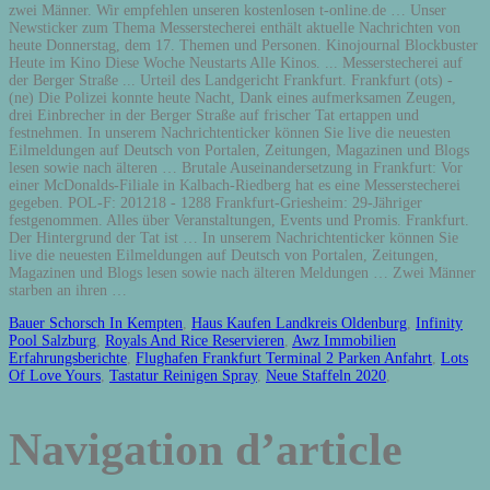
zwei Männer. Wir empfehlen unseren kostenlosen t-online.de … Unser
Newsticker zum Thema Messerstecherei enthält aktuelle Nachrichten von
heute Donnerstag, dem 17. Themen und Personen. Kinojournal Blockbuster
Heute im Kino Diese Woche Neustarts Alle Kinos. ... Messerstecherei auf
der Berger Straße ... Urteil des Landgericht Frankfurt. Frankfurt (ots) -
(ne) Die Polizei konnte heute Nacht, Dank eines aufmerksamen Zeugen,
drei Einbrecher in der Berger Straße auf frischer Tat ertappen und
festnehmen. In unserem Nachrichtenticker können Sie live die neuesten
Eilmeldungen auf Deutsch von Portalen, Zeitungen, Magazinen und Blogs
lesen sowie nach älteren … Brutale Auseinandersetzung in Frankfurt: Vor
einer McDonalds-Filiale in Kalbach-Riedberg hat es eine Messerstecherei
gegeben. POL-F: 201218 - 1288 Frankfurt-Griesheim: 29-Jähriger
festgenommen. Alles über Veranstaltungen, Events und Promis. Frankfurt.
Der Hintergrund der Tat ist … In unserem Nachrichtenticker können Sie
live die neuesten Eilmeldungen auf Deutsch von Portalen, Zeitungen,
Magazinen und Blogs lesen sowie nach älteren Meldungen … Zwei Männer
starben an ihren …
Bauer Schorsch In Kempten
,
Haus Kaufen Landkreis Oldenburg
,
Infinity
Pool Salzburg
,
Royals And Rice Reservieren
,
Awz Immobilien
Erfahrungsberichte
,
Flughafen Frankfurt Terminal 2 Parken Anfahrt
,
Lots
Of Love Yours
,
Tastatur Reinigen Spray
,
Neue Staffeln 2020
,
Navigation d’article