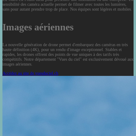
sensibilité des caméra actuelle permet de filmer avec toutes les lumières,
sans pour autant prendre trop de place. Nos équipes sont légères et mobiles.
Images aériennes
La nouvelle génération de drone permet d'embarquez des caméras en très
haute définition (4K), pour un rendu d'image exceptionnel. Stables et
rapides, les drones offrent des points de vue uniques à des tarifs très
compétitifs. Notre département "Vues du ciel" est exclusivement dévoué aux
images aériennes.
Accédez au site de vuesduciel.ch