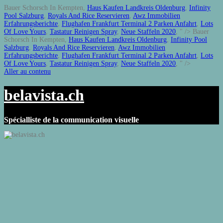
Bauer Schorsch In Kempten,
Haus Kaufen Landkreis Oldenburg
,
Infinity
Pool Salzburg
,
Royals And Rice Reservieren
,
Awz Immobilien
Erfahrungsberichte
,
Flughafen Frankfurt Terminal 2 Parken Anfahrt
,
Lots
Of Love Yours
,
Tastatur Reinigen Spray
,
Neue Staffeln 2020
, " />
Bauer
Schorsch In Kempten,
Haus Kaufen Landkreis Oldenburg
,
Infinity Pool
Salzburg
,
Royals And Rice Reservieren
,
Awz Immobilien
Erfahrungsberichte
,
Flughafen Frankfurt Terminal 2 Parken Anfahrt
,
Lots
Of Love Yours
,
Tastatur Reinigen Spray
,
Neue Staffeln 2020
, " />
Aller au contenu
belavista.ch
Spécialliste de la communication visuelle