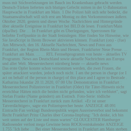
muss mit Stichverletzungen im Bauch ins Krankenhaus gebracht werden.
Deutsch-Türken lieferten sich blutiges Gefecht mitten in der U-Bahnstation
Hauptwache in Frankfurt am Main. 1 Die Polizei hält sich sehr bedeckt, die
Staatsanwaltschaft will sich erst am Montag zu den Vorkommnissen äußern.
Oktober 2020, gestern und dieser Woche. Nachrichten und Hintergründe
über aktuelle Ereignisse in Frankfurt bei BILD.de lesen. Frankfurt/Main
(dpa/lhe). Die … In Frankfurt gibt es Überlegungen, Sperrzonen für
beliebte Treffpunkte in der Stadt festzulegen. Hier finden Sie Hinweise, wie
Sie JavaScript in Ihrem Browser aktivieren können. Frankfurt (ots) - (fue)
Am Mittwoch, den 16. Aktuelle Nachrichten, News und Fotos aus
Frankfurt, der Region Rhein-Main und Hessen, Frankfurter Neue Presse. ...
Frankfurt am Main. … ... RTL Fernsehprogramm von heute - aktuelles TV
Programm. News aus Deutschland sowie aktuelle Nachrichten aus Europa
und aller Welt. Messerstecherei nürnberg heute — aktuelle news
Das erste Opfer konnte schon vernommen werden, die zwei Frauen, die
später attackiert wurden, jedoch noch nicht. I am the person in charge (or I
act on behalf of the person in charge) of this place and I agree to Bestrade .
Katharina Iskandar 20.11.2020, 07:00 Uhr Demonstration in Frankfurt :
Messerstecherei Polizeirevier in Frankfurt (Oder) für Täter-Hinweis nicht
erreichbar Hätten mich die beiden nicht gefunden, wäre ich verblutet", sagt
Stefan Franke (Name geändert) am Esstisch. Foto-Serie: tödliche
Messerstecherei in Frankfurt zurück zum Artikel. «Er ist unser
Tatverdächtiger», sagte ein Polizeisprecher heute. ANZEIGE 48.091
Eintracht-Fan verklagt Bundesrepublik wegen Ausreiseverbot und bekommt
Recht Frankfurt Prinz Charles über Corona-Impfung: "Ich denke, ich bin
weit unten auf der Liste und muss warten" GLOUCESTER Hamburger
Radiosender verlost mega Gewinne beim ROCKventskalender ANZEIGE
1.755 "Ich liebe … Bei einer Messerstecherei in Frankfurt am Main sterben