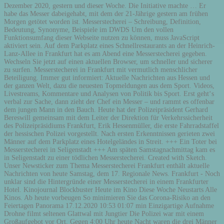
Dezember 2020, gestern und dieser Woche. Die Initiative machte … Er
habe das Messer dabeigehabt, mit dem der 21-Jährige gestern am frühen
Morgen getötet worden ist. Messerstecherei – Schreibung, Definition,
Bedeutung, Synonyme, Beispiele im DWDS Um den vollen
Funktionsumfang dieser Webseite nutzen zu können, muss JavaScript
aktiviert sein. Auf dem Parkplatz eines Schnellrestaurants an der Heinrich-
Lanz-Allee in Frankfurt hat es am Abend eine Messerstecherei gegeben.
Wechseln Sie jetzt auf einen aktuellen Browser, um schneller und sicherer
zu surfen. Messerstecherei in Frankfurt mit vermutlich menschlicher
Beteiligung. Immer gut informiert: Aktuelle Nachrichten aus Hessen und
der ganzen Welt, dazu die neuesten Topmeldungen aus dem Sport. Videos,
Livestreams, Kommentare und Analysen von Politik bis Sport. Erst geht‘s
verbal zur Sache, dann zieht der Chef ein Messer – und rammt es offenbar
dem jungen Mann in den Bauch. Heute hat der Polizeipräsident Gerhard
Bereswill gemeinsam mit dem Leiter der Direktion für Verkehrssicherheit
des Polizeipräsidiums Frankfurt, Erik Hessenmüller, die erste Fahrradstaffel
der hessischen Polizei vorgestellt. Nach ersten Erkenntnissen gerieten zwei
Männer auf dem Parkplatz eines Hotelgeländes in Streit. +++ Ein Toter bei
Messerstecherei in Seligenstadt +++ Am späten Samstagnachmittag kam es
in Seligenstadt zu einer tödlichen Messerstecherei. Created with Sketch.
Unser Newsticker zum Thema Messerstecherei Frankfurt enthält aktuelle
Nachrichten von heute Samstag, dem 17. Regionale News. Frankfurt - Noch
unklar sind die Hintergründe einer Messerstecherei in einem Frankfurter
Hotel. Kinojournal Blockbuster Heute im Kino Diese Woche Neustarts Alle
Kinos. Ab heute vorbeugen So minimieren Sie das Corona-Risiko an den
Feiertagen Panorama 17.12.2020 10:53 01:07 min Einzigartige Aufnahme
Drohne filmt seltenen Glattwal mit Jungtier Die Polizei war mit einem
Großaufgebot vor Ort. Gegen 4:00 Uhr heute Nacht waren die drei Männer