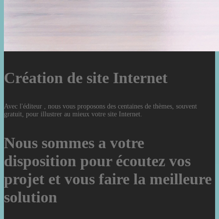
Création de site Internet
Avec l'éditeur , nous vous proposons des centaines de thèmes, souvent
gratuit, pour illustrer au mieux votre site Internet.
Nous sommes a votre
disposition pour écoutez vos
projet et vous faire la meilleure
solution