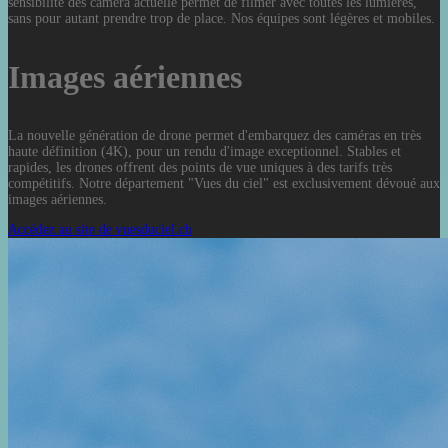
sensibilité des caméra actuelle permet de filmer avec toutes les lumières,
sans pour autant prendre trop de place. Nos équipes sont légères et mobiles.
Images aériennes
La nouvelle génération de drone permet d'embarquez des caméras en très
haute définition (4K), pour un rendu d'image exceptionnel. Stables et
rapides, les drones offrent des points de vue uniques à des tarifs très
compétitifs. Notre département "Vues du ciel" est exclusivement dévoué aux
images aériennes.
Accédez au site de vuesduciel.ch