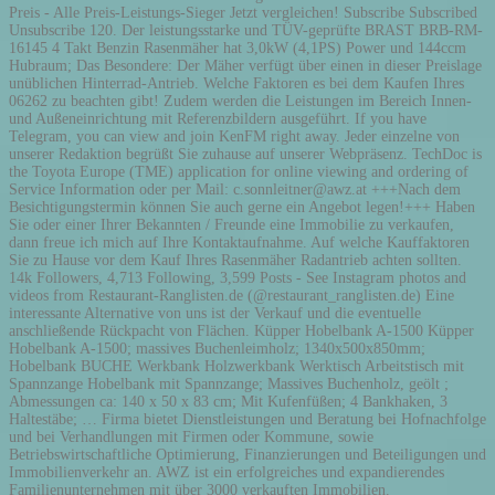
Preis - Alle Preis-Leistungs-Sieger Jetzt vergleichen! Subscribe Subscribed
Unsubscribe 120. Der leistungsstarke und TÜV-geprüfte BRAST BRB-RM-
16145 4 Takt Benzin Rasenmäher hat 3,0kW (4,1PS) Power und 144ccm
Hubraum; Das Besondere: Der Mäher verfügt über einen in dieser Preislage
unüblichen Hinterrad-Antrieb. Welche Faktoren es bei dem Kaufen Ihres
06262 zu beachten gibt! Zudem werden die Leistungen im Bereich Innen-
und Außeneinrichtung mit Referenzbildern ausgeführt. If you have
Telegram, you can view and join KenFM right away. Jeder einzelne von
unserer Redaktion begrüßt Sie zuhause auf unserer Webpräsenz. TechDoc is
the Toyota Europe (TME) application for online viewing and ordering of
Service Information oder per Mail: c.sonnleitner@awz.at +++Nach dem
Besichtigungstermin können Sie auch gerne ein Angebot legen!+++ Haben
Sie oder einer Ihrer Bekannten / Freunde eine Immobilie zu verkaufen,
dann freue ich mich auf Ihre Kontaktaufnahme. Auf welche Kauffaktoren
Sie zu Hause vor dem Kauf Ihres Rasenmäher Radantrieb achten sollten.
14k Followers, 4,713 Following, 3,599 Posts - See Instagram photos and
videos from Restaurant-Ranglisten.de (@restaurant_ranglisten.de) Eine
interessante Alternative von uns ist der Verkauf und die eventuelle
anschließende Rückpacht von Flächen. Küpper Hobelbank A-1500 Küpper
Hobelbank A-1500; massives Buchenleimholz; 1340x500x850mm;
Hobelbank BUCHE Werkbank Holzwerkbank Werktisch Arbeitstisch mit
Spannzange Hobelbank mit Spannzange; Massives Buchenholz, geölt ;
Abmessungen ca: 140 x 50 x 83 cm; Mit Kufenfüßen; 4 Bankhaken, 3
Haltestäbe; … Firma bietet Dienstleistungen und Beratung bei Hofnachfolge
und bei Verhandlungen mit Firmen oder Kommune, sowie
Betriebswirtschaftliche Optimierung, Finanzierungen und Beteiligungen und
Immobilienverkehr an. AWZ ist ein erfolgreiches und expandierendes
Familienunternehmen mit über 3000 verkauften Immobilien.