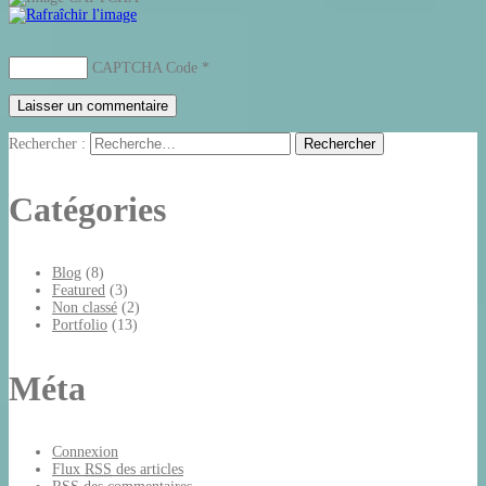
CAPTCHA Code
*
Rechercher :
Catégories
Blog
(8)
Featured
(3)
Non classé
(2)
Portfolio
(13)
Méta
Connexion
Flux
RSS
des articles