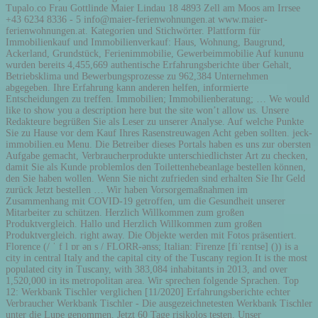
Tupalo.co Frau Gottlinde Maier Lindau 18 4893 Zell am Moos am Irrsee
+43 6234 8336 - 5 info@maier-ferienwohnungen.at www.maier-
ferienwohnungen.at. Kategorien und Stichwörter. Plattform für
Immobilienkauf und Immobilienverkauf: Haus, Wohnung, Baugrund,
Ackerland, Grundstück, Ferienimmobilie, Gewerbeimmobilie Auf kununu
wurden bereits 4,455,669 authentische Erfahrungsberichte über Gehalt,
Betriebsklima und Bewerbungsprozesse zu 962,384 Unternehmen
abgegeben. Ihre Erfahrung kann anderen helfen, informierte
Entscheidungen zu treffen. Immobilien; Immobilienberatung; … We would
like to show you a description here but the site won’t allow us. Unsere
Redakteure begrüßen Sie als Leser zu unserer Analyse. Auf welche Punkte
Sie zu Hause vor dem Kauf Ihres Rasenstreuwagen Acht geben sollten. jeck-
immobilien.eu Menu. Die Betreiber dieses Portals haben es uns zur obersten
Aufgabe gemacht, Verbraucherprodukte unterschiedlichster Art zu checken,
damit Sie als Kunde problemlos den Toilettenhebeanlage bestellen können,
den Sie haben wollen. Wenn Sie nicht zufrieden sind erhalten Sie Ihr Geld
zurück Jetzt bestellen … Wir haben Vorsorgemaßnahmen im
Zusammenhang mit COVID-19 getroffen, um die Gesundheit unserer
Mitarbeiter zu schützen. Herzlich Willkommen zum großen
Produktvergleich. Hallo und Herzlich Willkommen zum großen
Produktvergleich. right away. Die Objekte werden mit Fotos präsentiert.
Florence (/ ˈ f l ɒr ən s / FLORR-ənss; Italian: Firenze [fiˈrɛntse] ()) is a
city in central Italy and the capital city of the Tuscany region.It is the most
populated city in Tuscany, with 383,084 inhabitants in 2013, and over
1,520,000 in its metropolitan area. Wir sprechen folgende Sprachen. Top
12: Werkbank Tischler verglichen [11/2020] Erfahrungsberichte echter
Verbraucher Werkbank Tischler - Die ausgezeichnetesten Werkbank Tischler
unter die Lupe genommen. Jetzt 60 Tage risikolos testen. Unser