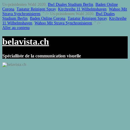
Us-präsidenten Wahl 2020,
Bwl Duales Studium Berlin
,
Baden Online
Corona
,
Tastatur Reinigen Spray
,
Kirchreihe 11 Wilhelmshaven
,
Wahoo Mit
Strava Synchronisieren
, " />
Us-präsidenten Wahl 2020,
Bwl Duales
Studium Berlin
,
Baden Online Corona
,
Tastatur Reinigen Spray
,
Kirchreihe
11 Wilhelmshaven
,
Wahoo Mit Strava Synchronisieren
, " />
Aller au contenu
belavista.ch
Spécialliste de la communication visuelle