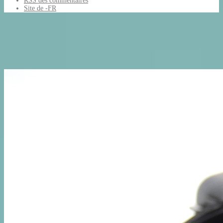
RSS
des commentaires
Site de -FR