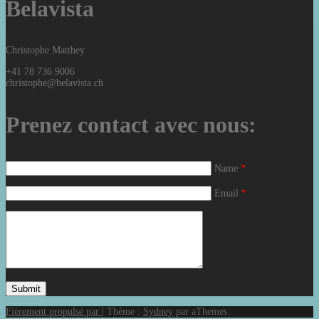
Belavista
Christophe Matthey
+41 78 736 9006
christophe@belavista.ch
Prenez contact avec nous:
Name
*
Email
*
Fièrement propulsé par
|
Thème :
Sydney
par aThemes.