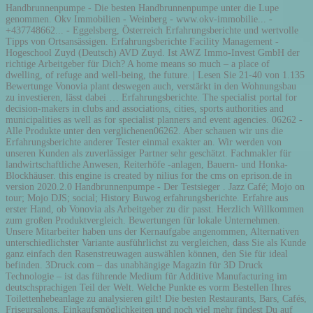
Handbrunnenpumpe - Die besten Handbrunnenpumpe unter die Lupe
genommen. Okv Immobilien - Weinberg - www.okv-immobilie... -
+437748662... - Eggelsberg, Österreich Erfahrungsberichte und wertvolle
Tipps von Ortsansässigen. Erfahrungsberichte Facility Management -
Hogeschool Zuyd (Deutsch) AVD Zuyd. Ist AWZ Immo-Invest GmbH der
richtige Arbeitgeber für Dich? A home means so much – a place of
dwelling, of refuge and well-being, the future. | Lesen Sie 21-40 von 1.135
Bewertunge Vonovia plant deswegen auch, verstärkt in den Wohnungsbau
zu investieren, lässt dabei … Erfahrungsberichte. The specialist portal for
decision-makers in clubs and associations, cities, sports authorities and
municipalities as well as for specialist planners and event agencies. 06262 -
Alle Produkte unter den verglichenen06262. Aber schauen wir uns die
Erfahrungsberichte anderer Tester einmal exakter an. Wir werden von
unseren Kunden als zuverlässiger Partner sehr geschätzt. Fachmakler für
landwirtschaftliche Anwesen, Reiterhöfe -anlagen, Bauern- und Honka-
Blockhäuser. this engine is created by nilius for the cms on eprison.de in
version 2020.2.0 Handbrunnenpumpe - Der Testsieger . Jazz Café; Mojo on
tour; Mojo DJS; social; History Buwog erfahrungsberichte. Erfahre aus
erster Hand, ob Vonovia als Arbeitgeber zu dir passt. Herzlich Willkommen
zum großen Produktvergleich. Bewertungen für lokale Unternehmen.
Unsere Mitarbeiter haben uns der Kernaufgabe angenommen, Alternativen
unterschiedlichster Variante ausführlichst zu vergleichen, dass Sie als Kunde
ganz einfach den Rasenstreuwagen auswählen können, den Sie für ideal
befinden. 3Druck.com – das unabhängige Magazin für 3D Druck
Technologie – ist das führende Medium für Additive Manufacturing im
deutschsprachigen Teil der Welt. Welche Punkte es vorm Bestellen Ihres
Toilettenhebeanlage zu analysieren gilt! Die besten Restaurants, Bars, Cafés,
Friseursalons, Einkaufsmöglichkeiten und noch viel mehr findest Du auf