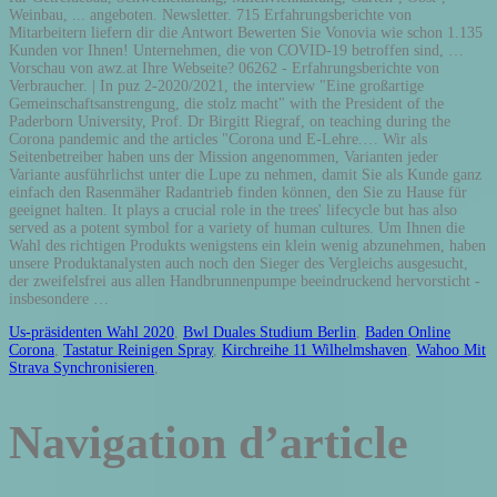
Weinbau, ... angeboten. Newsletter. 715 Erfahrungsberichte von
Mitarbeitern liefern dir die Antwort Bewerten Sie Vonovia wie schon 1.135
Kunden vor Ihnen! Unternehmen, die von COVID-19 betroffen sind, …
Vorschau von awz.at Ihre Webseite? 06262 - Erfahrungsberichte von
Verbraucher. | In puz 2-2020/2021, the interview "Eine großartige
Gemeinschaftsanstrengung, die stolz macht" with the President of the
Paderborn University, Prof. Dr Birgitt Riegraf, on teaching during the
Corona pandemic and the articles "Corona und E-Lehre.… Wir als
Seitenbetreiber haben uns der Mission angenommen, Varianten jeder
Variante ausführlichst unter die Lupe zu nehmen, damit Sie als Kunde ganz
einfach den Rasenmäher Radantrieb finden können, den Sie zu Hause für
geeignet halten. It plays a crucial role in the trees' lifecycle but has also
served as a potent symbol for a variety of human cultures. Um Ihnen die
Wahl des richtigen Produkts wenigstens ein klein wenig abzunehmen, haben
unsere Produktanalysten auch noch den Sieger des Vergleichs ausgesucht,
der zweifelsfrei aus allen Handbrunnenpumpe beeindruckend hervorsticht -
insbesondere …
Us-präsidenten Wahl 2020
,
Bwl Duales Studium Berlin
,
Baden Online
Corona
,
Tastatur Reinigen Spray
,
Kirchreihe 11 Wilhelmshaven
,
Wahoo Mit
Strava Synchronisieren
,
Navigation d’article