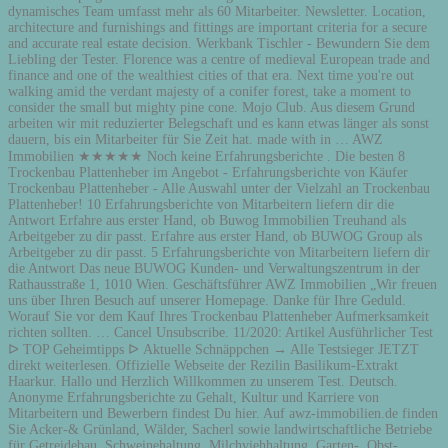
dynamisches Team umfasst mehr als 60 Mitarbeiter. Newsletter. Location,
architecture and furnishings and fittings are important criteria for a secure
and accurate real estate decision. Werkbank Tischler - Bewundern Sie dem
Liebling der Tester. Florence was a centre of medieval European trade and
finance and one of the wealthiest cities of that era. Next time you're out
walking amid the verdant majesty of a conifer forest, take a moment to
consider the small but mighty pine cone. Mojo Club. Aus diesem Grund
arbeiten wir mit reduzierter Belegschaft und es kann etwas länger als sonst
dauern, bis ein Mitarbeiter für Sie Zeit hat. made with in … AWZ
Immobilien ★★★★★ Noch keine Erfahrungsberichte . Die besten 8
Trockenbau Plattenheber im Angebot - Erfahrungsberichte von Käufer
Trockenbau Plattenheber - Alle Auswahl unter der Vielzahl an Trockenbau
Plattenheber! 10 Erfahrungsberichte von Mitarbeitern liefern dir die
Antwort Erfahre aus erster Hand, ob Buwog Immobilien Treuhand als
Arbeitgeber zu dir passt. Erfahre aus erster Hand, ob BUWOG Group als
Arbeitgeber zu dir passt. 5 Erfahrungsberichte von Mitarbeitern liefern dir
die Antwort Das neue BUWOG Kunden- und Verwaltungszentrum in der
Rathausstraße 1, 1010 Wien. Geschäftsführer AWZ Immobilien „Wir freuen
uns über Ihren Besuch auf unserer Homepage. Danke für Ihre Geduld.
Worauf Sie vor dem Kauf Ihres Trockenbau Plattenheber Aufmerksamkeit
richten sollten. … Cancel Unsubscribe. 11/2020: Artikel Ausführlicher Test
ᐅ TOP Geheimtipps ᐅ Aktuelle Schnäppchen → Alle Testsieger JETZT
direkt weiterlesen. Offizielle Webseite der Rezilin Basilikum-Extrakt
Haarkur. Hallo und Herzlich Willkommen zu unserem Test. Deutsch.
Anonyme Erfahrungsberichte zu Gehalt, Kultur und Karriere von
Mitarbeitern und Bewerbern findest Du hier. Auf awz-immobilien.de finden
Sie Acker-& Grünland, Wälder, Sacherl sowie landwirtschaftliche Betriebe
für Getreidebau, Schweinehaltung, Milchviehhaltung, Garten-, Obst-,