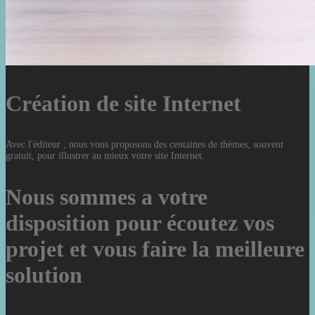
Création de site Internet
Avec l'éditeur , nous vous proposons des centaines de thèmes, souvent
gratuit, pour illustrer au mieux votre site Internet.
Nous sommes a votre
disposition pour écoutez vos
projet et vous faire la meilleure
solution