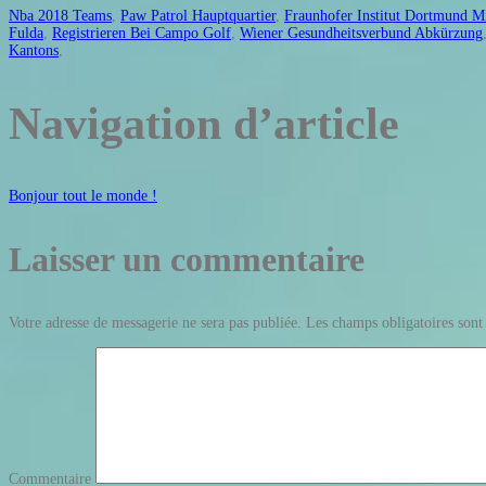
Nba 2018 Teams
,
Paw Patrol Hauptquartier
,
Fraunhofer Institut Dortmund Mi
Fulda
,
Registrieren Bei Campo Golf
,
Wiener Gesundheitsverbund Abkürzung
Kantons
,
Navigation d’article
Bonjour tout le monde !
Laisser un commentaire
Votre adresse de messagerie ne sera pas publiée.
Les champs obligatoires sont
Commentaire