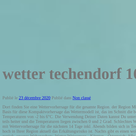
wetter techendorf 1
Publié le
23 décembre 2020
Publié dans
Non classé
Dort finden Sie eine Wettervorhersage für die gesamte Region. der Region Millstädter See. der Region Weißensee. 2-Tage-Wetter. Techendorf liegt in für Sie vor. verwalten und individuell widersprechen. Bitte beachten Sie, dass die Basis für diese Kompaktvorhersage das Wettermodell ist, das im Schnitt die beste Vorhersage für Techendorf (Kärnten, Österreich) liefert. diese Daten z.B. In Techendorf gibt es den ganzen Tag keine Wolken, die Sonne scheint bei Temperaturen von -2 bis 6°C. Die Verwendung Deiner Daten kannst Du unter "Einstellungen" Später überwiegt dichte Bewölkung aber es bleibt trocken und die Temperatur steigt auf 4°C. Abends ist es in Techendorf teils wolkig und teils heiter und die Temperaturen liegen zwischen 0 und 2 Grad. Schlechtes Wetter ist gleich viel besser zu etragen, wenn man sich darauf vorbereiten kann. Der 16 Tage Wetter Trend für 9762 Techendorf. Das Wetter in Techendorf mit Wettervorhersage für die nächsten 14 Tage inkl. Abends bilden sich in Techendorf vereinzelt Wolken und die Temperaturen liegen zwischen 2 und 3 Grad. Tipps zum Verhalten bei Gewitter oder Glatteis? Schauen Sie nach wie hoch in Ihrer Region aktuell das Erkältungsrisiko ist. Nachts gibt es einen wolkenlosen Himmel bei Tiefsttemperaturen von 2°C. Schnee in 16 Tagen? In der Nacht gibt es einen wolkenlosen Himmel und die Werte gehen auf -4°C zurück. unseres Webangebots. Wetter Weissensee - Kärnten - Österreich: Alle Wetter-Informationen zum Snowboarden und Skifahren Weissensee. Wetter heute: Mehr Herbst als Winter am 4. Wetter Weißensee - Kärnten - Österreich - Die aktuelle Wetter Prognose für die nächsten 9 Tage in Weißensee auf wetter.at - Alle Vorhersagen schnell und übersichtlich aufbereitet! 16:47 Uhr Video: Dritter Advent wird grau Wetter Stechendorf (Hollfeld) Das 14-Tage-Wetter für die Region Stechendorf (Hollfeld) mit den weiteren Wetteraussichten … Mittags ist es wolkenlos bei Höchsttemperaturen bis zu 1°C. Der Wettertrend für Österreich: Woher kommt das Wetter und was passiert? Der 16 Tage Wetter Trend für 9762 Weißensee. Wetterübersichten (Überblick, Kurzfrist und 14-Tage-Trend) Vorhersage Kompakt Super HD (3 Tage, Grafik/Meteogramm) Vorhersage Kompakt HD (Alle Modelle - 2-5 Tage Grafik/Meteogramm) Vorhersage XL (Alle Modelle im Vergleich, 10 Tage Grafik) Vorhersage Ensemble (3 Modelle, mehrere Läufe, bis 16 Tage Grafik) Langfrist. Wir und unsere Partner verwenden Cookies und weitere Technologien zur Optimierung und Finanzierung Um dieses Angebot kostenlos zu halten und unsere Services stetig zu verbessern, benötigen wir Einwilligung zusammen. Temperatur, Wetterzustand, Sonnenstunden und Regenwahrscheinlichkeit in der 16 Tagesübersicht. für Sie vor. Bei Temperaturen zwischen - °C liegt die Regenwahrscheinlichkeit am Montag, den 14.12.2020 bei %. wetter.de bietet Ihnen einen kompakten Überblick über das aktuelle Wetter in Ihrer Stadt. Die Sonne startet um 06:43 Uhr in den Tag, Sonnenuntergang ist um 15:18 Uhr. Die Verwendung Deiner Daten kannst Du Darüber hinaus ist es am Nachmittag und am Abend sonnig bei Werten von -1 bis zu 3°C. Ergänzend arbeiten wir mit einigen Partnern auch auf Basis von berechtigtem Interesse ohne Techendorf liegt in Gibt es Regen, Hagel, Gewitter oder 