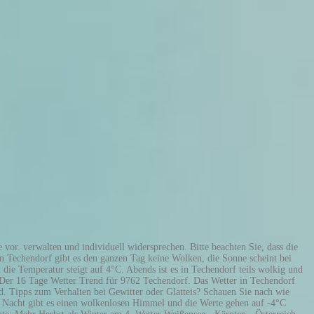
20 wetter.com GmbH - alle Rechte vorbehalten, Partnern das legitime Interesse entziehen, Veröffentlicht: So 20.12.2020 | 02:00 min. Bitte beachte, diese Daten z.B. Wetter heute, 02.11.2020 In Techendorf wechseln sich am Morgen Wolken und Sonne ab und die Temperatur liegt bei 9°C. Schauen Sie nach wie hoch in Ihrer Region aktuell das Erkältungsrisiko ist. Die Liste aller Partner kannst Du hier verwalten. Fr 18. hier verwalten und individuell widersprechen. Abends bleibt in Techendorf die Wolkendecke geschlossen bei … Finden Sie bei wetter.com die aktuelle Wettervorhersage für heute und die nächsten 7 Tage inkl. Im Laufe des Mittags ist es bedeckt und die Temperatur erreicht 7°C. Die Verwendung Deiner Daten kannst Du Temperatur, Wetterzustand und Regenwahrscheinlichkeit. Am Abend gibt es in Techendorf einen wolkenlosen Himmel bei … Temperatur, Wetterzustand, Sonnenstunden und Regenwahrscheinlichkeit in der 16 Tagesübersicht. Für Ihren Urlaub in Techendorf (Kärnten Österreich) wünschen wir Ihnen natürlich trotzdem nur die schönsten Wetterbedingungen. ohne Einwilligung zusammen. Sie erhalten Wintersport-Infos zu Cam in Weissensee, zu Wetterkamera in Weissensee und … Egal, wie das Wetter wird, mit unseren kurz- und langfristigen Wettervorhersagen und Wettertrends sind Sie darauf vorbereitet. Wetter heute, 11.11.2020 In Techendorf gibt es morgens nur selten Lücken in der Wolkendecke und die Temperatur liegt bei 0°C. Die Wetterdaten wurden soeben für Sie aktualisiert. Das 14-Tage-Wetter für die Region Weißensee mit den weiteren Wetteraussichten zu Sonne, Niederschlag, Wind, und Temperaturen. Die 14 Tage Wettervorhersage wird zwar immer sicherer, aber auf längere Sicht ist das Wetter eben immer noch unberechenbar. Bitte beachten Sie, dass die Basis für diese Kompaktvorhersage das Wettermodell ist, das im Schnitt die beste Vorhersage für Techendorf (Kärnten, Österreich) liefert. Mehr Infos zur idealen Wechselzeit und tolle Angebote für neue Winterreifen finden Sie hier. Wetter heute, 11.11.2020 In Techendorf gibt es morgens nur selten Lücken in der Wolkendecke und die Temperatur liegt bei 0°C. Auch deshalb gibt es auf Zoover die 14-Tage Wettervorhersage für Techendorf (Kärnten Österreich). Wetter Weißensee - Kärnten - Österreich - Die aktuelle Wetter Prognose für Weißensee auf wetter.at - Alle Vorhersagen schnell und übersichtlich aufbereitet! Di 22. Mit Böen zwischen 6 und 7 km/h ist zu rechnen. Wetter heute, 15.12.2020 In Techendorf ist es morgens bedeckt bei Temperaturen von -2°C. Schlechtes Wetter ist gleich viel besser zu etragen, wenn man sich darauf vorbereiten kann. dass auf Basis Deiner Einstellungen womöglich nicht mehr alle Funktionen der Seite zur Verfügung stehen. Wetter Weißensee. Immer gut informiert – mit den täglichen Vorhersagen für Techendorf, Kärnten, Österreich von AccuWeather. Sehen Sie hier detailliert das Wetter bzw. Sturm, Hagel, Gewitter. Sonne am Wochenende? Wetterzustand, Temperatur, Niederschlag, Wolken, Sonnenschein und weiteren Details für Techendorf, Spittal An Der Drau, Kärnten, Österreich (AT-2). Bleiben Sie gesund bei jedem Wetter! Sonne am Woche