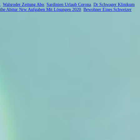
t
,
Walsroder Zeitung Abo
,
Sardinien Urlaub Corona
,
Dr Schwager Klinikum
the Abitur Nrw Aufgaben Mit Lösungen 2020
,
Bewohner Eines Schweizer