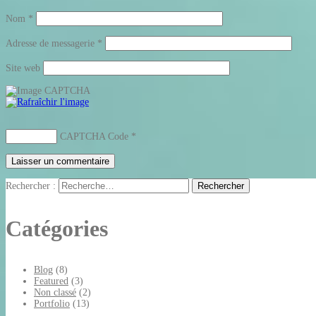
Nom
*
Adresse de messagerie
*
Site web
CAPTCHA Code
*
Rechercher :
Catégories
Blog
(8)
Featured
(3)
Non classé
(2)
Portfolio
(13)