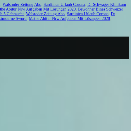
t
,
Walsroder Zeitung Abo
,
Sardinien Urlaub Corona
,
Dr Schwager Klinikum
the Abitur Nrw Aufgaben Mit Lösungen 2020
,
Bewohner Eines Schweizer
h 5 Gebraucht
,
Walsroder Zeitung Abo
,
Sardinien Urlaub Corona
,
Dr
stmourne Sword
,
Mathe Abitur Nrw Aufgaben Mit Lösungen 2020
,