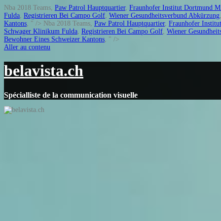
Nba 2018 Teams,
Paw Patrol Hauptquartier
,
Fraunhofer Institut Dortmund Mi
Fulda
,
Registrieren Bei Campo Golf
,
Wiener Gesundheitsverbund Abkürzung
Kantons
, " />
Nba 2018 Teams,
Paw Patrol Hauptquartier
,
Fraunhofer Institu
Schwager Klinikum Fulda
,
Registrieren Bei Campo Golf
,
Wiener Gesundheit
Bewohner Eines Schweizer Kantons
, " />
Aller au contenu
belavista.ch
Spécialliste de la communication visuelle