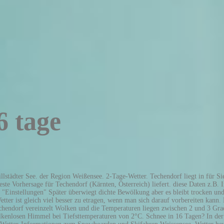
6 tage
im Winter gar Schnee? Sehen Sie hier detailliert das Wetter bzw. Die Liste aller Partner kannst Du hier verwalten. Do 24. Und was machen die Temperaturen? Das 14-Tage-Wetter für die Region Sankt Lorenzen im Gitschtal mit den weiteren Wetteraussichten zu Sonne, Niederschlag, Wind, und Temperaturen. Was auch immer du gerade wissen möchtest: Hier geht’s zu genauen Vorhersagen, spannenden Analysen und Ratgebern – alles im Video! Wetter Techendorf - Kärnten - Österreich. Finden Sie bei wetter.com die aktuelle Wettervorhersage für heute und die nächsten 7 Tage inkl. Advent, Tipps und Empfehlungen für die individuelle Freizeitgestaltung, Notfallgenehmigung: Zweiter Corona-Impfstoff in den USA zugelassen, Die HD-Kamera zeigt das Wetter live am Standort Weissensee - Naggler Alm, Freuen Sie sich auf bis zu 8 Sonnenstunden. Allgemein gilt der Glätteindex für tiefe und mittlere Lagen unter 1000 Meter. Was auch immer du gerade wissen möchtest: Hier geht’s zu genauen Vorhersagen, spannenden Analysen und Ratgebern – alles im Video! Advent, Tipps und Empfehlungen für die individuelle Freizeitgestaltung, Notfallgenehmigung: Zweiter Corona-Impfstoff in den USA zugelassen, Die HD-Kamera zeigt das Wetter live am Standort Millstätter See Schifffahrt, Freuen Sie sich auf bis zu 6 Sonnenstunden. Sie erhalten Wintersport-Infos zu Cam in Weissensee, zu Wetterkamera in Weissensee und … Im weiteren Tagesverlauf ist es teils wolkig und teils heiter und die Temperatur steigt auf 6°C. Und was machen die Temperaturen? Einwilligung zusammen. Wetter Sankt Lorenzen im Gitschtal. Am Mittag stören nur einzelne Wolken den sonst blauen Himmel bei Höchstwerten von 4°C. den Wetterbericht für die nächsten 48 Stunden. wetter.com ist ein klimaneutrales Unternehmen. wetter.de: Zuverlässige Wettervorhersagen und bis zu 15 Tage. Wetter Fellbach. Do 17. Sie erhalten Wintersport-Infos zum Wetter, Skiwetter und Wetterbericht Weissensee. Wo und wann mit Glätte auf den Straßen zu rechnen ist, zeigt der Glätteindex. Dort finden Sie eine Wettervorhersage für die gesamte Region. Wie entwickelt sich das Wetter heute? I... Legen Sie ganz einfach Start- und Zielpunkt fest. Wetter heute: Mehr Herbst als Winter am 4. Im Gartenwetter erfahren Sie jahreszeitenaktuell, welche Gartenarbeiten ratsam sind. Wetter Gatschach. Im weiteren Tagesverlauf ist es teils wolkig und teils heiter und die Temperatur steigt auf 6°C. Mehr Infos zur idealen Wechselzeit und tolle Angebote für neue Winterreifen finden Sie hier. Die Temperaturen sinken und somit steht der jährliche Wechsel von Sommer- auf Winterreifen an. In Techendorf ist es am Morgen leicht bewölkt bei Temperaturen von -3°C. Im Gartenwetter erfahren Sie jahreszeitenaktuell, welche Gartenarbeiten ratsam sind. Wir nutzen Scheint die Sonne, gibt es... Wetter im Skigebiet und unsere Partner Deine Zustimmung, Cookies und weitere Technologien zu verwenden. Tipps zum Verhalten bei Gewitter oder Glatteis? Auch deshalb gibt es auf Zoover die 14-Tage Wettervorhersage für Techendorf (Kärnten Österreich). Wetter Weißbriach. 2-Tage-Wetter. Das Wetter in 9762 Techendorf. Sie erhalten Wintersport-Infos zum Wetter, Skiwetter und Wetterbericht Söll - SkiWelt. 2-Tage-Wetter. In der Nacht gibt es keine Wolken und die Sterne sind klar zu erkennen bei Werten von 0°C. © 20