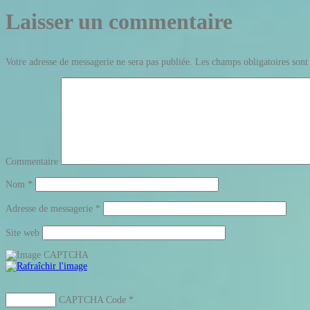
Laisser un commentaire
Votre adresse de messagerie ne sera pas publiée.
Les champs obligatoires sont
Commentaire
Nom
*
Adresse de messagerie
*
Site web
CAPTCHA Code
*