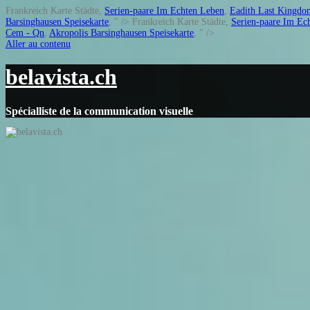
Frankreich Karte Städte,
Serien-paare Im Echten Leben
,
Eadith Last Kingdo
Barsinghausen Speisekarte
, " />
Frankreich Karte Städte,
Serien-paare Im Ec
Cem - Qn
,
Akropolis Barsinghausen Speisekarte
, " />
Aller au contenu
belavista.ch
Spécialliste de la communication visuelle