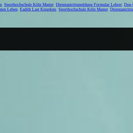
m
,
Sporthochschule Köln Master
,
Dienstantrittsmeldung Formular Lehrer
,
Don 
hten Leben
,
Eadith Last Kingdom
,
Sporthochschule Köln Master
,
Dienstantrit