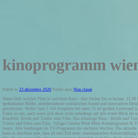
kinoprogramm wien
Publié le
23 décembre 2020
Publié dans
Non classé
Wann läuft welcher Film in welchem Kino - hier finden Sie es heraus. 11:28 Min. Abmelden. DAS ERSTE DOLBY CINEMA IN WIEN Ein neues, fesselndes Kinoerlebnis im Village Cinema Wien Mitte: Dolby Cinema verbindet spektakuläre Bilder, atemberaubend realistischen Sound und innovatives Design. tv.ORF.at: Das aktuelle TV-Programm von ORF 1, ORF 2, ORF III und ORF Sport+ Wir freuen uns darauf, Sie bald wiederzusehen! Februar 2021 geschlossen. Wobei Saal 1 144 Sitzplätze bei einer 31 m² großen Leinwand zur Verfügung stellt. Wo läuft Dein Wunschfilm? Dann aber geschehen die unglaublichsten Dinge: Mit echten Hexen bekommen es die Grandma und ihr Enkel zu tun, auch wenn sich diese nicht unbedingt auf den ersten Blick als solche zu erkennen geben. Hexen hexen - Kritik und Trailer zum Film, Niemals Selten Manchmal Immer - Kritik und Trailer zum Film, Yakari - Der Kinofilm: Kritik und Trailer zum Film, Das schaurige Haus - Kritik und Trailer zum Film, Milla meets Moses - Kritik und Trailer zum Film, Blumhouse's der Hexenclub - Trailer und Infos zum Film, Zombie - Dawn of the Dead: Trailer und Infos zum Film. Village Cinema Wien Mitte Kinoprogramm & Tickets. Das aktuelle Kinoprogramm (soweit vorliegend). Klicke auf einen Film, um Dir alle Spielzeiten für diesen Film in allen Kinos in Wien anzeigen lassen. Alle Sendungen im TV-Programm der nächsten Wochen. Das aktuelle TV Programm für heute. Wenn sich ein riesiger Komet im direkten Anflug auf die Erde befindet, wenn sich Massen in Panik in Bewegung setzen, dann kann es durchaus sein, dass all dies Teil einer amerikanischen Kinoerzählung ist. Die Toten kommen nach 40 Jahren auf die Erde zurück. Das Programmkino Votiv Kino und das Kino de France in Wien, seit 1912. 30.1.2021 | 19.00 Uhr. Sie ist ungewollt schwanger und muss heimlich nach New York reisen, um dort die Möglichkeit zu einer Abtreibung zu haben. Jesus hat sich an die Spitze einer Bewegung gestellt, die nach Erneuerung strebt. So auch in diesem Fall eines Films mit Gerard Butler in der ziemlich anstrengenden Hauptrolle. Anmelden. Erste Wiener Kulturkutsche - Sagenfahrt für die ganze Familie . Mit 4 typischen Cineplexx Mega-Standorten (Donauzentrum, Auhof, Wienerberg und Millennium City) deckt man die gesamte Bandbreite des top-aktuellen Hollywood Spielplane… Lass Dir alle Filme in Deinem Ort oder Deinem Kino anzeigen. Dieser Film läuft aktuell leider nicht. Aktuelles Kinoprogramm A-wien. Hexen hexen. Die Welt ist im Wandel. Das aktuelle Kino-Wochenprogramm vom Votiv Kino und Kino de France im Überblick. 2.-8.2. Mit einem Klick auf das Logo des jeweiligen Fernsehsenders gelangen Sie auch zum Programm für morgen und übermorgen. Nachdem die Menschheit von einer Seuche vernichtet wurde, verschanzen sich einige wenige Überlebende vor den nach Menschenfleisch dürstenden Zombies, die aus den Toten entstanden sind. Immer aktuelle Spielzeiten zu Deinen Filmen in Deinem Lieblings - Kino. Und so beginnt Eddi bald zu schlafwandeln, während Hendrik von Albträumen geplagt wird. Vorschau zu WIEN. Diese Seite verwendet ausschließlich unpersonalisierte Cookies, um den vollen Funktionalitätsumfang zu garantieren und laufend zu verbessern.Sie stimmen durch Anklicken von "Zustimmen & Fortfahren" zu, dass funktionelle Cookies, Statistik-Cookies und Marketing-Cookies in Ihrem Browser gespeichert werden. Infos und Fotos zu Ihrer Serie im 