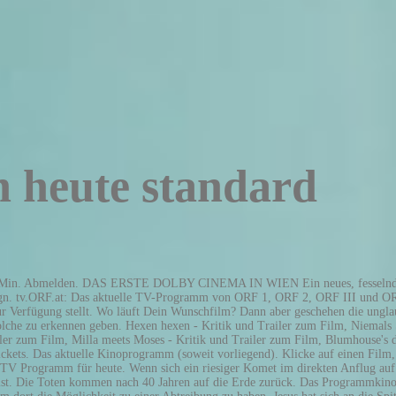
 heute standard
Fernsehprogramm. Mit ihrem neuen Film erzählt US-Regisseurin Eliza Hittman, wie es sich anfühlt, in der heutigen Welt als Frau aufzuwachsen. Äußere und innere Einflüsse haben die Stadt zu dem gemacht, was sie heute ist. Emailadresse muss angegeben werden Die angegebene Emailadresse ist ungültig Du musst dich mit unseren Nutzungsbedingungen einverstanden erklären Er gibt einen ohnehin gestressten Bauingenieur, der hier nun nicht nur versuchen muss, seine Ehe wieder ins Reine zu bringen, sondern es zugleich auch mit einem allzu tödlichen Himmelskörper zu tun bekommt. Dann aber treffen Enkel und Großmama auf die von Anne Hathaway verkörperte Großmeisterhexe. Wien hält seit Jahren den Spitzenplatz in der Weltrangliste der lebenswertesten Großstädte. Kino in Wien: News, Programm, alle Kinofilme und Beginnzeiten. vienna.at Kino. "Der Hexenclub" hatte sich 1996 zum Erfolg entwickelt - weshalb nun auch die Fortsetzung in die Kinos kommt. Vienna's oldest original version cinema presenting the latest, most interesting movies on the big screen. In diesem Werk geht es nicht nur um das Größer- und um das Erwachsenwerden. Februar 2021 bis Montag, 8. Es gibt Comics, eine Serie, sogar ein Musical - und jetzt auch einen Kinofilm. Das Kinoprogramm für Wien: Alle Filme, alle Kinos, alle Vorstellungen. tv.ORF.at: Das aktuelle TV-Programm von ORF 1, ORF 2, ORF III und ORF Sport+ Mit ihrer Cousine und wenig Geld schlägt sie sich durch die Stadt. Apollo - Das Kino Wien - Kinoprogramm und aktuelle Spielzeiten (Heute Dienstag, 2. VIENNA.AT. In diesem Kino gibt es 8 Kinosääle. Sa., 30.1.2021. THEATERspielplan - Alle Theatertermine Österreichs. Dann aber treffen Enkel und Großmama auf die von Anne Hathaway verkörperte Großmeisterhexe. Kinoprogramm, News und die aktuellen Top-Filme. Wenn du fortfährst, nehmen wir an, dass du mit der Verwendung von Cookies auf der Webseite einverstanden bist. Die Begegnung aber mit einem nur unwesentlich älteren, jungen Mann ermöglicht es ihr, trotz Chemotherapie doch noch ein paar wirklich besondere Momente zu erleben. Die Cineplexx Kinos in Wien sind mit Sicherheit die größte, aber auch vielfältigste Kette, die in der Stadt vertreten ist. Urania Kino Wien - das aktuelle Programm - heute.at: das beste Kinoprogramm im Internet für ganz Österreich. Das spielt es im ORF1, ORF2, ORF3, ATV, 3Sat und ORF Sport Plus. Hier findest Du den aktuellen Spielplan für jedes Kino in Wien. Das aktuelle Kinoprogramm mit Trailer, Kinovorschau und Filminformationen Wann läuft welcher Film in welchem Kino - hier finden Sie es heraus. Es geht auch um eine schlimme Krankheit: Krebs. Die junge Maria Magdalena schließt sich dem charismatischen Heilsbringer an. Dann aber geschehen die unglaublichsten Dinge: Mit echten Hexen bekommen es die Grandma und ihr Enkel zu tun, auch wenn sich diese nicht unbedingt auf den ersten Blick als solche zu erkennen geben. Weitere Einstellungen. 3 Tage. Wien heute Langfassung: "Wien heut e"-Interview mit Pater Marcus Klemens Pater Marcus Klemens ist als Spitals-Seelsorger einer der wenigen, der zu Corona-Kranken darf. Die Teenagerin Lily (Cailee Spaeny) zieht darin mit ihrer Mutter (Michelle Monaghan) zu deren neuem Mann (David Duchovny) in eine andere Stadt. Für mehr Informationen klicke hier. Milla, die in diesem rund zweistündigen Film mal mit bunten Haaren, mal ohne, mal auch mit einer blonden Perücke zu sehen ist, hat nicht mehr lange zu leben. Das a