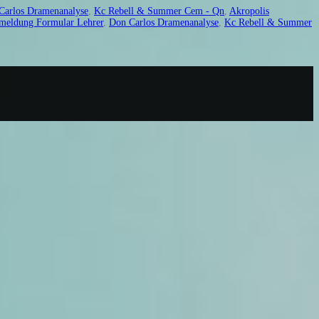
Carlos Dramenanalyse
,
Kc Rebell & Summer Cem - Qn
,
Akropolis
tsmeldung Formular Lehrer
,
Don Carlos Dramenanalyse
,
Kc Rebell & Summer