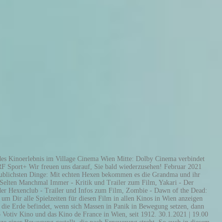
ktuelle Kinoprogramm für ganz Österreich, zusammengestellt von der falter.at-Programmredaktion mit Tipps und Empfehlungen der Wiener Wochenzeitung FALTER. Wie können wir die Seiten weiter verbessern? Anfahrt zum Kino: U-Bahnlinie U4 (Haltestelle Hütteldorf) dann mit Bus 150, 151 bis Auhof Center. Yakari und sein Pferd Kleiner Donner gehören schon seit Generationen zu den Helden in Kinderzimmern. Sie erreichen uns am besten per Email unter der Adresse office@schauspielhaus.at und am Dienstag und Donnerstag zwischen 11:00 und 15:00 Uhr auch telefonisch unter +43 1 317 01 01. Showings of 'The Third Man' and other film classics as well as political discussions complement our regular program. Montag, 01.02.: heute um 19:00 auf 3sat: Die Nachrichtensendung des ZDF. Februar 2021) Das komplette Programm für die aktuelle Spielwoche im Apollo - Das Kino Wien. Apollo - Das Kino Wien - das aktuelle Programm - heute.at: das beste Kinoprogramm im Internet für ganz Österreich. "Niemals Selten Manchmal Immer" handelt von der 17-jährigen Autumn. KINOFANS.com — die Seite für den Filmfan. Und der erzählt, wie alles begann: wie der kleine Yakari vom Stamme der Sioux zu seiner Fähigkeit kam, mit Tieren zu sprechen und wie er sich mit Kleiner Donner - einem ungestümen Wildpferd - anfreundet. Die beiden Brüder Hendrik und der kleine Eddi sind nicht gerade begeistert, das sie mit ihrer alleinerziehenden Mutter Sabine aus Hannover nach Bad Eisenkappel ziehen müssen. Mit allen Spielzeiten für alle aktuellen Filme in allen Wiener Kinos. Das schnellste Newsportal - Die Newsplattform heute.at berichtet täglich während 24 Stunden über alle News und Hintergründe aus Wien Top-News, Wien-Blogs, Stadtpolitik, Wien-Chronik. Eine Vorschau auf unser Kinoprogramm in den nächsten 14 Tagen. Das verwitterte Gruselhaus, das sich die drei gemietet haben, hebt auch nicht direkt die Stimmung. Bezirk gelegene Cine Center hat seinen Schwerpunkt auf Europäische Filme gelegt und veranstaltet immer wieder Specials wie Themenabende, Länderprogramme, Filmfestivals, Kinderprogramm, Schul-Kino, und (Kurz) filmnächte Seine vier Säle verfügen über Digital-Projektoren. 1010 Wien, Opernring 19 Auf Karte anzeigen | Fahrplanauskunft Tel. Das komplette Kinoprogramm für Wien in der Übersicht. In der schwarzhumorigen Geschichte geht es um einen Waisenjungen, der Ende 1967 zu seiner Großmutter zieht. Mit einem Klick auf das Kino, kannst Du Dir das komplette Programm in Deinem Lieblingskino anzeigen lassen. Sie ist unangepasst, sie kämpft gegen Vorurteile und die hierarchischen Strukturen in der Gesellschaft. : +43 1 587 84 06 office@lugnerkinocity.at In der schwarzhumorigen Geschichte geht es um einen Waisenjungen, der Ende 1967 zu seiner Großmutter in die Stadt Demopolis, gelegen im südlichen US-Bundesstaat Alabama, zieht. Was gibt es Schöneres als in der Kutsche durch das alte Wien zu fahren und dabei Geschichten zu hören von Ungeheuern, die im Brunnen sitzen und scheußlich stinken; vom Teufel, der pfiffig… KinoFans.com* – Copyright © MediaAgenten GbR 2010 - 2021, LE STUDIO Film und Bühne c/o Studio Molière, Silent Cinema auf dem Campus der Universität Wien, Michell