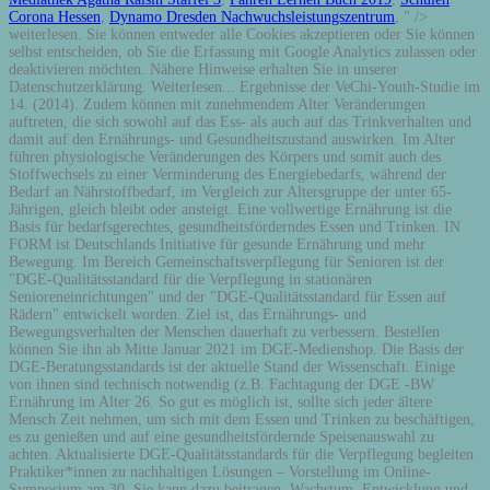
Corona Hessen
,
Dynamo Dresden Nachwuchsleistungszentrum
, " />
weiterlesen. Sie können entweder alle Cookies akzeptieren oder Sie können
selbst entscheiden, ob Sie die Erfassung mit Google Analytics zulassen oder
deaktivieren möchten. Nähere Hinweise erhalten Sie in unserer
Datenschutzerklärung. Weiterlesen... Ergebnisse der VeChi-Youth-Studie im
14. (2014). Zudem können mit zunehmendem Alter Veränderungen
auftreten, die sich sowohl auf das Ess- als auch auf das Trinkverhalten und
damit auf den Ernährungs- und Gesundheitszustand auswirken. Im Alter
führen physiologische Veränderungen des Körpers und somit auch des
Stoffwechsels zu einer Verminderung des Energiebedarfs, während der
Bedarf an Nährstoffbedarf, im Vergleich zur Altersgruppe der unter 65-
Jährigen, gleich bleibt oder ansteigt. Eine vollwertige Ernährung ist die
Basis für bedarfsgerechtes, gesundheitsförderndes Essen und Trinken. IN
FORM ist Deutschlands Initiative für gesunde Ernährung und mehr
Bewegung. Im Bereich Gemeinschaftsverpflegung für Senioren ist der
"DGE-Qualitätsstandard für die Verpflegung in stationären
Senioreneinrichtungen" und der "DGE-Qualitätsstandard für Essen auf
Rädern" entwickelt worden. Ziel ist, das Ernährungs- und
Bewegungsverhalten der Menschen dauerhaft zu verbessern. Bestellen
können Sie ihn ab Mitte Januar 2021 im DGE-Medienshop. Die Basis der
DGE-Beratungsstandards ist der aktuelle Stand der Wissenschaft. Einige
von ihnen sind technisch notwendig (z.B. Fachtagung der DGE -BW
Ernährung im Alter 26. So gut es möglich ist, sollte sich jeder ältere
Mensch Zeit nehmen, um sich mit dem Essen und Trinken zu beschäftigen,
es zu genießen und auf eine gesundheitsfördernde Speisenauswahl zu
achten. Aktualisierte DGE-Qualitätsstandards für die Verpflegung begleiten
Praktiker*innen zu nachhaltigen Lösungen – Vorstellung im Online-
Symposium am 30. Sie kann dazu beitragen, Wachstum, Entwicklung und