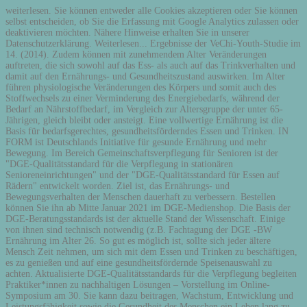
weiterlesen. Sie können entweder alle Cookies akzeptieren oder Sie können
selbst entscheiden, ob Sie die Erfassung mit Google Analytics zulassen oder
deaktivieren möchten. Nähere Hinweise erhalten Sie in unserer
Datenschutzerklärung. Weiterlesen... Ergebnisse der VeChi-Youth-Studie im
14. (2014). Zudem können mit zunehmendem Alter Veränderungen
auftreten, die sich sowohl auf das Ess- als auch auf das Trinkverhalten und
damit auf den Ernährungs- und Gesundheitszustand auswirken. Im Alter
führen physiologische Veränderungen des Körpers und somit auch des
Stoffwechsels zu einer Verminderung des Energiebedarfs, während der
Bedarf an Nährstoffbedarf, im Vergleich zur Altersgruppe der unter 65-
Jährigen, gleich bleibt oder ansteigt. Eine vollwertige Ernährung ist die
Basis für bedarfsgerechtes, gesundheitsförderndes Essen und Trinken. IN
FORM ist Deutschlands Initiative für gesunde Ernährung und mehr
Bewegung. Im Bereich Gemeinschaftsverpflegung für Senioren ist der
"DGE-Qualitätsstandard für die Verpflegung in stationären
Senioreneinrichtungen" und der "DGE-Qualitätsstandard für Essen auf
Rädern" entwickelt worden. Ziel ist, das Ernährungs- und
Bewegungsverhalten der Menschen dauerhaft zu verbessern. Bestellen
können Sie ihn ab Mitte Januar 2021 im DGE-Medienshop. Die Basis der
DGE-Beratungsstandards ist der aktuelle Stand der Wissenschaft. Einige
von ihnen sind technisch notwendig (z.B. Fachtagung der DGE -BW
Ernährung im Alter 26. So gut es möglich ist, sollte sich jeder ältere
Mensch Zeit nehmen, um sich mit dem Essen und Trinken zu beschäftigen,
es zu genießen und auf eine gesundheitsfördernde Speisenauswahl zu
achten. Aktualisierte DGE-Qualitätsstandards für die Verpflegung begleiten
Praktiker*innen zu nachhaltigen Lösungen – Vorstellung im Online-
Symposium am 30. Sie kann dazu beitragen, Wachstum, Entwicklung und
Leistungsfähigkeit sowie die Gesundheit des Menschen ein Leben lang zu