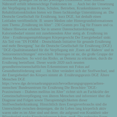
Nährstoff erfüllt lebenswichtige Funktionen im … Auch bei der Umsetzung
der Verpflegung in den Kitas, Schulen, Betrieben, Krankenhäusern sowie
Rehabilitationskliniken bieten wir Ihnen fachkundige Unterstützung an. Die
Deutsche Gesellschaft für Ernährung, kurz DGE, hat deshalb einen
Leitfaden veröffentlicht. B. unsere Medien oder Hintergrundinformationen
zum Thema „Ernährung im Alter". 230 Gramm pro Tag für Frauen und ca.
Nähere Hinweise erhalten Sie in unserer Datenschutzerklärung.
Kalorienbedarf nimmt mit zunehmendem Alter stetig ab. Ernährung im
Alter - Ernährungsempfehlungen Körpergewicht Der Energiebedarf sinkt.
Als Teil von "IN FORM – Deutschlands Initiative für gesunde Ernährung
und mehr Bewegung" hat die Deutsche Gesellschaft für Ernährung (DGE)
"DGE-Qualitätsstandard für die Verpflegung mit ‚Essen auf Rädern‘ und in
Senioreneinrichtungen" entwickelt. Heterogen ist sie, die große Gruppe der
älteren Menschen. So wird das Risiko, an Demenz zu erkranken, durch die
Ernährung beeinflusst. Dieser wurde 2020 nach neusten
gesundheitswissenschaftlichen Erkenntnissen mit Fokus auf
Gesundheitsförderung und … Im Alter verändert sich der Stoffwechsel, und
der Energiebedarf des Körpers nimmt ab. Ernährungspraxis DGE Ältere
Menschen DGE
https://www.dge.de/ernaehrungspraxis/bevoelkerungsgruppen/aeltere-
menschen/ Bundeszentrum für Ernährung Die Broschüre "DGE-
Praxiswissen – Diabetes mellitus im Alter" richtet sich an Fachkräfte der
Gemeinschaftsverpflegung von älteren Menschen und informiert über die
Diagnose und Folgen sowie Therapiemöglichkeiten dieser
Stoffwechselerkrankung. Hinsichtlich ihres Energieverbrauchs sind die
Unterschiede zwischen denjenigen, die ihr Leben lang körperlich aktiv
waren oder es im Alter sind und derer, die aufgrund von Krankheit oder
Pflegebedarf starke Einschränkungen haben, groß. Die gedruckte Form