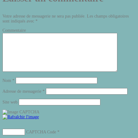
Votre adresse de messagerie ne sera pas publiée.
Les champs obligatoires
sont indiqués avec
*
Commentaire
Nom
*
Adresse de messagerie
*
Site web
CAPTCHA Code
*