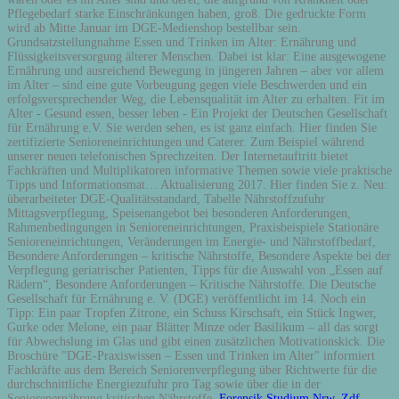
Pflegebedarf starke Einschränkungen haben, groß. Die gedruckte Form
wird ab Mitte Januar im DGE-Medienshop bestellbar sein.
Grundsatzstellungnahme Essen und Trinken im Alter: Ernährung und
Flüssigkeitsversorgung älterer Menschen. Dabei ist klar: Eine ausgewogene
Ernährung und ausreichend Bewegung in jüngeren Jahren – aber vor allem
im Alter – sind eine gute Vorbeugung gegen viele Beschwerden und ein
erfolgsversprechender Weg, die Lebensqualität im Alter zu erhalten. Fit im
Alter - Gesund essen, besser leben - Ein Projekt der Deutschen Gesellschaft
für Ernährung e.V. Sie werden sehen, es ist ganz einfach. Hier finden Sie
zertifizierte Senioreneinrichtungen und Caterer. Zum Beispiel während
unserer neuen telefonischen Sprechzeiten. Der Internetauftritt bietet
Fachkräften und Multiplikatoren informative Themen sowie viele praktische
Tipps und Informationsmat… Aktualisierung 2017. Hier finden Sie z. Neu:
überarbeiteter DGE-Qualitätsstandard, Tabelle Nährstoffzufuhr
Mittagsverpflegung, Speisenangebot bei besonderen Anforderungen,
Rahmenbedingungen in Senioreneinrichtungen, Praxisbeispiele Stationäre
Senioreneinrichtungen, Veränderungen im Energie- und Nährstoffbedarf,
Besondere Anforderungen – kritische Nährstoffe, Besondere Aspekte bei der
Verpflegung geriatrischer Patienten, Tipps für die Auswahl von „Essen auf
Rädern“, Besondere Anforderungen – Kritische Nährstoffe. Die Deutsche
Gesellschaft für Ernährung e. V. (DGE) veröffentlicht im 14. Noch ein
Tipp: Ein paar Tropfen Zitrone, ein Schuss Kirschsaft, ein Stück Ingwer,
Gurke oder Melone, ein paar Blätter Minze oder Basilikum – all das sorgt
für Abwechslung im Glas und gibt einen zusätzlichen Motivationskick. Die
Broschüre "DGE-Praxiswissen – Essen und Trinken im Alter" informiert
Fachkräfte aus dem Bereich Seniorenverpflegung über Richtwerte für die
durchschnittliche Energiezufuhr pro Tag sowie über die in der
Seniorenernährung kritischen Nährstoffe.
Forensik Studium Nrw
,
Zdf