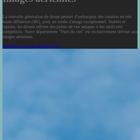
La nouvelle génération de drone permet d'embarquez des caméras en très
haute définition (4K), pour un rendu d'image exceptionnel. Stables et
rapides, les drones offrent des points de vue uniques à des tarifs très
compétitifs. Notre département "Vues du ciel" est exclusivement dévoué aux
images aériennes.
Accédez au site de vuesduciel.ch