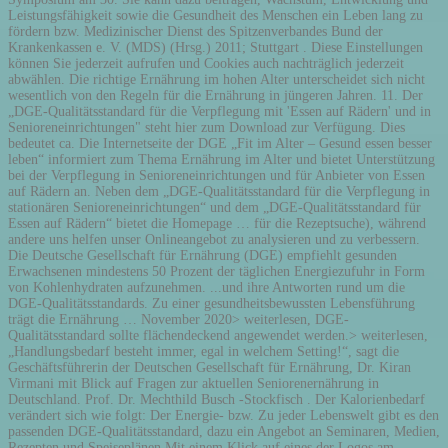
Leistungsfähigkeit sowie die Gesundheit des Menschen ein Leben lang zu
fördern bzw. Medizinischer Dienst des Spitzenverbandes Bund der
Krankenkassen e. V. (MDS) (Hrsg.) 2011; Stuttgart . Diese Einstellungen
können Sie jederzeit aufrufen und Cookies auch nachträglich jederzeit
abwählen. Die richtige Ernährung im hohen Alter unterscheidet sich nicht
wesentlich von den Regeln für die Ernährung in jüngeren Jahren. 11. Der
„DGE-Qualitätsstandard für die Verpflegung mit 'Essen auf Rädern' und in
Senioreneinrichtungen" steht hier zum Download zur Verfügung. Dies
bedeutet ca. Die Internetseite der DGE „Fit im Alter – Gesund essen besser
leben“ informiert zum Thema Ernährung im Alter und bietet Unterstützung
bei der Verpflegung in Senioreneinrichtungen und für Anbieter von Essen
auf Rädern an. Neben dem „DGE-Qualitätsstandard für die Verpflegung in
stationären Senioreneinrichtungen“ und dem „DGE-Qualitätsstandard für
Essen auf Rädern“ bietet die Homepage … für die Rezeptsuche), während
andere uns helfen unser Onlineangebot zu analysieren und zu verbessern.
Die Deutsche Gesellschaft für Ernährung (DGE) empfiehlt gesunden
Erwachsenen mindestens 50 Prozent der täglichen Energiezufuhr in Form
von Kohlenhydraten aufzunehmen. ...und ihre Antworten rund um die
DGE-Qualitätsstandards. Zu einer gesundheitsbewussten Lebensführung
trägt die Ernährung … November 2020> weiterlesen, DGE-
Qualitätsstandard sollte flächendeckend angewendet werden.> weiterlesen,
„Handlungsbedarf besteht immer, egal in welchem Setting!“, sagt die
Geschäftsführerin der Deutschen Gesellschaft für Ernährung, Dr. Kiran
Virmani mit Blick auf Fragen zur aktuellen Seniorenernährung in
Deutschland. Prof. Dr. Mechthild Busch -Stockfisch . Der Kalorienbedarf
verändert sich wie folgt: Der Energie- bzw. Zu jeder Lebenswelt gibt es den
passenden DGE-Qualitätsstandard, dazu ein Angebot an Seminaren, Medien,
Rezepten und Speiseplänen.Mit einem Klick auf eines der Logos am