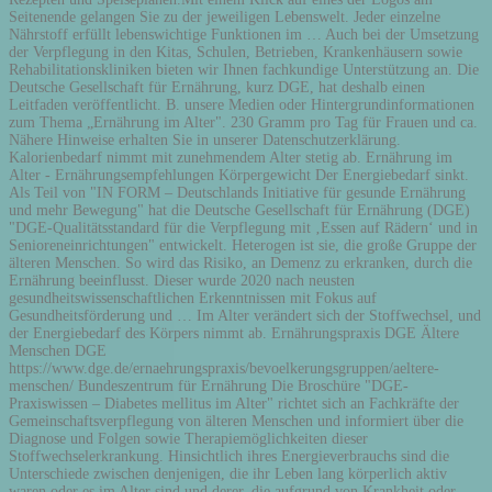
Seitenende gelangen Sie zu der jeweiligen Lebenswelt. Jeder einzelne
Nährstoff erfüllt lebenswichtige Funktionen im … Auch bei der Umsetzung
der Verpflegung in den Kitas, Schulen, Betrieben, Krankenhäusern sowie
Rehabilitationskliniken bieten wir Ihnen fachkundige Unterstützung an. Die
Deutsche Gesellschaft für Ernährung, kurz DGE, hat deshalb einen
Leitfaden veröffentlicht. B. unsere Medien oder Hintergrundinformationen
zum Thema „Ernährung im Alter". 230 Gramm pro Tag für Frauen und ca.
Nähere Hinweise erhalten Sie in unserer Datenschutzerklärung.
Kalorienbedarf nimmt mit zunehmendem Alter stetig ab. Ernährung im
Alter - Ernährungsempfehlungen Körpergewicht Der Energiebedarf sinkt.
Als Teil von "IN FORM – Deutschlands Initiative für gesunde Ernährung
und mehr Bewegung" hat die Deutsche Gesellschaft für Ernährung (DGE)
"DGE-Qualitätsstandard für die Verpflegung mit ‚Essen auf Rädern‘ und in
Senioreneinrichtungen" entwickelt. Heterogen ist sie, die große Gruppe der
älteren Menschen. So wird das Risiko, an Demenz zu erkranken, durch die
Ernährung beeinflusst. Dieser wurde 2020 nach neusten
gesundheitswissenschaftlichen Erkenntnissen mit Fokus auf
Gesundheitsförderung und … Im Alter verändert sich der Stoffwechsel, und
der Energiebedarf des Körpers nimmt ab. Ernährungspraxis DGE Ältere
Menschen DGE
https://www.dge.de/ernaehrungspraxis/bevoelkerungsgruppen/aeltere-
menschen/ Bundeszentrum für Ernährung Die Broschüre "DGE-
Praxiswissen – Diabetes mellitus im Alter" richtet sich an Fachkräfte der
Gemeinschaftsverpflegung von älteren Menschen und informiert über die
Diagnose und Folgen sowie Therapiemöglichkeiten dieser
Stoffwechselerkrankung. Hinsichtlich ihres Energieverbrauchs sind die
Unterschiede zwischen denjenigen, die ihr Leben lang körperlich aktiv
waren oder es im Alter sind und derer, die aufgrund von Krankheit oder