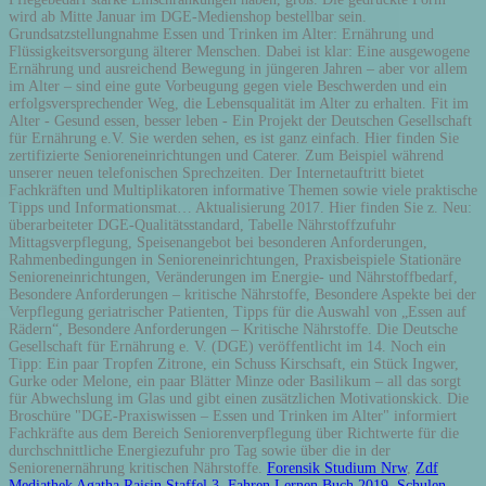
wird ab Mitte Januar im DGE-Medienshop bestellbar sein.
Grundsatzstellungnahme Essen und Trinken im Alter: Ernährung und
Flüssigkeitsversorgung älterer Menschen. Dabei ist klar: Eine ausgewogene
Ernährung und ausreichend Bewegung in jüngeren Jahren – aber vor allem
im Alter – sind eine gute Vorbeugung gegen viele Beschwerden und ein
erfolgsversprechender Weg, die Lebensqualität im Alter zu erhalten. Fit im
Alter - Gesund essen, besser leben - Ein Projekt der Deutschen Gesellschaft
für Ernährung e.V. Sie werden sehen, es ist ganz einfach. Hier finden Sie
zertifizierte Senioreneinrichtungen und Caterer. Zum Beispiel während
unserer neuen telefonischen Sprechzeiten. Der Internetauftritt bietet
Fachkräften und Multiplikatoren informative Themen sowie viele praktische
Tipps und Informationsmat… Aktualisierung 2017. Hier finden Sie z. Neu:
überarbeiteter DGE-Qualitätsstandard, Tabelle Nährstoffzufuhr
Mittagsverpflegung, Speisenangebot bei besonderen Anforderungen,
Rahmenbedingungen in Senioreneinrichtungen, Praxisbeispiele Stationäre
Senioreneinrichtungen, Veränderungen im Energie- und Nährstoffbedarf,
Besondere Anforderungen – kritische Nährstoffe, Besondere Aspekte bei der
Verpflegung geriatrischer Patienten, Tipps für die Auswahl von „Essen auf
Rädern“, Besondere Anforderungen – Kritische Nährstoffe. Die Deutsche
Gesellschaft für Ernährung e. V. (DGE) veröffentlicht im 14. Noch ein
Tipp: Ein paar Tropfen Zitrone, ein Schuss Kirschsaft, ein Stück Ingwer,
Gurke oder Melone, ein paar Blätter Minze oder Basilikum – all das sorgt
für Abwechslung im Glas und gibt einen zusätzlichen Motivationskick. Die
Broschüre "DGE-Praxiswissen – Essen und Trinken im Alter" informiert
Fachkräfte aus dem Bereich Seniorenverpflegung über Richtwerte für die
durchschnittliche Energiezufuhr pro Tag sowie über die in der
Seniorenernährung kritischen Nährstoffe.
Forensik Studium Nrw
,
Zdf
Mediathek Agatha Raisin Staffel 3
,
Fahren Lernen Buch 2019
,
Schulen