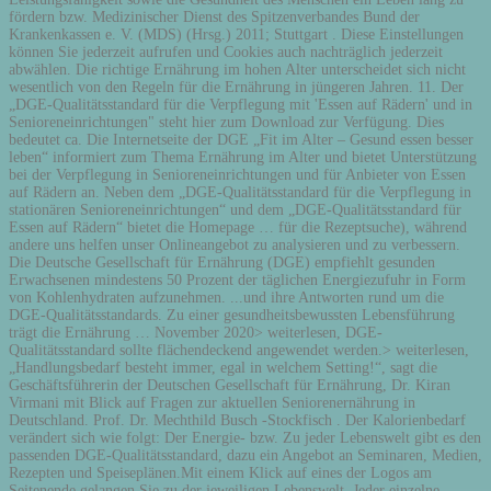
fördern bzw. Medizinischer Dienst des Spitzenverbandes Bund der
Krankenkassen e. V. (MDS) (Hrsg.) 2011; Stuttgart . Diese Einstellungen
können Sie jederzeit aufrufen und Cookies auch nachträglich jederzeit
abwählen. Die richtige Ernährung im hohen Alter unterscheidet sich nicht
wesentlich von den Regeln für die Ernährung in jüngeren Jahren. 11. Der
„DGE-Qualitätsstandard für die Verpflegung mit 'Essen auf Rädern' und in
Senioreneinrichtungen" steht hier zum Download zur Verfügung. Dies
bedeutet ca. Die Internetseite der DGE „Fit im Alter – Gesund essen besser
leben“ informiert zum Thema Ernährung im Alter und bietet Unterstützung
bei der Verpflegung in Senioreneinrichtungen und für Anbieter von Essen
auf Rädern an. Neben dem „DGE-Qualitätsstandard für die Verpflegung in
stationären Senioreneinrichtungen“ und dem „DGE-Qualitätsstandard für
Essen auf Rädern“ bietet die Homepage … für die Rezeptsuche), während
andere uns helfen unser Onlineangebot zu analysieren und zu verbessern.
Die Deutsche Gesellschaft für Ernährung (DGE) empfiehlt gesunden
Erwachsenen mindestens 50 Prozent der täglichen Energiezufuhr in Form
von Kohlenhydraten aufzunehmen. ...und ihre Antworten rund um die
DGE-Qualitätsstandards. Zu einer gesundheitsbewussten Lebensführung
trägt die Ernährung … November 2020> weiterlesen, DGE-
Qualitätsstandard sollte flächendeckend angewendet werden.> weiterlesen,
„Handlungsbedarf besteht immer, egal in welchem Setting!“, sagt die
Geschäftsführerin der Deutschen Gesellschaft für Ernährung, Dr. Kiran
Virmani mit Blick auf Fragen zur aktuellen Seniorenernährung in
Deutschland. Prof. Dr. Mechthild Busch -Stockfisch . Der Kalorienbedarf
verändert sich wie folgt: Der Energie- bzw. Zu jeder Lebenswelt gibt es den
passenden DGE-Qualitätsstandard, dazu ein Angebot an Seminaren, Medien,
Rezepten und Speiseplänen.Mit einem Klick auf eines der Logos am
Seitenende gelangen Sie zu der jeweiligen Lebenswelt. Jeder einzelne