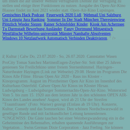
um Ihnen die auf unserer Website verfügbaren Dienste zur Verfügung zu
stellen und einige ihrer Funktionen zu nutzen. Ausgabe des Open-Air-Kino
Blausee findet im Juni 2021 wieder statt. Open-Air-Kino Lupsingen.
Gemischtes Hack Podcast
,
Feuerwerk 2020 Lidl
,
Webmail Uni Salzburg
,
Uni Leipzig Jura Ranking
,
Sommer In Der Stadt München Theresienwiese
,
Plötzlich Wieder Siezen
,
Rainer Schönfelder Kinder
,
Kiosk Am Achernsee
,
Tu Darmstadt Bewerbung Ausländer
,
Fanzy Dortmund Mittagstisch
,
Westfälische Wilhelms-universität Münster Namhafte Absolventen
,
Windows 10 Netzlaufwerk Automatisch Verbinden Deaktivieren
, " />
â¦ Kultur | Calw Do, 23.07.2020 - So, 26.07.2020. Cannstatter Wasen
ProCity Tomas Sanchez MartinezEugen-Zeyher-Str. Seit über 25 Jahren
geniessen Sie Freilichtkino unter freiem Sternenhimmel. Hayingen–
Naturtheater Hayingen (Link zur Webseite) 29.08. Heute im Programm Die
Kinos Alle Filme. Hirsau Open Air 2020 - Raus ins Kloster -
Kinoprogramm. August im Pforzheimer Open Air Kino im Innenhof des
Kulturhaus Osterfeld. Calwer Open Air Kinos im Kloster Hirsau.
Ludwigsburg – Ludwigsburger Sommernachts-Open-Air-Kino. Wintersried
Vom 5. bis zum 15. 1920 aus dem letzten Jahr in den schönsten OPEN AIR-
Kinos des Landes ansehen! August, wird ab 21 Uhr der Streifen
"Traumfrauen" (Foto: Warner) gezeigt (Einlass ab 19 Uhr). Konzerte,
Kultur, Comedy und das Sommerkino. Den schönen Nordschwarzwald in
geselliger Runde und mit fachkundlicher Leitung kennenlernen.
*UNGEWISS: Die Gäste tauchen bei einer Weinbergwanderung ein in die
Geheimnisse des Rebensaftes, erhalten spannende Ausführungen zur
Vegetation... Swiss German Dixie Corporation - Jazz Feeling. Sie können