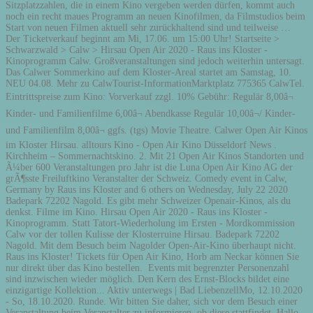
Sitzplatzzahlen, die in einem Kino vergeben werden dürfen, kommt auch
noch ein recht maues Programm an neuen Kinofilmen, da Filmstudios beim
Start von neuen Filmen aktuell sehr zurückhaltend sind und teilweise …
Der Ticketverkauf beginnt am Mi, 17.06. um 15:00 Uhr! Startseite >
Schwarzwald > Calw > Hirsau Open Air 2020 - Raus ins Kloster -
Kinoprogramm Calw. Großveranstaltungen sind jedoch weiterhin untersagt.
Das Calwer Sommerkino auf dem Kloster-Areal startet am Samstag, 10.
NEU 04.08. Mehr zu CalwTourist-InformationMarktplatz 775365 CalwTel.
Eintrittspreise zum Kino: Vorverkauf zzgl. 10% Gebühr: Regulär 8,00â¬
Kinder- und Familienfilme 6,00â¬ Abendkasse Regulär 10,00â¬/ Kinder-
und Familienfilm 8,00â¬ ggfs. (tgs) Movie Theatre. Calwer Open Air Kinos
im Kloster Hirsau. alltours Kino - Open Air Kino Düsseldorf News .
Kirchheim – Sommernachtskino. 2. Mit 21 Open Air Kinos Standorten und
Ã¼ber 600 Veranstaltungen pro Jahr ist die Luna Open Air Kino AG der
grÃ¶sste Freiluftkino Veranstalter der Schweiz. Comedy event in Calw,
Germany by Raus ins Kloster and 6 others on Wednesday, July 22 2020
Badepark 72202 Nagold. Es gibt mehr Schweizer Openair-Kinos, als du
denkst. Filme im Kino. Hirsau Open Air 2020 - Raus ins Kloster -
Kinoprogramm. Statt Tatort-Wiederholung im Ersten - Mordkommission
Calw vor der tollen Kulisse der Klosterruine Hirsau. Badepark 72202
Nagold. Mit dem Besuch beim Nagolder Open-Air-Kino überhaupt nicht.
Raus ins Kloster! Tickets für Open Air Kino, Horb am Neckar können Sie
nur direkt über das Kino bestellen. ️ Events mit begrenzter Personenzahl
sind inzwischen wieder möglich. Den Kern des Ernst-Blocks bildet eine
einzigartige Kollektion... Aktiv unterwegs | Bad LiebenzellMo, 12.10.2020
- So, 18.10.2020. Runde. Wir bitten Sie daher, sich vor dem Besuch einer
Veranstaltung beim Veranstalter zu informieren, ob diese stattfindet. Hallo