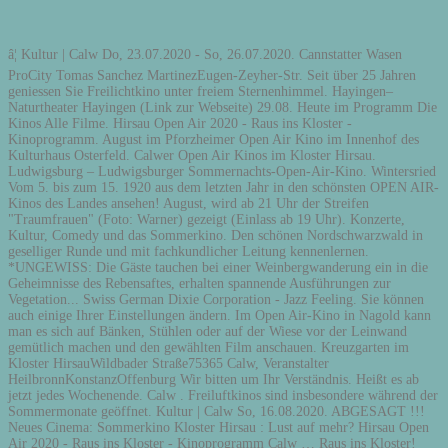
â¦ Kultur | Calw Do, 23.07.2020 - So, 26.07.2020. Cannstatter Wasen
ProCity Tomas Sanchez MartinezEugen-Zeyher-Str. Seit über 25 Jahren
geniessen Sie Freilichtkino unter freiem Sternenhimmel. Hayingen–
Naturtheater Hayingen (Link zur Webseite) 29.08. Heute im Programm Die
Kinos Alle Filme. Hirsau Open Air 2020 - Raus ins Kloster -
Kinoprogramm. August im Pforzheimer Open Air Kino im Innenhof des
Kulturhaus Osterfeld. Calwer Open Air Kinos im Kloster Hirsau.
Ludwigsburg – Ludwigsburger Sommernachts-Open-Air-Kino. Wintersried
Vom 5. bis zum 15. 1920 aus dem letzten Jahr in den schönsten OPEN AIR-
Kinos des Landes ansehen! August, wird ab 21 Uhr der Streifen
"Traumfrauen" (Foto: Warner) gezeigt (Einlass ab 19 Uhr). Konzerte,
Kultur, Comedy und das Sommerkino. Den schönen Nordschwarzwald in
geselliger Runde und mit fachkundlicher Leitung kennenlernen.
*UNGEWISS: Die Gäste tauchen bei einer Weinbergwanderung ein in die
Geheimnisse des Rebensaftes, erhalten spannende Ausführungen zur
Vegetation... Swiss German Dixie Corporation - Jazz Feeling. Sie können
auch einige Ihrer Einstellungen ändern. Im Open Air-Kino in Nagold kann
man es sich auf Bänken, Stühlen oder auf der Wiese vor der Leinwand
gemütlich machen und den gewählten Film anschauen. Kreuzgarten im
Kloster HirsauWildbader Straße75365 Calw, Veranstalter
HeilbronnKonstanzOffenburg Wir bitten um Ihr Verständnis. Heißt es ab
jetzt jedes Wochenende. Calw . Freiluftkinos sind insbesondere während der
Sommermonate geöffnet. Kultur | Calw So, 16.08.2020. ABGESAGT !!!
Neues Cinema: Sommerkino Kloster Hirsau : Lust auf mehr? Hirsau Open
Air 2020 - Raus ins Kloster - Kinoprogramm Calw … Raus ins Kloster!