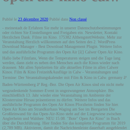
Publié le
23 décembre 2020
Publié dans
Non classé
- meinestadt.de Erfahren Sie mehr in unserer Datenschutzbestimmungen
oder richten Sie Einstellungen und Freigaben ein. Newsletter, Kontakt
Herzlichen Dank. Filme im Kino. 175382 AlthengstettWebsite, Mehr zur
Veranstaltung Herzlich willkommen auf den Seiten des 2. WordPress
Download Manager - Best Download Management Plugin. Weitere Infos
und das ausführliche Programm des Open Air [â¦] Calwer Open Air Kino.
Hallo liebe Filmfans, Wenn die Temperaturen steigen und die Tage lang
werden, dann zieht es neben den Menschen auch die Kinos wieder nach
draussen. Mit allen Spielzeiten für alle aktuellen Filme in allen Calwer
Kinos. Film & Kino Freizeit&Ausflüge in Calw - Veranstaltungen und
Termine: Der Veranstaltungskalender mit Film & Kino in Calw. germany âº
Baden-Württemberg âº Reg.-Bez. Die Open Air Kinos sind ein nicht mehr
wegzudenkende Sommer-Event in ungezwungener Atmosphäre. Bis
einschließlich 13. Jahr wieder eine Veranstaltung im Ambiente der
Klosterruine Hirsau präsentieren zu dürfen. Weitere Infos und das
ausführliche Programm des Open Air Kinos Pforzheim finden Sie hier.
Open Air Kino am Strandkurhaus Waging am See im Biergarten Die
Großleinwand für das Open-Air-Kino steht auf der Liegewiese zwischen
Anglerheim und Waldsee. NEU 15.08. "Bote" Open Air Kino" in Ibach
über die Durchführung. Hier finden Sie das komplette Programm für 2019
(2,789 MB). Aktivieren, damit die Nachrichtenleiste dauerhaft ausgeblendet