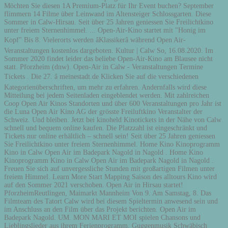
Möchten Sie diesen 1A Premium-Platz für Ihr Event buchen? September
flimmern 14 Filme über Leinwand im Altensteiger Schlossgarten. Diese
Sommer in Calw-Hirsau. Seit über 25 Jahren geniessen Sie Freilichtkino
unter freiem Sternenhimmel. ... Open-Air-Kino startet mit "Honig im
Kopf" Bis 8. Vielerorts werden âKlassikerâ während Open Air-
Veranstaltungen kostenlos dargeboten. Kultur | Calw So, 16.08.2020. Im
Sommer 2020 findet leider das beliebe Open-Air-Kino am Blausee nicht
statt. Pforzheim (dnw). Open-Air in Calw - Veranstaltungen Termine
Tickets . Die 27. â meinestadt.de Klicken Sie auf die verschiedenen
Kategorienüberschriften, um mehr zu erfahren. Andernfalls wird diese
Mitteilung bei jedem Seitenladen eingeblendet werden. Mit zahlreichen
Coop Open Air Kinos Standorten und über 600 Veranstaltungen pro Jahr ist
die Luna Open Air Kino AG der grösste Freiluftkino Veranstalter der
Schweiz. Und bleiben. Jetzt bei kinoheld Kinotickets in der Nähe von Calw
schnell und bequem online kaufen. Die Platzzahl ist eingeschränkt und
Tickets nur online erhältlich – schnell sein! Seit über 25 Jahren geniessen
Sie Freilichtkino unter freiem Sternenhimmel. Home Kino Kinoprogramm
Kino in Calw Open Air im Badepark Nagold in Nagold . Home Kino
Kinoprogramm Kino in Calw Open Air im Badepark Nagold in Nagold .
Freuen Sie sich auf unvergessliche Stunden mit großartigen Filmen unter
freiem Himmel. Learn More Start Mapping Saison des alltours Kino wird
auf den Sommer 2021 verschoben. Open Air in Hirsau startet!
PforzheimReutlingen, Maimarkt Mannheim Von 9. Am Samstag, 8. Das
Filmteam des Tatort Calw wird bei diesem Spieltermin anwesend sein und
im Anschluss an den Film über das Projekt berichten. Open Air im
Badepark Nagold. UM. MON MARI ET MOI spielen Chansons und
Lieblingslieder aus ihrem Ferienprogramm. Guggenmusik Schwäbisch