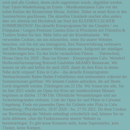
wird und alle Cookies, denen nicht zugestimmt wurde, abgelehnt werden.
Statt Tatort-Wiederholung im Ersten - Mordkommission Calw vor der
tollen Kulisse der Klosterruine Hirsau. Anfahrt. Daher ist unser Kino in den
Sommerferien geschlossen. Die aktuellen Umstände machen alles anders,
aber wir arbeiten mit Hochdruck am Start des KLEINEN CALWER
SOMMERKINOS! Das aktuelle Kinoprogramm für das Cineplex / rex
Filmpalast / Geigers Premium Cinema Kino in Pforzheim mit Filminfos &
Trailern finden Sie hier. Mehr Infos auf der Kinodetailseite . Wir
verwenden Cookies, um uns mitzuteilen, wenn Sie unsere Websites
besuchen, wie Sie mit uns interagieren, Ihre Nutzererfahrung verbessern
und Ihre Beziehung zu unserer Website anpassen. Aufgrund der ständigen
Veränderungen bzw. Zu den leicht verdaulichen Filmen … Datenschutz,
Hirsau Open Air 2020 - Raus ins Kloster - Kinoprogramm Calw. Weindorf
HeilbronnNarrensprung Rottweil Gäufelden ARAMIS Restaurant. Wir
kennen sie alle und helfen dir auch 2020, damit du dein Kino in deiner
Nähe nicht verpasst! Kino in Calw - das aktuelle Kinoprogramm.
Weihnachtsmarkt Baden-Baden Freiluftkinos sind insbesondere während der
Sommermonate geöffnet. Wir können Cookies anfordern, die auf Ihrem
Gerät eingestellt werden. Filmbeginn um 21 Uhr. Wir freuen uns sehr, Sie
im Juni 2021 wieder am Open-Air-Kino am wunderschönen Blausee
begrüssen zu dürfen. 17:00 Uhr. Öffentliche Versammlungen sind aus
Sicherheitsgründen verboten. Liste der Open Air und Plätze in Calwund
Umgebung: Finde ein passendes Open Air Gelände oder Platz in Calw.
Ausstellung | PforzheimSa, 18.07.2020 - So, 17.01.2021. Da diese Cookies
zur Bereitstellung der Website unbedingt erforderlich sind, können Sie sie
nicht ablehnen, ohne die Funktionsweise unserer Website zu
beeinträchtigen. Es gibt keine Konzerte mehr, keine Supermärkte, kein
Theater, keine Kneipen.