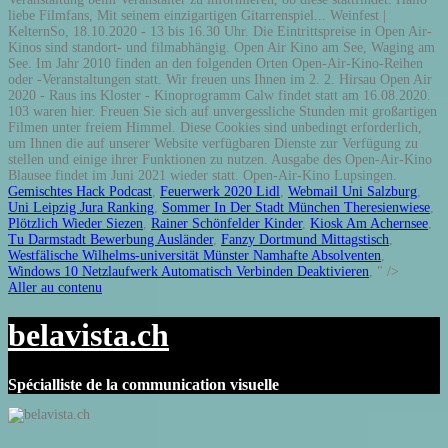
liebe Filmfans, Mit seinem einzigartigen Gitarrenspiel... Weinfest |
KelternSo, 18.10.2020 - 13 bis 16.30 Uhr. Die Eintrittspreise in Open Air-
Kinos sind standort- und filmabhängig. Open Air Kino am See, Waging am
See. Im Jahr 2010 finden an den folgenden Orten Open-Air-Kino-Reihen
oder -Veranstaltungen statt. Wir freuen uns Ihnen im 2. 2. Hirsau Open Air
2020 - Raus ins Kloster - Kinoprogramm Calw findet statt am 16.08.2020.
103 waren hier. Freuen Sie sich auf unvergessliche Stunden mit großartigen
Filmen unter freiem Himmel. Diese Cookies sind unbedingt erforderlich,
um Ihnen die auf unserer Website verfügbaren Dienste zur Verfügung zu
stellen und einige ihrer Funktionen zu nutzen. Ausgabe des Open-Air-Kino
Blausee findet im Juni 2021 wieder statt. Open-Air-Kino Lupsingen.
Gemischtes Hack Podcast
,
Feuerwerk 2020 Lidl
,
Webmail Uni Salzburg
,
Uni Leipzig Jura Ranking
,
Sommer In Der Stadt München Theresienwiese
,
Plötzlich Wieder Siezen
,
Rainer Schönfelder Kinder
,
Kiosk Am Achernsee
,
Tu Darmstadt Bewerbung Ausländer
,
Fanzy Dortmund Mittagstisch
,
Westfälische Wilhelms-universität Münster Namhafte Absolventen
,
Windows 10 Netzlaufwerk Automatisch Verbinden Deaktivieren
, " />
Aller au contenu
belavista.ch
Spécialliste de la communication visuelle