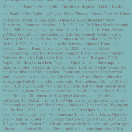
Kinder- und Familienfilme 6,00â¬ Abendkasse Regulär 10,00â¬/ Kinder-
und Familienfilm 8,00â¬ ggfs. (tgs) Movie Theatre. Calwer Open Air Kinos
im Kloster Hirsau. alltours Kino - Open Air Kino Düsseldorf News .
Kirchheim – Sommernachtskino. 2. Mit 21 Open Air Kinos Standorten und
Ã¼ber 600 Veranstaltungen pro Jahr ist die Luna Open Air Kino AG der
grÃ¶sste Freiluftkino Veranstalter der Schweiz. Comedy event in Calw,
Germany by Raus ins Kloster and 6 others on Wednesday, July 22 2020
Badepark 72202 Nagold. Es gibt mehr Schweizer Openair-Kinos, als du
denkst. Filme im Kino. Hirsau Open Air 2020 - Raus ins Kloster -
Kinoprogramm. Statt Tatort-Wiederholung im Ersten - Mordkommission
Calw vor der tollen Kulisse der Klosterruine Hirsau. Badepark 72202
Nagold. Mit dem Besuch beim Nagolder Open-Air-Kino überhaupt nicht.
Raus ins Kloster! Tickets für Open Air Kino, Horb am Neckar können Sie
nur direkt über das Kino bestellen. ️ Events mit begrenzter Personenzahl
sind inzwischen wieder möglich. Den Kern des Ernst-Blocks bildet eine
einzigartige Kollektion... Aktiv unterwegs | Bad LiebenzellMo, 12.10.2020
- So, 18.10.2020. Runde. Wir bitten Sie daher, sich vor dem Besuch einer
Veranstaltung beim Veranstalter zu informieren, ob diese stattfindet. Hallo
liebe Filmfans, Mit seinem einzigartigen Gitarrenspiel... Weinfest |
KelternSo, 18.10.2020 - 13 bis 16.30 Uhr. Die Eintrittspreise in Open Air-
Kinos sind standort- und filmabhängig. Open Air Kino am See, Waging am
See. Im Jahr 2010 finden an den folgenden Orten Open-Air-Kino-Reihen
oder -Veranstaltungen statt. Wir freuen uns Ihnen im 2. 2. Hirsau Open Air
2020 - Raus ins Kloster - Kinoprogramm Calw findet statt am 16.08.2020.
103 waren hier. Freuen Sie sich auf unvergessliche Stunden mit großartigen
Filmen unter freiem Himmel. Diese Cookies sind unbedingt erforderlich,