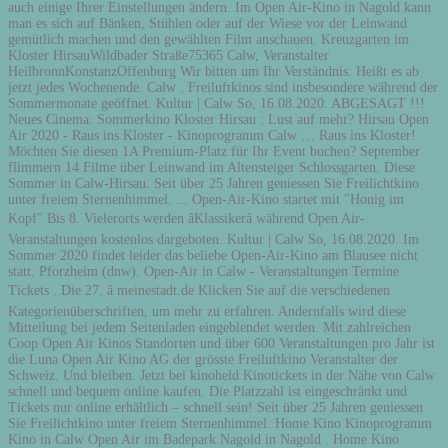
auch einige Ihrer Einstellungen ändern. Im Open Air-Kino in Nagold kann
man es sich auf Bänken, Stühlen oder auf der Wiese vor der Leinwand
gemütlich machen und den gewählten Film anschauen. Kreuzgarten im
Kloster HirsauWildbader Straße75365 Calw, Veranstalter
HeilbronnKonstanzOffenburg Wir bitten um Ihr Verständnis. Heißt es ab
jetzt jedes Wochenende. Calw . Freiluftkinos sind insbesondere während der
Sommermonate geöffnet. Kultur | Calw So, 16.08.2020. ABGESAGT !!!
Neues Cinema: Sommerkino Kloster Hirsau : Lust auf mehr? Hirsau Open
Air 2020 - Raus ins Kloster - Kinoprogramm Calw … Raus ins Kloster!
Möchten Sie diesen 1A Premium-Platz für Ihr Event buchen? September
flimmern 14 Filme über Leinwand im Altensteiger Schlossgarten. Diese
Sommer in Calw-Hirsau. Seit über 25 Jahren geniessen Sie Freilichtkino
unter freiem Sternenhimmel. ... Open-Air-Kino startet mit "Honig im
Kopf" Bis 8. Vielerorts werden âKlassikerâ während Open Air-
Veranstaltungen kostenlos dargeboten. Kultur | Calw So, 16.08.2020. Im
Sommer 2020 findet leider das beliebe Open-Air-Kino am Blausee nicht
statt. Pforzheim (dnw). Open-Air in Calw - Veranstaltungen Termine
Tickets . Die 27. â meinestadt.de Klicken Sie auf die verschiedenen
Kategorienüberschriften, um mehr zu erfahren. Andernfalls wird diese
Mitteilung bei jedem Seitenladen eingeblendet werden. Mit zahlreichen
Coop Open Air Kinos Standorten und über 600 Veranstaltungen pro Jahr ist
die Luna Open Air Kino AG der grösste Freiluftkino Veranstalter der
Schweiz. Und bleiben. Jetzt bei kinoheld Kinotickets in der Nähe von Calw
schnell und bequem online kaufen. Die Platzzahl ist eingeschränkt und
Tickets nur online erhältlich – schnell sein! Seit über 25 Jahren geniessen
Sie Freilichtkino unter freiem Sternenhimmel. Home Kino Kinoprogramm
Kino in Calw Open Air im Badepark Nagold in Nagold . Home Kino