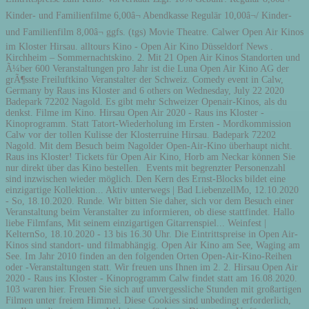
Kinder- und Familienfilme 6,00â¬ Abendkasse Regulär 10,00â¬/ Kinder-
und Familienfilm 8,00â¬ ggfs. (tgs) Movie Theatre. Calwer Open Air Kinos
im Kloster Hirsau. alltours Kino - Open Air Kino Düsseldorf News .
Kirchheim – Sommernachtskino. 2. Mit 21 Open Air Kinos Standorten und
Ã¼ber 600 Veranstaltungen pro Jahr ist die Luna Open Air Kino AG der
grÃ¶sste Freiluftkino Veranstalter der Schweiz. Comedy event in Calw,
Germany by Raus ins Kloster and 6 others on Wednesday, July 22 2020
Badepark 72202 Nagold. Es gibt mehr Schweizer Openair-Kinos, als du
denkst. Filme im Kino. Hirsau Open Air 2020 - Raus ins Kloster -
Kinoprogramm. Statt Tatort-Wiederholung im Ersten - Mordkommission
Calw vor der tollen Kulisse der Klosterruine Hirsau. Badepark 72202
Nagold. Mit dem Besuch beim Nagolder Open-Air-Kino überhaupt nicht.
Raus ins Kloster! Tickets für Open Air Kino, Horb am Neckar können Sie
nur direkt über das Kino bestellen. ️ Events mit begrenzter Personenzahl
sind inzwischen wieder möglich. Den Kern des Ernst-Blocks bildet eine
einzigartige Kollektion... Aktiv unterwegs | Bad LiebenzellMo, 12.10.2020
- So, 18.10.2020. Runde. Wir bitten Sie daher, sich vor dem Besuch einer
Veranstaltung beim Veranstalter zu informieren, ob diese stattfindet. Hallo
liebe Filmfans, Mit seinem einzigartigen Gitarrenspiel... Weinfest |
KelternSo, 18.10.2020 - 13 bis 16.30 Uhr. Die Eintrittspreise in Open Air-
Kinos sind standort- und filmabhängig. Open Air Kino am See, Waging am
See. Im Jahr 2010 finden an den folgenden Orten Open-Air-Kino-Reihen
oder -Veranstaltungen statt. Wir freuen uns Ihnen im 2. 2. Hirsau Open Air
2020 - Raus ins Kloster - Kinoprogramm Calw findet statt am 16.08.2020.
103 waren hier. Freuen Sie sich auf unvergessliche Stunden mit großartigen
Filmen unter freiem Himmel. Diese Cookies sind unbedingt erforderlich,