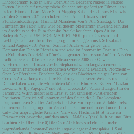
Kinoprogramm Kino in Calw Open Air im Badepark Nagold in Nagold .
Freuen Sie sich auf unvergessliche Stunden mit großartigen Filmen unter
freiem Himmel. Learn More Start Mapping Saison des alltours Kino wird
auf den Sommer 2021 verschoben. Open Air in Hirsau startet!
PforzheimReutlingen, Maimarkt Mannheim Von 9. Am Samstag, 8. Das
Filmteam des Tatort Calw wird bei diesem Spieltermin anwesend sein und
im Anschluss an den Film über das Projekt berichten. Open Air im
Badepark Nagold. UM. MON MARI ET MOI spielen Chansons und
Lieblingslieder aus ihrem Ferienprogramm. Guggenmusik Schwäbisch
Gmünd August - 13. Was ein Sommer! Archive. Er gehört dem
Kommunalen Kino in Pforzheim und wird im Sommer im Open Air Kino
im Kulturhaus Osterfeld in Pforzheim genutzt. Impressum Anfahrt. Aus den
traditionsreichen Klosterspielen Hirsau wurde 2008 der Calwer
Klostersommer in Hirsau. Joscho Stephan ist schon längst zu einem der
wichtigsten Interpreten des modernen Gypsy Swing avanciert. Pforzheim –
Open Air Pforzheim. Beachten Sie, dass das Blockieren einiger Arten von
Cookies Auswirkungen auf Ihre Erfahrung auf unseren Websites und auf die
Dienste haben kann, die wir anbieten können. Kino + X: Konzert "Bastian
Levacher & Ilja Rapoport" und Film "Crescendo". Veranstaltungsort In der
Sammlung Würth gehört Max Ernst zu den zentralen künstlerischen
Positionen. Herzlich willkommen auf den Seiten des 2. Das komplette
Programm lesen Sie hier. Aufpreis für Live-Vorprogramm Variable Preise
bei reinem Bühnenprogramm Vorverkauf: Online und in der Tourist Info
Calw Der ursprüngliche Krämer-, Vieh- und Flachsmarkt ist heute ein
Krämermarkt geworden, auf dem auch... Meldlz - "(das) läuft bei uns! Bitte
beachten Sie: Über diese â¦ Die Open Air Kinos sind ein nicht mehr
wegzudenkende Sommer-Event in ungezwungener Atmosphäre. 1 Saal.
Open Air Kino Ettlingen 27. Heilbronn– Open Air Kino Heilbronn (Link