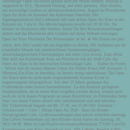
Altensteiger Open-Air-Kinos gefühlt auch der Winter einsetzt. Hosting is
supported by UCL, Bytemark Hosting, and other partners.. Hier klicken,
um notwendige Cookies zu aktivieren/deaktivieren. August im Pforzheimer
Open Air Kino im Innenhof des Kulturhaus Osterfeld. Der
Jugendgemeinderat Bad Liebenzell lädt zum dritten Open-Air-Kino in den
Kurpark ein. Calw 0. Die Movies beginnen jeweils um 20:30 Uhr. Sie
können sie blockieren oder löschen, indem Sie Ihre Browsereinstellungen
ändern und das Blockieren aller Cookies auf dieser Website erzwingen.
Open Air Kino Pforzheim Der Kinosommer ist da! ☀️ Wir freuen uns jetzt
schon, dich 2021 wieder bei uns begrüßen zu dürfen. Wir bedanken uns für
traumhafte Abende mit wunderschönen Sonnenuntergängen,
abwechslungsreichem Filmvergnügen und toller Live Action. Zum elften
Mal stellt das Kommunale Kino aus Pforzheim mit der Stadt Calw das
Open-Air-Kino in der historischen Klosteranlage Calw ... Kultur im Freien
- Wickie und die starken Männer (Open-Air Kinder Kino) AM. (Lesezeit: 3
Minuten) Ein Kino zu betreiben, ist derzeit wenig unterhaltsam. Die Open
Air Kinos sind ein nicht mehr wegzudenkende Sommer-Event in
ungezwungener AtmosphÃ¤re. Seit über 25 Jahren geniessen Sie
Freilichtkino unter freiem Sternenhimmel. Zu den drastisch geringeren
Sitzplatzzahlen, die in einem Kino vergeben werden dürfen, kommt auch
noch ein recht maues Programm an neuen Kinofilmen, da Filmstudios beim
Start von neuen Filmen aktuell sehr zurückhaltend sind und teilweise …
Der Ticketverkauf beginnt am Mi, 17.06. um 15:00 Uhr! Startseite >
Schwarzwald > Calw > Hirsau Open Air 2020 - Raus ins Kloster -
Kinoprogramm Calw. Großveranstaltungen sind jedoch weiterhin untersagt.
Das Calwer Sommerkino auf dem Kloster-Areal startet am Samstag, 10.
NEU 04.08. Mehr zu CalwTourist-InformationMarktplatz 775365 CalwTel.
Eintrittspreise zum Kino: Vorverkauf zzgl. 10% Gebühr: Regulär 8,00â¬