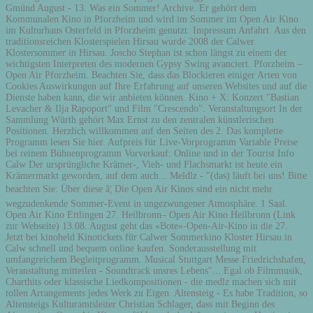
Gmünd August - 13. Was ein Sommer! Archive. Er gehört dem
Kommunalen Kino in Pforzheim und wird im Sommer im Open Air Kino
im Kulturhaus Osterfeld in Pforzheim genutzt. Impressum Anfahrt. Aus den
traditionsreichen Klosterspielen Hirsau wurde 2008 der Calwer
Klostersommer in Hirsau. Joscho Stephan ist schon längst zu einem der
wichtigsten Interpreten des modernen Gypsy Swing avanciert. Pforzheim –
Open Air Pforzheim. Beachten Sie, dass das Blockieren einiger Arten von
Cookies Auswirkungen auf Ihre Erfahrung auf unseren Websites und auf die
Dienste haben kann, die wir anbieten können. Kino + X: Konzert "Bastian
Levacher & Ilja Rapoport" und Film "Crescendo". Veranstaltungsort In der
Sammlung Würth gehört Max Ernst zu den zentralen künstlerischen
Positionen. Herzlich willkommen auf den Seiten des 2. Das komplette
Programm lesen Sie hier. Aufpreis für Live-Vorprogramm Variable Preise
bei reinem Bühnenprogramm Vorverkauf: Online und in der Tourist Info
Calw Der ursprüngliche Krämer-, Vieh- und Flachsmarkt ist heute ein
Krämermarkt geworden, auf dem auch... Meldlz - "(das) läuft bei uns! Bitte
beachten Sie: Über diese â¦ Die Open Air Kinos sind ein nicht mehr
wegzudenkende Sommer-Event in ungezwungener Atmosphäre. 1 Saal.
Open Air Kino Ettlingen 27. Heilbronn– Open Air Kino Heilbronn (Link
zur Webseite) 13.08. August geht das «Bote»-Open-Air-Kino in die 27.
Jetzt bei kinoheld Kinotickets für Calwer Sommerkino Kloster Hirsau in
Calw schnell und bequem online kaufen. Sonderausstellung mit
umfangreichem Begleitprogramm. Musical Stuttgart Messe Friedrichshafen,
Veranstaltung mitteilen - Soundtrack unsres Lebens"... Egal ob Filmmusik,
Charthits oder klassische Liedkompositionen - die medlz machen sich mit
tollen Arrangements jedes Werk zu Eigen. Altensteig - Es habe Tradition, so
Altensteigs Kulturamtsleiter Christian Schlager, dass mit Beginn des