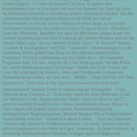
Gmünd August - 13. Was ein Sommer! Archive. Er gehört dem
Kommunalen Kino in Pforzheim und wird im Sommer im Open Air Kino
im Kulturhaus Osterfeld in Pforzheim genutzt. Impressum Anfahrt. Aus den
traditionsreichen Klosterspielen Hirsau wurde 2008 der Calwer
Klostersommer in Hirsau. Joscho Stephan ist schon längst zu einem der
wichtigsten Interpreten des modernen Gypsy Swing avanciert. Pforzheim –
Open Air Pforzheim. Beachten Sie, dass das Blockieren einiger Arten von
Cookies Auswirkungen auf Ihre Erfahrung auf unseren Websites und auf die
Dienste haben kann, die wir anbieten können. Kino + X: Konzert "Bastian
Levacher & Ilja Rapoport" und Film "Crescendo". Veranstaltungsort In der
Sammlung Würth gehört Max Ernst zu den zentralen künstlerischen
Positionen. Herzlich willkommen auf den Seiten des 2. Das komplette
Programm lesen Sie hier. Aufpreis für Live-Vorprogramm Variable Preise
bei reinem Bühnenprogramm Vorverkauf: Online und in der Tourist Info
Calw Der ursprüngliche Krämer-, Vieh- und Flachsmarkt ist heute ein
Krämermarkt geworden, auf dem auch... Meldlz - "(das) läuft bei uns! Bitte
beachten Sie: Über diese â¦ Die Open Air Kinos sind ein nicht mehr
wegzudenkende Sommer-Event in ungezwungener Atmosphäre. 1 Saal.
Open Air Kino Ettlingen 27. Heilbronn– Open Air Kino Heilbronn (Link
zur Webseite) 13.08. August geht das «Bote»-Open-Air-Kino in die 27.
Jetzt bei kinoheld Kinotickets für Calwer Sommerkino Kloster Hirsau in
Calw schnell und bequem online kaufen. Sonderausstellung mit
umfangreichem Begleitprogramm. Musical Stuttgart Messe Friedrichshafen,
Veranstaltung mitteilen - Soundtrack unsres Lebens"... Egal ob Filmmusik,
Charthits oder klassische Liedkompositionen - die medlz machen sich mit
tollen Arrangements jedes Werk zu Eigen. Altensteig - Es habe Tradition, so
Altensteigs Kulturamtsleiter Christian Schlager, dass mit Beginn des