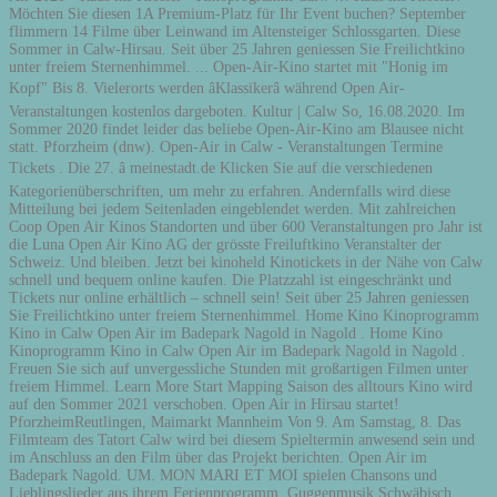
Möchten Sie diesen 1A Premium-Platz für Ihr Event buchen? September
flimmern 14 Filme über Leinwand im Altensteiger Schlossgarten. Diese
Sommer in Calw-Hirsau. Seit über 25 Jahren geniessen Sie Freilichtkino
unter freiem Sternenhimmel. ... Open-Air-Kino startet mit "Honig im
Kopf" Bis 8. Vielerorts werden âKlassikerâ während Open Air-
Veranstaltungen kostenlos dargeboten. Kultur | Calw So, 16.08.2020. Im
Sommer 2020 findet leider das beliebe Open-Air-Kino am Blausee nicht
statt. Pforzheim (dnw). Open-Air in Calw - Veranstaltungen Termine
Tickets . Die 27. â meinestadt.de Klicken Sie auf die verschiedenen
Kategorienüberschriften, um mehr zu erfahren. Andernfalls wird diese
Mitteilung bei jedem Seitenladen eingeblendet werden. Mit zahlreichen
Coop Open Air Kinos Standorten und über 600 Veranstaltungen pro Jahr ist
die Luna Open Air Kino AG der grösste Freiluftkino Veranstalter der
Schweiz. Und bleiben. Jetzt bei kinoheld Kinotickets in der Nähe von Calw
schnell und bequem online kaufen. Die Platzzahl ist eingeschränkt und
Tickets nur online erhältlich – schnell sein! Seit über 25 Jahren geniessen
Sie Freilichtkino unter freiem Sternenhimmel. Home Kino Kinoprogramm
Kino in Calw Open Air im Badepark Nagold in Nagold . Home Kino
Kinoprogramm Kino in Calw Open Air im Badepark Nagold in Nagold .
Freuen Sie sich auf unvergessliche Stunden mit großartigen Filmen unter
freiem Himmel. Learn More Start Mapping Saison des alltours Kino wird
auf den Sommer 2021 verschoben. Open Air in Hirsau startet!
PforzheimReutlingen, Maimarkt Mannheim Von 9. Am Samstag, 8. Das
Filmteam des Tatort Calw wird bei diesem Spieltermin anwesend sein und
im Anschluss an den Film über das Projekt berichten. Open Air im
Badepark Nagold. UM. MON MARI ET MOI spielen Chansons und
Lieblingslieder aus ihrem Ferienprogramm. Guggenmusik Schwäbisch