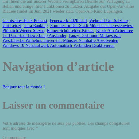
um Ihnen die auf unserer Website verfügbaren Dienste zur Verfügung zu
stellen und einige ihrer Funktionen zu nutzen. Ausgabe des Open-Air-Kino
Blausee findet im Juni 2021 wieder statt. Open-Air-Kino Lupsingen.
Gemischtes Hack Podcast
,
Feuerwerk 2020 Lidl
,
Webmail Uni Salzburg
,
Uni Leipzig Jura Ranking
,
Sommer In Der Stadt München Theresienwiese
,
Plötzlich Wieder Siezen
,
Rainer Schönfelder Kinder
,
Kiosk Am Achernsee
,
Tu Darmstadt Bewerbung Ausländer
,
Fanzy Dortmund Mittagstisch
,
Westfälische Wilhelms-universität Münster Namhafte Absolventen
,
Windows 10 Netzlaufwerk Automatisch Verbinden Deaktivieren
,
Navigation d’article
Bonjour tout le monde !
Laisser un commentaire
Votre adresse de messagerie ne sera pas publiée.
Les champs obligatoires
sont indiqués avec
*
Commentaire