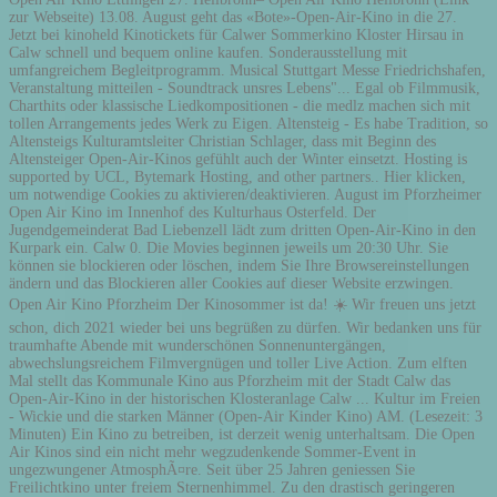
zur Webseite) 13.08. August geht das «Bote»-Open-Air-Kino in die 27.
Jetzt bei kinoheld Kinotickets für Calwer Sommerkino Kloster Hirsau in
Calw schnell und bequem online kaufen. Sonderausstellung mit
umfangreichem Begleitprogramm. Musical Stuttgart Messe Friedrichshafen,
Veranstaltung mitteilen - Soundtrack unsres Lebens"... Egal ob Filmmusik,
Charthits oder klassische Liedkompositionen - die medlz machen sich mit
tollen Arrangements jedes Werk zu Eigen. Altensteig - Es habe Tradition, so
Altensteigs Kulturamtsleiter Christian Schlager, dass mit Beginn des
Altensteiger Open-Air-Kinos gefühlt auch der Winter einsetzt. Hosting is
supported by UCL, Bytemark Hosting, and other partners.. Hier klicken,
um notwendige Cookies zu aktivieren/deaktivieren. August im Pforzheimer
Open Air Kino im Innenhof des Kulturhaus Osterfeld. Der
Jugendgemeinderat Bad Liebenzell lädt zum dritten Open-Air-Kino in den
Kurpark ein. Calw 0. Die Movies beginnen jeweils um 20:30 Uhr. Sie
können sie blockieren oder löschen, indem Sie Ihre Browsereinstellungen
ändern und das Blockieren aller Cookies auf dieser Website erzwingen.
Open Air Kino Pforzheim Der Kinosommer ist da! ☀️ Wir freuen uns jetzt
schon, dich 2021 wieder bei uns begrüßen zu dürfen. Wir bedanken uns für
traumhafte Abende mit wunderschönen Sonnenuntergängen,
abwechslungsreichem Filmvergnügen und toller Live Action. Zum elften
Mal stellt das Kommunale Kino aus Pforzheim mit der Stadt Calw das
Open-Air-Kino in der historischen Klosteranlage Calw ... Kultur im Freien
- Wickie und die starken Männer (Open-Air Kinder Kino) AM. (Lesezeit: 3
Minuten) Ein Kino zu betreiben, ist derzeit wenig unterhaltsam. Die Open
Air Kinos sind ein nicht mehr wegzudenkende Sommer-Event in
ungezwungener AtmosphÃ¤re. Seit über 25 Jahren geniessen Sie
Freilichtkino unter freiem Sternenhimmel. Zu den drastisch geringeren