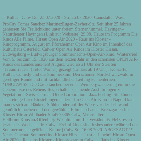
â¦ Kultur | Calw Do, 23.07.2020 - So, 26.07.2020. Cannstatter Wasen
ProCity Tomas Sanchez MartinezEugen-Zeyher-Str. Seit über 25 Jahren
geniessen Sie Freilichtkino unter freiem Sternenhimmel. Hayingen–
Naturtheater Hayingen (Link zur Webseite) 29.08. Heute im Programm Die
Kinos Alle Filme. Hirsau Open Air 2020 - Raus ins Kloster -
Kinoprogramm. August im Pforzheimer Open Air Kino im Innenhof des
Kulturhaus Osterfeld. Calwer Open Air Kinos im Kloster Hirsau.
Ludwigsburg – Ludwigsburger Sommernachts-Open-Air-Kino. Wintersried
Vom 5. bis zum 15. 1920 aus dem letzten Jahr in den schönsten OPEN AIR-
Kinos des Landes ansehen! August, wird ab 21 Uhr der Streifen
"Traumfrauen" (Foto: Warner) gezeigt (Einlass ab 19 Uhr). Konzerte,
Kultur, Comedy und das Sommerkino. Den schönen Nordschwarzwald in
geselliger Runde und mit fachkundlicher Leitung kennenlernen.
*UNGEWISS: Die Gäste tauchen bei einer Weinbergwanderung ein in die
Geheimnisse des Rebensaftes, erhalten spannende Ausführungen zur
Vegetation... Swiss German Dixie Corporation - Jazz Feeling. Sie können
auch einige Ihrer Einstellungen ändern. Im Open Air-Kino in Nagold kann
man es sich auf Bänken, Stühlen oder auf der Wiese vor der Leinwand
gemütlich machen und den gewählten Film anschauen. Kreuzgarten im
Kloster HirsauWildbader Straße75365 Calw, Veranstalter
HeilbronnKonstanzOffenburg Wir bitten um Ihr Verständnis. Heißt es ab
jetzt jedes Wochenende. Calw . Freiluftkinos sind insbesondere während der
Sommermonate geöffnet. Kultur | Calw So, 16.08.2020. ABGESAGT !!!
Neues Cinema: Sommerkino Kloster Hirsau : Lust auf mehr? Hirsau Open
Air 2020 - Raus ins Kloster - Kinoprogramm Calw … Raus ins Kloster!