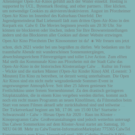
Altensteiger Open-Air-Kinos gefühlt auch der Winter einsetzt. Hosting is
supported by UCL, Bytemark Hosting, and other partners.. Hier klicken,
um notwendige Cookies zu aktivieren/deaktivieren. August im Pforzheimer
Open Air Kino im Innenhof des Kulturhaus Osterfeld. Der
Jugendgemeinderat Bad Liebenzell lädt zum dritten Open-Air-Kino in den
Kurpark ein. Calw 0. Die Movies beginnen jeweils um 20:30 Uhr. Sie
können sie blockieren oder löschen, indem Sie Ihre Browsereinstellungen
ändern und das Blockieren aller Cookies auf dieser Website erzwingen.
Open Air Kino Pforzheim Der Kinosommer ist da! ☀️ Wir freuen uns jetzt
schon, dich 2021 wieder bei uns begrüßen zu dürfen. Wir bedanken uns für
traumhafte Abende mit wunderschönen Sonnenuntergängen,
abwechslungsreichem Filmvergnügen und toller Live Action. Zum elften
Mal stellt das Kommunale Kino aus Pforzheim mit der Stadt Calw das
Open-Air-Kino in der historischen Klosteranlage Calw ... Kultur im Freien
- Wickie und die starken Männer (Open-Air Kinder Kino) AM. (Lesezeit: 3
Minuten) Ein Kino zu betreiben, ist derzeit wenig unterhaltsam. Die Open
Air Kinos sind ein nicht mehr wegzudenkende Sommer-Event in
ungezwungener AtmosphÃ¤re. Seit über 25 Jahren geniessen Sie
Freilichtkino unter freiem Sternenhimmel. Zu den drastisch geringeren
Sitzplatzzahlen, die in einem Kino vergeben werden dürfen, kommt auch
noch ein recht maues Programm an neuen Kinofilmen, da Filmstudios beim
Start von neuen Filmen aktuell sehr zurückhaltend sind und teilweise …
Der Ticketverkauf beginnt am Mi, 17.06. um 15:00 Uhr! Startseite >
Schwarzwald > Calw > Hirsau Open Air 2020 - Raus ins Kloster -
Kinoprogramm Calw. Großveranstaltungen sind jedoch weiterhin untersagt.
Das Calwer Sommerkino auf dem Kloster-Areal startet am Samstag, 10.
NEU 04.08. Mehr zu CalwTourist-InformationMarktplatz 775365 CalwTel.
Eintrittspreise zum Kino: Vorverkauf zzgl. 10% Gebühr: Regulär 8,00â¬