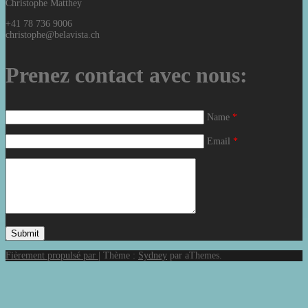
Christophe Matthey
+41 78 736 9006
christophe@belavista.ch
Prenez contact avec nous:
Name
*
Email
*
Fièrement propulsé par
|
Thème :
Sydney
par aThemes.