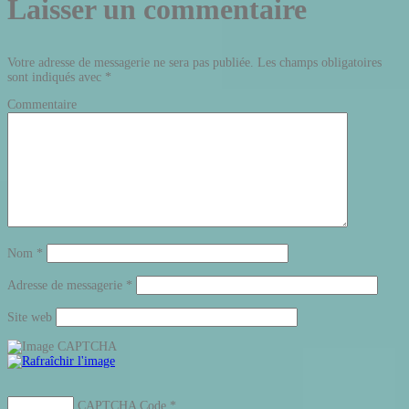
Laisser un commentaire
Votre adresse de messagerie ne sera pas publiée.
Les champs obligatoires
sont indiqués avec
*
Commentaire
Nom
*
Adresse de messagerie
*
Site web
CAPTCHA Code
*