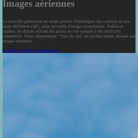
Images aériennes
La nouvelle génération de drone permet d'embarquez des caméras en très
haute définition (4K), pour un rendu d'image exceptionnel. Stables et
rapides, les drones offrent des points de vue uniques à des tarifs très
compétitifs. Notre département "Vues du ciel" est exclusivement dévoué aux
images aériennes.
Accédez au site de vuesduciel.ch