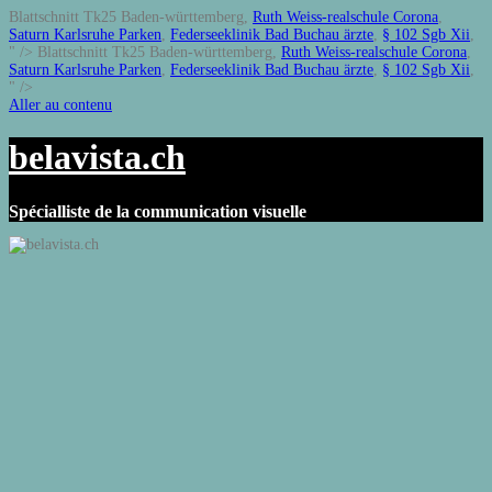
Blattschnitt Tk25 Baden-württemberg,
Ruth Weiss-realschule Corona
,
Saturn Karlsruhe Parken
,
Federseeklinik Bad Buchau ärzte
,
§ 102 Sgb Xii
,
" />
Blattschnitt Tk25 Baden-württemberg,
Ruth Weiss-realschule Corona
,
Saturn Karlsruhe Parken
,
Federseeklinik Bad Buchau ärzte
,
§ 102 Sgb Xii
,
" />
Aller au contenu
belavista.ch
Spécialliste de la communication visuelle