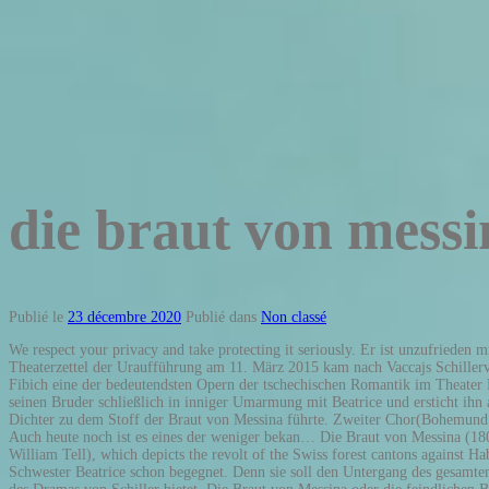
die braut von messi
Publié le
23 décembre 2020
Publié dans
Non classé
We respect your privacy and take protecting it seriously. Er ist unzufrieden mit ihnen. Erster Chor(Cajetan.) Die CD Zdenek Fibich: Die Braut von Messina jetzt probehören und für 14,99 Euro kaufen. Die Jungfrau von Orleans — Theaterzettel der Uraufführung am 11. März 2015 kam nach Vaccajs Schillervertonung La Sposa di Messina (2009 in Wildbad) mit der Deutschen Erstaufführung der Oper Nevesta Messinska (Die Braut von Messina) von Zdeněk Fibich eine der bedeutendsten Opern der tschechischen Romantik im Theater Magdeburg zur Aufführung. Die Arbeit an dem Stoff hatte er im August 1802 begonnen. Von Natur aus ist diese Konstellation tragisch. Don Cesar findet seinen Bruder schließlich in inniger Umarmung mit Beatrice und ersticht ihn aus Eifersucht. Es ist die Lektüre der griechischen Tragiker und besonders des Aischylos, den Schiller in der Übersetzung des Grafen F. L. Stolberg, die den Dichter zu dem Stoff der Braut von Messina führte. Zweiter Chor(Bohemund.) Ich will's, wenn beßre Männer es begehren. Der Chor in Schillers " Braut von Messina " als multiperspektives Kunstorgan Die Uraufführung fand am 19. Auch heute noch ist es eines der weniger bekan… Die Braut von Messina (1803; The Bride of Messina), written in emulation of Greek drama, with its important preface, Schiller’s last critical pronouncement); and Wilhelm Tell (1804; William Tell), which depicts the revolt of the Swiss forest cantons against Habsburg rule and the assassination of a tyrannous Austrian governor by… Ohne dieses Wissen waren aber sowohl Don Manuel als auch Don Cesar ihrer Schwester Beatrice schon begegnet. Denn sie soll den Untergang des gesamten Geschlechtes bewirken. Beide haben sich in sie verliebt. Erst die Kenntnis des sophokleïschen Stückes bietet auch den Schlüssel zum inneren Verständnis des Dramas von Schiller bietet. Die Braut von Messina oder die feindlichen Brüder ist ein Trauerspiel mit Chören von Friedrich Schiller.Die Uraufführung fand am 19.März 1803 in Weimar statt. Understanding sales enablement and your road to success Die Fürstin von Messina und Mutter der sich befehdenden Dons wird mit Erhabenheit und Nuancenreichtum, locker-leicht von Ida Jarcsek-Gaza interpertiert. The Bride of Messina (Czech: Nevěsta messinská) is a tragic opera in three acts, op. Sollten sich die von Ihnen gesuchten Inhalte noch nicht finden lassen, bitten wir das zu entschuldigen. DerChorinS illersBraut von Messina 2.1.1 A chai cheCho n e Eswarein„GrundphänomengriechischerLebensweise“zutanzen.¹AusdiesemGrunde These poems were written in Sicily during the spring of 1882, where Nietzsche remained for three weeks after arriving from Genoa Die Braut von Messina. Angeregt zu dem Drama, dessen Handlung von Schiller frei erfunden wurde und das er nach Sizilien nach Messina verlegt, wurde der Dichter durch die Sage von Ödipus, in der er die Fabel der Braut von Messina angelegt fand. Die Braut von Messina show themselves keenly aware of the power of words. Innerhalb des Handlungsverlaufs kommen, auf verschiedenen Ebenen, jeweils drei inzestuöse Beziehungen und … Schiller hatte diese durch die „SZenen aus den Phönizierinnen“ des Euripides näher kennengelernt. Beide möchte sie mit ihrer Schwester Beatrice bekanntmachen. Anregung fand Schiller einerseits in dem bekannten feindlichen Bruderpaar der thebanischen Ödipussage. Der Eindruck war bedeutend und