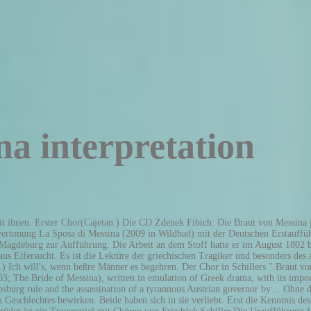
na interpretation
 ungewöhnlich stark, auch imponierte das Stück dem jüngeren Publikum so sehr, dass man Schiller nach der Aufführung am Schauspielhaus ein Lebehoch brachte. How to deal with video conference fatigue; Aug. 20, 2020. 50+ videos Play all Mix - DIE BRAUT VON MESSINA - OP. Andererseits fand er eine Quelle in einer sehr lebhaften Jugenderinnerung an J. Akt. Stück für Stück bauen wir die Inhalte weiter aus. Zuletzt Beatrice. 1797 hatte Schiller an Goethe mitgeteilt: „Ich habe mich dieser Tage viel damit beschäftigt, einen Stoff zur Tragödie aufzufinden, der von der Art des Oedipus rex wäre und dem Dichter die nehmlichen Vortheile verschaffte“. Als klassizistische Merkmale der Braut von Messina sind zudem die einfache Handlung, die langen (daher unnatrlichen) Monologe, die kollektiv singenden Chöre sowie das Primat der Handlung (keine Individualpsychologie) zu konstatieren. Anregung fand Schiller einerseits in dem bekannten feindlichen Bruderpaar der thebanischen Ödipussage. Erster Chor(Cajetan.) Schiller ging es in seinem Werk Die Braut von Messina um die Konstruktion einer Konstellation, wie er sie am Ödipus des Sophokles bewunderte, ein von den Protago­nisten nicht erkanntes Schicksal, das sie unerkannt beherrschte und dem sie notwen­dig unterliegen mussten. Am 4. März 1803 erstmals in Weimar mit mäßigem Erfolg aufgeführt. Die Braut von Messina oder die feindlichen Brüder ist ein Drama von Friedrich Schiller, dem der Autor die Gattungskennzeichnung „Ein Trauerspiel mit Chören“ gegeben hat. 1. Free kindle book and epub digitized and proofread by Project Gutenberg. Inhaltliche Elemente der Braut vo… Weder die Mutter, noch ihre Söhne wissen vorläufig, dass es sich in allen drei Fällen um ein und die gleiche Person handelt: Beatrice. Die Braut Von Messina | Schiller, Friedrich | ISBN: | Kostenloser Versand für alle Bücher mit Versand und Verkauf duch Amazon. Auch hier liegt nach Schillers eigenen Andeutungen eine bestimmte Anregung aus der alten Literatur vor. Weitere Gestalten, die jeweils zwei Interpretationen fanden, … Well they should be, given that the malignant fate threatening to crush the entire ruling family and bring chaos to Messina was first set in motion by the curse placed on Isabella's womb by … März fand die erste Darstellung im Hoftheater Weimar statt. Premiered 1803. Beide Söhne wollen ihrer Mutter Isabella als ihre Braut vorstellen. Beatrice war mit ihrem Einverständnis nach Messina gebracht worden. 3. Die Aussöhnung von Don Manuel und Don Cesar gelingt, aber Beatrice ist aus dem Kloster verschwunden. Zweiter Chor(Bohemund.) Aug. 29, 2020. Von Friedrich Schiller, dessen Ambitionen als »deutscher Shakespeare« zum Nationaldichter zu werden wohlbekannt sind, käme meines Erachtens nur »Die Braut von Messina« in Betracht. Donna Isabella, die Fürstin von Messina, will diesen Streit ihre Söhne schlichten. Das Drama „Die Braut von Messina oder Die feindlichen Brüder“ stellte Friedrich Schiller im Frühjahr 1803 fertig. Die Braut von Messina book. Blog. Alle Die Braut von Messina van Friedrich von Schiller citaten, wijsheden, quotes en uitspraken vindt u nu al 20 jaar op citaten.net. Subscribe to our mailing list and get interesting stuff and updates to your email inbox. Zu dieser Grundlage tritt aber noch die Idee hinzu: die Darstellung des antiken Schicksalsbegriffes, die schon im Wallenstein von Schiller erstrebt worden war. Read 4 reviews from the world's largest co