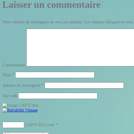
Laisser un commentaire
Votre adresse de messagerie ne sera pas publiée.
Les champs obligatoires sont
Commentaire
Nom
*
Adresse de messagerie
*
Site web
CAPTCHA Code
*