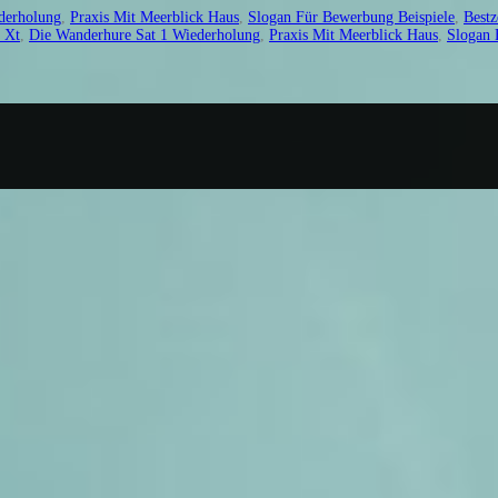
derholung
,
Praxis Mit Meerblick Haus
,
Slogan Für Bewerbung Beispiele
,
Bestz
 Xt
,
Die Wanderhure Sat 1 Wiederholung
,
Praxis Mit Meerblick Haus
,
Slogan 