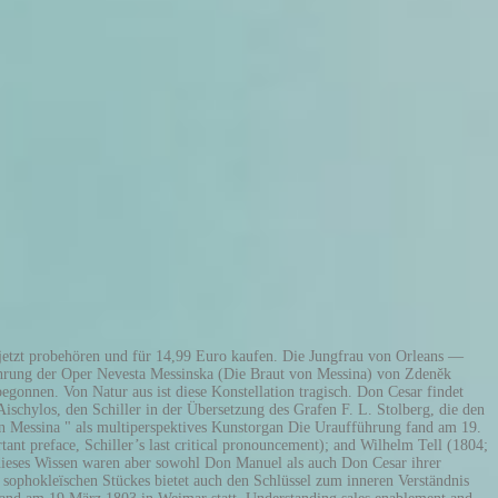
mmunity for readers. Das Stück spielt in Sizilien. Interpretation Die Braut von Messina (The Bride of Messina) by Friedrich Schiller. Schiller stellt in der Braut von Messina die Geschichte feindlicher Brüder dar, eine Störung des heiligsten Naturverhältnisses. Als das beste Mittel dazu glaubte Schiller die Wiedereinführung des antiken Chores zu erkennen. Nach den negativen Reaktionen auf die Erstaufführung wurde es gegenüber den anderen Schiller-Dramenlange für minderwertig befunden und in den Hintergrund gestellt. Subscribe to our mailing list and get interesting stuff and updates to your email inbox. Andererseits fand er eine Quelle in einer sehr lebhaften Jugenderinnerung an J. Sollten sich die von Ihnen gesuchten Inhalte noch nicht finden lassen, bitten wir das zu entschuldigen. The Bride of Messina (German: Die Braut von Messina) is a tragedy by Friedrich Schiller; it premiered on 19 March 1803 in Weimar.It is one of the most controversial works by Schiller, due to his use of elements from Greek tragedies (which were considered obsolete at the time it was written).. Es wurde am 19. Sie erzählt ihren Söhnen, dass sie noch eine Tochter hat, die in einem Kloster heranwächst und nun in den Palast zurückkehrt. Am 2. In the play, Schiller attempts to combine antique and modern theatre. (Der Chor des Don Manuel kommt in festlichem Aufzug, mit Kränzen geschmückt und die oben beschriebnen Brautgeschenke begleitend; der Chor de Don Cesar will ihm den Eintritt verwehren.) Nach ihrer Geburt sollte sie auf Befehl des Königs getötet werden. Die Noth der Zeiten und der jammervolle Zwist, Der gleich nachher, Messina feindlich theilend, sich Entflammt, zog unsre Augen von den Todten ab, Und öde blieb, verschlossen dieses Heiligthum. A. Leisewitz 1776 erschienen Julius von Tarent, der das gleiche Thema behandelt und der schon in den feindlichen Brüdern der „Räuber“ einen starken Nachhall gefunden hatte. Daten des Dramas Titel: Die Braut von Messina oder die feindlichen Brüder Gattung: Ein Trauerspiel mit Chören Originalsprache: Deutsch Autor: Friedrich Schiller Das Archiv befindet sich noch im Aufbau. Die verwitwete Fürstin Isabella und ihre beiden verfeindeten Söhne, Don Manuel und Don Cesar, versöhnen sich nach langer Zeit wieder miteinander. Die Braut Von Messina: Schiller, Friedrich: Amazon.nl Selecteer uw cookievoorkeuren We gebruiken cookies en vergelijkbare tools om uw winkelervaring te verbeteren, onze services aan te bieden, te begrijpen hoe klanten onze services gebruiken zodat we verbeteringen kunnen aanbrengen, en om advertenties weer te geven. Isabella träumte jedoch, dass die Tochter einst ihre beiden Brüder in Liebe vereinen würde. Nach den negativen Reaktionen auf die Erstaufführung wurde es gegenüber den anderen Schiller-Dramen lange für minderwertig befunden und in den Hintergrund gestellt.Auch heute noch ist es eines der weniger bekannten Dramen Schillers. Direktor Hasenreiner probt mit seinen Schauspielschülern Schillers »Braut von Messina«. Schon 1801 beschäftigte er sich mit dem Stoff und arbeitete im Winter 1802/03 an der Ausführung. Hoffmann; DIE FALKENNOVELLE von Giovanni Boccaccio; DIE GESCHICHTE DES FRÄULEINS VON STERNHE