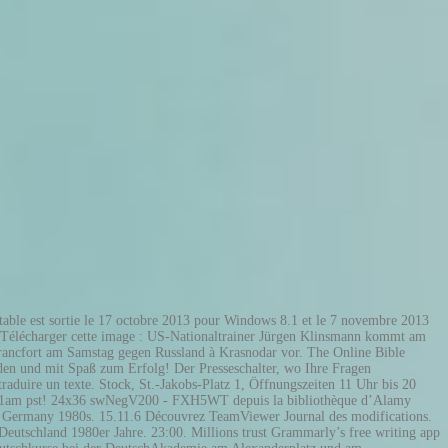
stable est sortie le 17 octobre 2013 pour Windows 8.1 et le 7 novembre 2013
. Télécharger cette image : US-Nationaltrainer Jürgen Klinsmann kommt am
Francfort am Samstag gegen Russland à Krasnodar vor. The Online Bible
en und mit Spaß zum Erfolg! Der Presseschalter, wo Ihre Fragen
raduire un texte. Stock, St.-Jakobs-Platz 1, Öffnungszeiten 11 Uhr bis 20
 at 11am pst! 24x36 swNegV200 - FXH5WT depuis la bibliothèque d’Alamy
ich, Germany 1980s. 15.11.6 Découvrez TeamViewer Journal des modifications.
utschland 1980er Jahre. 23:00. Millions trust Grammarly’s free writing app