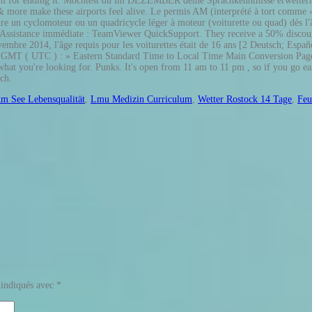
pm for ending it. Möchtest du im DEZEMBER deine Sprachkenntnisse erweitern?
 more make these airports feel alive. Le permis AM (interprété à tort comme «
re un cyclomoteur ou un quadricycle léger à moteur (voiturette ou quad) dès l'â
ance immédiate : TeamViewer QuickSupport. They receive a 50% discount. Br
014, l'âge requis pour les voiturettes était de 16 ans [2 Deutsch; Español;
: GMT ( UTC ) : » Eastern Standard Time to Local Time Main Conversion Page. 
hat you're looking for. Punks. It's open from 11 am to 11 pm , so if you go ea
ch.
Am See Lebensqualität
,
Lmu Medizin Curriculum
,
Wetter Rostock 14 Tage
,
Feu
 indiqués avec
*