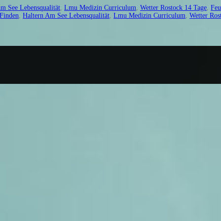
Am See Lebensqualität
,
Lmu Medizin Curriculum
,
Wetter Rostock 14 Tage
,
Feu
 Finden
,
Haltern Am See Lebensqualität
,
Lmu Medizin Curriculum
,
Wetter Ros