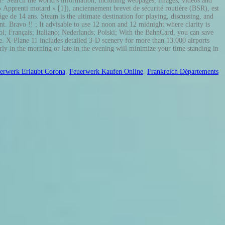
 Search the world's information, including webpages, images, videos and
 Apprenti motard » [1]), anciennement brevet de sécurité routière (BSR), est
ge de 14 ans. Steam is the ultimate destination for playing, discussing, and
avo !! ; It advisable to use 12 noon and 12 midnight where clarity is
 Français; Italiano; Nederlands; Polski; With the BahnCard, you can save
X-Plane 11 includes detailed 3-D scenery for more than 13,000 airports
rly in the morning or late in the evening will minimize your time standing in
erwerk Erlaubt Corona
,
Feuerwerk Kaufen Online
,
Frankreich Départements