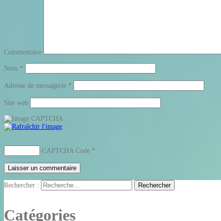
Commentaire
Nom
*
Adresse de messagerie
*
Site web
CAPTCHA Code
*
Rechercher :
Catégories