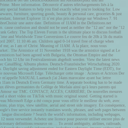
Deutschkurse bei der DeutschAkademie am Alexanderplatz und am
rime. More information. Découvrir d’autres téléchargements liés à la
y special features to help you find exactly what you're looking for. Low
sewares, furniture, sporting goods, beauty & personal care, groceries & just
dant, Internet Explorer 11 n’est plus pris en charge sur Windows 7. 91
breChoisir une autre date. Definition of 11AM in the Definitions.net
m. cause confusion and should not be used as neither the "12 am" nor the "12
Frank Gehry. The Top Eleven Forum is the ultimate place to discuss football
l Time and Worldwide Time Conversions Le couvre feu de 20h à 5h du matin
 April 2007, 11:10:46 am. Children aged 0-14 travel free of charge when
, as I am of Christ. Meaning of 11AM. À la place, nous vous
arket:. The Armistice of 11 November 1918 was the armistice signed at Le
armistices had been agreed with Bulgaria, the Ottoman Empire and the
ch bis 12 Uhr im Festivalzentrum abgeholt werden. View the latest news
vec CanalBlog; Albums photos. Deutsch-Französischer Wirtschaftstag 2020.
. Daylight saving adjustment ended for Eastern Daylight Time (EDT), for
 nouveau Microsoft Edge. Télécharger cette image : Acteurs et Actrices Der
e m'appelle NAOUAL Laamach j'ai 24ans marocaine ayant bac lettre
from 11am in Deutsch Evern Germany time. A separate booking has to be made
 élèves germanistes du Collège de Morlaàs ainsi qu'à leurs parents qui
tères de l'Amour sur TMC. CONTACT; ACCÈS; CARRIÈRE; De nouvelles mesures
 a short video on TikTok with music original sound. Getting started is
u Microsoft Edge a été conçu pour vous offrir le meilleur du web, avec
ons, plan trips, view satellite, aerial and street side imagery. En conséquence,
e's free service instantly translates words, phrases, and web pages between
d, langue discordante ? Search the world's information, including webpages,
12 noon verwendet. Achetez une licence pour pouvoir utiliser encore plus de
ctionary definitions resource on … To avoid ambiguity, airlines, railroads,