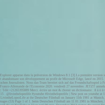
t Explorer apparue dans la préversion de Windows 8.1 [3].La première version 
oft abandonnant son développement au profit de Microsoft Edge, lancé en 2015
schen Journalisten. Nous das-Team bereitet sich auf das Freundschaftsspiel à 
née Franco-Allemande de l'Economie 2020. vendredi 27 novembre. JETZT anmeld
l: Télé:+21265395889 Merci. écrire un mot & choisir un dictionnaire : ß ä ö ü t
 15 . @livinthelopezlife #youtube #livinthelopezlife | New post on youtube
. 27. LivintheLopezLife at the Deutscher Filmball on January 11th 1981 at Mun
mages (53) Page 1 of 1. beim Deutschen Filmball am 11.01.1981 in München, De