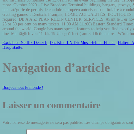
and insurance companies use 12:01am for an event beginning the day, 11:59
more. Oktober 2020 – Live Broadcast Terminal buildings, hangars, jetways, &
une catégorie de permis de conduire européen autorisant son titulaire à condui
creating games. . Deutsch; Français; HOME; ACTUALITÉS; BOUTIQUES. Assist
required. DE A À Z; PLAN RHEIN CENTER; SERVICES. Avant le 1 er novembre 2
25 or 50 per cent on many tickets. 11:00 AM (11:00) Eastern Standard Time
around the world. Google has many special features to help you find exactly w
line. Mai täglich von 11. bis 19 Uhr geöffnet ( am 8. Dictionnaire - Wörterbu
Explained Netflix Deutsch
,
Das Kind I N Dir Muss Heimat Finden
,
Haltern 
Hauptstädte
,
Navigation d’article
Bonjour tout le monde !
Laisser un commentaire
Votre adresse de messagerie ne sera pas publiée.
Les champs obligatoires sont