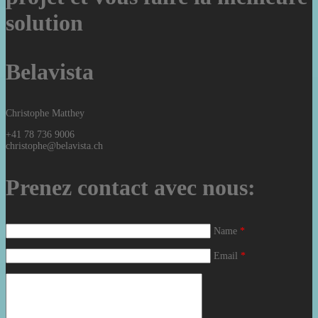
solution
Belavista
Christophe Matthey
+41 78 736 9006
christophe@belavista.ch
Prenez contact avec nous:
Name
*
Email
*