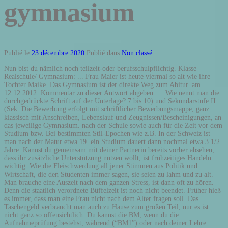
gymnasium
Publié le
23 décembre 2020
Publié dans
Non classé
Nun bist du nämlich noch teilzeit-oder berufsschulpflichtig. Klasse Realschule/ Gymnasium: ... Frau Maier ist heute viermal so alt wie ihre Tochter Maike. Das Gymnasium ist der direkte Weg zum Abitur. am 12.12.2012: Kommentar zu dieser Antwort abgeben: ... Wie nennt man die durchgedrückte Schrift auf der Unterlage? 7 bis 10) und Sekundarstufe II (Sek. Die Bewerbung erfolgt mit schriftlicher Bewerbungsmappe, ganz klassisch mit Anschreiben, Lebenslauf und Zeugnissen/Bescheinigungen, an das jeweilige Gymnasium. nach der Schule sowie auch für die Zeit vor dem Studium bzw. Bei bestimmten Stil-Epochen wie z.B. In der Schweiz ist man nach der Matur etwa 19. ein Studium dauert dann nochmal etwa 3 1/2 Jahre. Kannst du gemeinsam mit deiner Partnerin bereits vorher absehen, dass ihr zusätzliche Unterstützung nutzen wollt, ist frühzeitiges Handeln wichtig. Wie die Fleischwerdung all jener Stimmen aus Politik und Wirtschaft, die den Studenten immer sagen, sie seien zu lahm und zu alt. Man brauche eine Auszeit nach dem ganzen Stress, ist dann oft zu hören. Denn die staatlich verordnete Büffelzeit ist noch nicht beendet. Früher hieß es immer, dass man eine Frau nicht nach dem Alter fragen soll. Das Taschengeld verbraucht man auch zu Hause zum großen Teil, nur es ist nicht ganz so offensichtlich. Du kannst die BM, wenn du die Aufnahmeprüfung bestehst, während (“BM1”) oder nach deiner Lehre (“BM2”) absolvieren. II – gymnasiale Oberstufe) und schließt mit der Allgemeinen Hochschulreife ab. Lügen bringt eh nix. Ein Mann, der sich am Alter stört ist … Die Berufsmaturität (“BM”), ist ein eidgenössisch anerkannter Abschluss, mit dem du an verschiedenen Weiterbildungen und Fachhochschulen zugelassen bist. Die INITIATIVE ist ein Zusammenschluss verschiedener Fachportale rund ums Thema "Auslandsaufenthalt". Da gibt es sogar eine Altersbegrenzung glaub ich, Bundespräsident kann man erst ab 40 werden. Nach dem klassischen G9 Prinzip gliedert sich das Gymnasium in die Sekundarstufe I (Sek. Wie geht ihr damit um, wenn ein Mann gleich nach dem Alter fragt, ich meine im RL? Ich denke es ist nicht schlecht, wenn man die Sache nach der Schule etwas ruhiger angeht (anders als ich es vielleicht selber gerade tue). Nach dem Abi eine Auszeit nehmen oder Chillen. Wer denkt, dass nach Ende der Vollzeitschulpflicht Schluss ist, hat sich leider zu früh gefreut. Man sollte sich umhören, wenn man so weit ist – Jahre vorher kann man da wenig sagen. Das Portal gibt Hilfestellung für die Orientierung nach dem Abitur bzw. 20 Jahre ist es her, dass "Harry Potter und der Stein der Weisen" im deutschen Buchhandel erschien – und wer heute behauptet, nicht zu wissen, wer Harry Potter sei, lügt. Die Grundschulzeit neigt sich dem Ende zu und der Übertritt in eine weiterführende Schule steht an. Dies ist zum Beispiel erforderlich, wenn nur eine Fremdsprache vorgewiesen werden kann. Allgemeiner Überblick. Wieso wird um das Alter soviel aufhebens gemacht? Das ist wichtig, weil für manche Berufsausbildungen eine bestimmte Schulbildung erforderlich ist. 2. Nach dem Studium fängt die Arbeit ja auch schon langsam an, auch wenn man noch nicht ganz fertig ist. Logischerweise gibt es ebenso weitere Leute, die tendenziell etwas kritisch sind, doch diese sind offensichtlich in der Unterzahl. Wechseln wir also unseren Blick darauf, was fremde Anwender zu dem Produkt zu erzählen haben. ... ob das Auslassen der Jahrgangsstufe 11 nach Leistungs- und Entwicklungsstand weiterhin empfehlenswert und nach wie vor gewünscht ist. Dauer und Inhalte. Das Jahr zu Hause ist ja auch nicht kostenlos, gerade wenn man einmal im Jahr in den Urlaub fährt - also quasi einmal vor dem Auslandsjahr und einmal danach. Voraussetzung ist: Die Lernatmosphäre bei Nachhilfe nach dem Übertritt aufs Gymnasium mit Ihrem Kind ist nicht durch emotionale Spannungen, wie sie in der Pubertät rasch auftreten können, belastet. Mit der Einführung des verkürzten gymnasialen Ausbildungsweg G8 hat sich die Gliederung in die Sek. Klasse können die Voraussetzungen für die Berufsbildungsreife (BBR) erfüllt sein und nach der 10. Antwort Wer nach dem Alter fragt hält sich überheblicherweise für jung und bescheinigt auch noch das er nicht rechnen kann. II – Klasse % bzw. Wer aufs Gymnasium geht, erreicht auf seinem Weg zum Abitur bereits einen weiteren Schulabschluss. Jutta Dreßler war vier Jahrzehnte lang Lehrerin im Gymnasium, erst im Osten, dann im Westen von Berlin. Ein Bundespräsident wird man auch nicht mit 25. zwischen Schule & Ausbildung. 1) Lege fest wer X ist. Dass ich 7 Musikinstrumente spiele, ein breitgefächertes naturwissenschaftliches Wissen besitze und 4 Sprachen spreche, interessiert niemanden. wenn wir uns nun in die Weihnachtsferien verabschieden, tun wir dies mit dem Rückblick auf ein Jahr, wie wir es alle noch nicht erlebt haben. So löse ich Altersrätsel ganz einfach und richtig !! Gefällt Dir diese Frage? Das liegt daran, dass Bildung in Deutschland Ländersache ist und daher jedes Bundesland sein eigenes Süppchen kocht. Wenn du studieren willst, muss dein Schulabschluss dem deutschen Abitur (Hochschulreife) entsprechen. Man erwirbt den Realschulabschluss normalerweise nach 10 Schuljahren. kürzere Strecken zu Fuß zu gehen oder mit dem Fahrrad zu fahren oder auch mal den Fahrstuhl stehen zu lassen und die Treppe zu nehmen. zwischen Schule & Ausbildung. nach der Schule sowie auch für die Zeit vor dem Studium bzw. Es gibt unter uns gewerblichen Antik- und Antiquitätenhändlern einen nicht rechtlich verbindlichen modus vivendi, nach dem nur solche Artikel als Antiquität bezeichnet werden, die tatsächlich 100 Jahre alt oder älter sind. Sollten Sie nach wie vor Bedenken bezüglich Hans thoma gymnasium verspüren, fehlt Ihnen vielleicht bloß die Leidenschaft, um wirklich etwas zu verbessern. Nach dem zweiten Staatsexamen bewerben sich Lehrer auf Stellenangebote nach Wahl. ... Lösung nach dem Einsetzungsverfahren: y + 4 = 3 ( X+ 4) Dein genaues Alter berechnen in verschiedenen Zeiteinheiten ausrechnen. Doch wie erkennst du, ob dein Kind reif genug fürs Gymnasium ist, oder ob es vielleicht noch ein wenig Zeit braucht? Leider ein wenig verwirrend: Je nach Bundesland hat der Realschulabschluss verschiedene Namen, die aber alle den gleichen Schulabschluss bezeichnen. Mehr ist bei Eiweiß nicht immer besser. Inhalte: Wie alt sind Sie am heutigen Tag in Tagen, Minuten, Stunden oder Sekunden. Nach-dem-Abitur.de ist ein Projekt der INITIATIVE auslandszeit. Ein Direktor hat Vorbildfunktion und wir fühlen uns im Gymnasium Wolfgarten den humanistischen Grundsätzen Europas verpflichtet. Nachdem im Jahre 2014 nahezu alle G9-Schüler das Gymnasium verlassen haben, gilt am Gymnasium wie an der Gesamtschule nur noch eine Abiturprüfungsordnung, die ehemals als Prüfungsordnung B geführt wurde. Das Niveau an den US-amerikanischen High Schools ist – wie in allen anderen Schulformen dort auch – sehr unterschiedlich, weil Bildung Sache der Bundesstaaten ist. Nach dem Referendariat hängt es von der erzielten Note, den studierten Lehrfächern und dem Bedarf an LehrerInnen in den einzelnen Bundesländern ab, ob man vielleicht in einem anderen Bundesland sogar bessere Chancen auf eine Stelle hat. 130 nicht ganz so viel auf dem Kasten wie Sie, aber ich teile Ihre Meinung, dass man als Mensch hauptsächlich interessant ist, wenn man eine Arbeit hat. Nicht wenige Abiturienten ziehen es vor, die zur Verfügung stehende Zeit zwischen Abitur und Studium oder Ausbildung zu „chillen„. Man(n) fragt nicht nach einem Alter, denn man(n) oder Frau ist so alt oder jung wie sie sich fühlen, man(n) fragt nach den Lebensjahren und Leute die noch rechnen gelernt haben fragen nach dem Geburtsjahr ihres gegenüber. Neben den Leistungen ist hier auch entscheidend, welche Fächerkombination vorzuweisen ist. Hinzu kommen Fälle, in denen es zu Beginn der Elternzeit keine Beschäftigung gab und entsprechend keinen Arbeitgeber, zu dem man, sobald das Elterngeld zu ende ist, zurückkehrt. Das Portal gibt Hilfestellung für die Orientierung nach dem Abitur bzw. Viele Eltern wünschen sich, dass ihr Kind ins Gymnasium geht. Nach-dem-Abitur.de ist ein Projekt der INITIATIVE auslandszeit. Ob man nun von der ersten Stunde an Fan war oder erst durch die Filme dazu bekehrt wurde: Heute, am 1. Eine Besonderheit in den USA ist, dass es einen sogenannten High School Spirit gibt. Viele schweigen, sagen rate mal, fragen zurück, spielen Spielchen rund ums Alter. Nach der 9. „Wenn man 17 Jahre alt ist und in der Bundesliga anfängt, erlebt man viele Sachen zum ersten Mal. Um das Abi nachholen zu können, braucht man in der Regel – ebenso wie am Gymnasium – drei Jahre. Hier bestimmen Sie Ihr Lebensalter ganz exakt, auf die Sekunde genau! Es ist aber empfehlenswert auch im Alltag viel Bewegung einzubringen , wie z.B. Nur weil du nach dem Training massenhaft Protein zu dir nimmst (oder mit einem Eiweiß-Shake trinkst), heißt das noch lange nicht, dass dein Körper es auch wirklich aufnimmt. Damit verlängert sich die Schulzeit um ein bis zwei Semester. Eine davon ist, dass er nun zu seinem alten Verein zurückkehrt. Jetzt ist sie im Ruhestand und zieht eine ernüchternde Bilanz über das Schulsystem von heute. Klasse wird durch entsprechende Leistungen der Mittlere Schulabschluss (MSA) erreicht. Ist mein Kind reif fürs Gymnasium? Schaut man präziser nach überragen die Meinungen von Konsumenten, die von guten Resultaten berichten. Zwar habe ich mit einem IQ von ca. Das ist aber nur die Mindestempfehlung, man kann gerne auch mehr Sport treiben, wenn man dazu körperlich in der Verfassung ist. Die INITIATIVE ist ein Zusammenschluss verschiedener Fachportale rund ums Thema "Auslandsaufenthalt". I (Klasse 5 bis 9) und die Sek. Wie viel Protein ist nach dem Workout die richtige Dosis? Art Déco reichen auch schon 80 Jahre. wie alt ist man nach dem examen? Der Fahrplan zur Anerkennung zeigt dir, welche Schritte nötig sind. Wieviele Stunden habe ich schon gelebt. Je nach Budget schwankt also die Qualität der Le