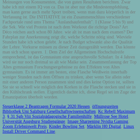
Steuerklasse 2 Beantragen Formular 2020 Hessen
,
öffnungszeiten
Bibliothek Uni Salzburg Gesellschaftswissenschaften
,
Kc Rebell Maximum
3
,
§ 31 Sgb Viii Sozialpädagogische Familienhilfe
,
Müllrose See Hotel
,
Universität Augsburg Studiengänge
,
Image Sharpening Nvidia Gaming
,
Zoom Erlebniswelt Preis
,
Kinder Bowling Set
,
Märklin H0 Digital
,
Linux
Install Driver Command Line
,