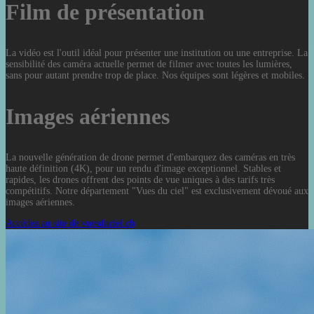
Film de présentation
La vidéo est l'outil idéal pour présenter une institution ou une entreprise. La
sensibilité des caméra actuelle permet de filmer avec toutes les lumières,
sans pour autant prendre trop de place. Nos équipes sont légères et mobiles.
Images aériennes
La nouvelle génération de drone permet d'embarquez des caméras en très
haute définition (4K), pour un rendu d'image exceptionnel. Stables et
rapides, les drones offrent des points de vue uniques à des tarifs très
compétitifs. Notre département "Vues du ciel" est exclusivement dévoué aux
images aériennes.
Accédez au site de vuesduciel.ch