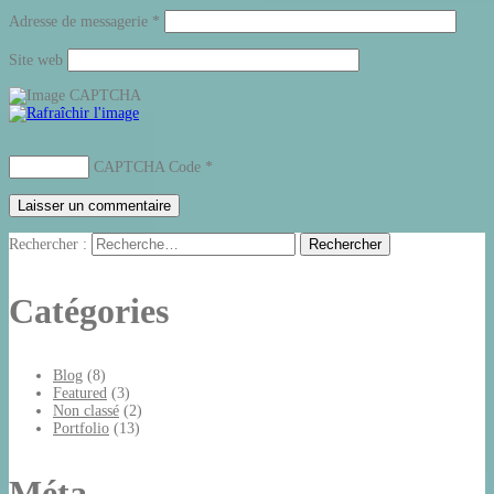
Adresse de messagerie
*
Site web
CAPTCHA Code
*
Rechercher :
Catégories
Blog
(8)
Featured
(3)
Non classé
(2)
Portfolio
(13)
Méta