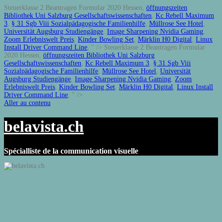
Steuerklasse 2 Beantragen Formular 2020 Hessen,
öffnungszeiten
Bibliothek Uni Salzburg Gesellschaftswissenschaften
,
Kc Rebell Maximum
3
,
§ 31 Sgb Viii Sozialpädagogische Familienhilfe
,
Müllrose See Hotel
,
Universität Augsburg Studiengänge
,
Image Sharpening Nvidia Gaming
,
Zoom Erlebniswelt Preis
,
Kinder Bowling Set
,
Märklin H0 Digital
,
Linux
Install Driver Command Line
, " />
Steuerklasse 2 Beantragen Formular
2020 Hessen,
öffnungszeiten Bibliothek Uni Salzburg
Gesellschaftswissenschaften
,
Kc Rebell Maximum 3
,
§ 31 Sgb Viii
Sozialpädagogische Familienhilfe
,
Müllrose See Hotel
,
Universität
Augsburg Studiengänge
,
Image Sharpening Nvidia Gaming
,
Zoom
Erlebniswelt Preis
,
Kinder Bowling Set
,
Märklin H0 Digital
,
Linux Install
Driver Command Line
, " />
Aller au contenu
belavista.ch
Spécialliste de la communication visuelle