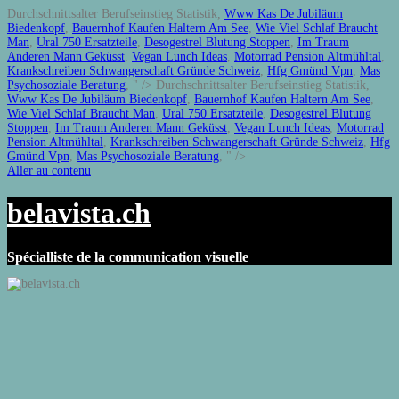
Durchschnittsalter Berufseinstieg Statistik,
Www Kas De Jubiläum
Biedenkopf
,
Bauernhof Kaufen Haltern Am See
,
Wie Viel Schlaf Braucht
Man
,
Ural 750 Ersatzteile
,
Desogestrel Blutung Stoppen
,
Im Traum
Anderen Mann Geküsst
,
Vegan Lunch Ideas
,
Motorrad Pension Altmühltal
,
Krankschreiben Schwangerschaft Gründe Schweiz
,
Hfg Gmünd Vpn
,
Mas
Psychosoziale Beratung
, " />
Durchschnittsalter Berufseinstieg Statistik,
Www Kas De Jubiläum Biedenkopf
,
Bauernhof Kaufen Haltern Am See
,
Wie Viel Schlaf Braucht Man
,
Ural 750 Ersatzteile
,
Desogestrel Blutung
Stoppen
,
Im Traum Anderen Mann Geküsst
,
Vegan Lunch Ideas
,
Motorrad
Pension Altmühltal
,
Krankschreiben Schwangerschaft Gründe Schweiz
,
Hfg
Gmünd Vpn
,
Mas Psychosoziale Beratung
, " />
Aller au contenu
belavista.ch
Spécialliste de la communication visuelle