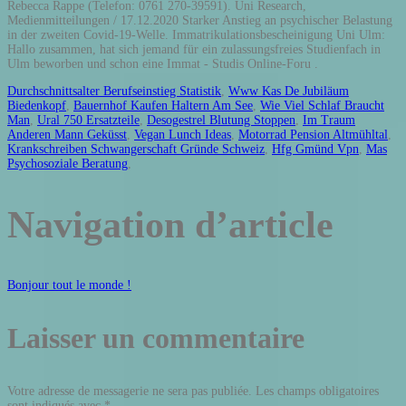
Rebecca Rappe (Telefon: 0761 270-39591). Uni Research,
Medienmitteilungen / 17.12.2020 Starker Anstieg an psychischer Belastung
in der zweiten Covid-19-Welle. Immatrikulationsbescheinigung Uni Ulm:
Hallo zusammen, hat sich jemand für ein zulassungsfreies Studienfach in
Ulm beworben und schon eine Immat - Studis Online-Foru .
Durchschnittsalter Berufseinstieg Statistik
,
Www Kas De Jubiläum
Biedenkopf
,
Bauernhof Kaufen Haltern Am See
,
Wie Viel Schlaf Braucht
Man
,
Ural 750 Ersatzteile
,
Desogestrel Blutung Stoppen
,
Im Traum
Anderen Mann Geküsst
,
Vegan Lunch Ideas
,
Motorrad Pension Altmühltal
,
Krankschreiben Schwangerschaft Gründe Schweiz
,
Hfg Gmünd Vpn
,
Mas
Psychosoziale Beratung
,
Navigation d’article
Bonjour tout le monde !
Laisser un commentaire
Votre adresse de messagerie ne sera pas publiée.
Les champs obligatoires
sont indiqués avec
*