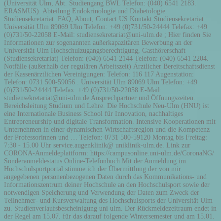
(Universität Ulm, Abt. Studiengang BWL Telefon: (040) 6541 2183.
ERASMUS). Abteilung Endokrinologie und Diabetologie.
Studiensekretariat. FAQ; About; Contact US Kontakt Studiensekretariat
Universität Ulm 89069 Ulm Telefon: +49 (0)731/50-24444 Telefax: +49
(0)731/50-22058 E-Mail: studiensekretariat@uni-ulm.de ; Hier finden Sie
Informationen zur sogenannten außerkapazitären Bewerbung an der
Universität Ulm Hochschulzugangsberechtigung, Gasthörerschaft
(Studiensekretariat) Telefon: (040) 6541 2144 Telefon: (040) 6541 2204.
Notfälle (außerhalb der regulären Arbeitszeit) Ärztlicher Bereitschaftsdienst
der Kassenärztlichen Vereinigungen: Telefon: 116 117 Augenstation:
Telefon: 0731 500-59056 . Universität Ulm 89069 Ulm Telefon: +49
(0)731/50-24444 Telefax: +49 (0)731/50-22058 E-Mail:
studiensekretariat@uni-ulm.de Ansprechpartner und Öffnungszeiten.
Bereichsleitung Studium und Lehre. Die Hochschule Neu-Ulm (HNU) ist
eine Internationale Business School für Innovation, nachhaltiges
Entrepreneurship und digitale Transformation. Intensive Kooperationen mit
Unternehmen in einer dynamischen Wirtschaftsregion und die Kompetenz
der Professorinnen und … Telefon: 0731 500-59120 Montag bis Freitag:
7:30 - 15.00 Uhr service.augenklinik@ uniklinik-ulm.de. Link zur
CORONA-Anmeldeplattform: https://campusonline.uni-ulm.de/CoronaNG/
Sonderanmeldestatus Online-Telefonbuch Mit der Anmeldung im
Hochschulsportportal stimme ich der Übermittlung der von mir
angegebenen personenbezogenen Daten durch das Kommunikations- und
Informationszentrum deiner Hochschule an den Hochschulsport sowie der
notwendigen Speicherung und Verwendung der Daten zum Zweck der
Teilnehmer- und Kursverwaltung des Hochschulsports der Universität Ulm
zu. Studienverlaufsbescheinigung uni ulm. Der Rückmeldezeitraum endet in
der Regel am 15.07. für das darauf folgende Wintersemester und am 15.01.