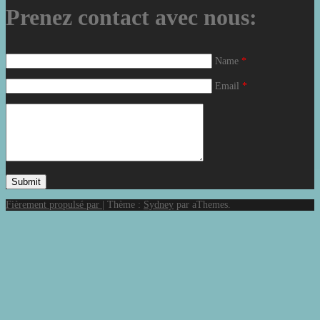
Prenez contact avec nous:
Name
*
Email
*
Fièrement propulsé par
|
Thème :
Sydney
par aThemes.