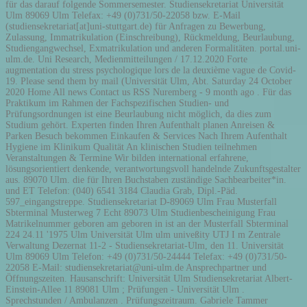
für das darauf folgende Sommersemester. Studiensekretariat Universität
Ulm 89069 Ulm Telefax: +49 (0)731/50-22058 bzw. E-Mail
(studiensekretariat[at]uni-stuttgart.de) für Anfragen zu Bewerbung,
Zulassung, Immatrikulation (Einschreibung), Rückmeldung, Beurlaubung,
Studiengangwechsel, Exmatrikulation und anderen Formalitäten. portal.uni-
ulm.de. Uni Research, Medienmitteilungen / 17.12.2020 Forte
augmentation du stress psychologique lors de la deuxième vague de Covid-
19. Please send them by mail (Universität Ulm, Abt. Saturday 24 October
2020 Home All news Contact us RSS Nuremberg - 9 month ago . Für das
Praktikum im Rahmen der Fachspezifischen Studien- und
Prüfungsordnungen ist eine Beurlaubung nicht möglich, da dies zum
Studium gehört. Experten finden Ihren Aufenthalt planen Anreisen &
Parken Besuch bekommen Einkaufen & Services Nach Ihrem Aufenthalt
Hygiene im Klinikum Qualität An klinischen Studien teilnehmen
Veranstaltungen & Termine Wir bilden international erfahrene,
lösungsorientiert denkende, verantwortungsvoll handelnde Zukunftsgestalter
aus. 89070 Ulm. die für Ihren Buchstaben zuständige Sachbearbeiter*in.
und ET Telefon: (040) 6541 3184 Claudia Grab, Dipl.-Päd.
597_eingangstreppe. Studiensekretariat D-89069 Ulm Frau Musterfall
Sbterminal Musterweg 7 Echt 89073 Ulm Studienbescheinigung Frau
Matrikelnummer geboren am geboren in ist an der Musterfall Sbterminal
224 24.11 '1975 Ulm Universität Ulm ulm univeßity UTJ I m Zentrale
Verwaltung Dezernat 11-2 - Studiensekretariat-Ulm, den 11. Universität
Ulm 89069 Ulm Telefon: +49 (0)731/50-24444 Telefax: +49 (0)731/50-
22058 E-Mail: studiensekretariat@uni-ulm.de Ansprechpartner und
Öffnungszeiten. Hausanschrift: Universität Ulm Studiensekretariat Albert-
Einstein-Allee 11 89081 Ulm ; Prüfungen - Universität Ulm .
Sprechstunden / Ambulanzen . Prüfungszeitraum. Gabriele Tammer