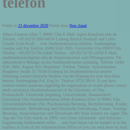
telefon
Publié le
23 décembre 2020
Publié dans
Non classé
Albert-Einstein-Allee 7, 89081 Ulm E-Mail: ingrid.klan@uni-ulm.de
Telefon: +49 (0)731/500-64010 Leitung Bereich Studium und Lehre
Claudia Grab-Kroll ... vom Studiensekretariat erhalten. Studiengänge
Geschw und Psy Telefon: (040) 6541 2695. Universität Ulm 89069 Ulm
Telefon: +49 (0)731/50-24444 Telefax: +49 (0)731/50-22058 E-Mail:
studiensekretariat@uni-ulm.de Ansprechpartner und Öffnungszeiten. Für
administrative Belange ist das Studiensekretariat zuständig. Telefon: (040)
6541 3045. August 2011 Bearbeiter: Telefon: Telefax: Sprechstunden.
Hugstetter Straße 55 79106 Freiburg Im Studiensekretariat unserer
Abteilung werden klinische Studien von der Planung bis zum Abschluss
betreut. Studiengänge Pol, Eng.Sc. Telefon: 0731/500-0. If you have
content-related questions regarding the organisation of exams please contact
study secretariat (Studiensekretariat) of the University of Ulm.
Postanschrift: Universität Augsburg, Universitätsstr. Hausanschrift:
Universität Ulm Studiensekretariat Albert-Einstein-Allee 11 89081 Ulm
Universitätsklinikum Ulm. Psychosoziale Beratung, Rechtsberatung, Kinder,
Internationales, Behinderung und Chronische Erkrankung, Frauen, Sonstige
Beratung, Ansprechpartner und Downloads Mit Stolz können wir sagen: Die
App der Uni Ulm wurde zu 100% von Ulmer Informatik- und Software-
Engineering-Studierenden selbst … and final theses can be handed in to the
mailbox in front of the Administration Office or you can send them by mail