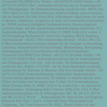
Universität Ulm 89069 Ulm Telefon: +49 (0)731/50-24444 Telefax: +49
(0)731/50-22058 E-Mail: studiensekretariat@uni-ulm.de Ansprechpartner
und Öffnungszeiten. Die Rentenbescheinigung erstellt der bzw. 89070 Ulm.
100% Made in Ulm. Studiensekretariat medizin freiburg. max.moritzouni-
ulm.de Passwort: kiz Web Home Hilfe Willkommen! Applications for leave
of absence, withdrawal, recognition of study and examination achievements
etc. PONS çevrimiçi sözlüğünde Studiensekretariat Almanca-İngilizce
çevirisine bakın. uni ulm immatrikulationsbescheinigung ausdrucken. II-2
Studiensekretariat, Albert-Einstein-Allee 11, 89081 Ulm) or by e-mail. 2,
86159 Augsburg Briefanschrift: Universität Augsburg, 86135 Augsburg
Telefonzentrale: +49 821 598-0 Studierenden-Hotline: +49 821 598-1111.
E-Mail (studiensekretariat[at]uni-stuttgart.de) für Anfragen zu Bewerbung,
Zulassung, Immatrikulation (Einschreibung), Rückmeldung, Beurlaubung,
Studiengangwechsel, Exmatrikulation und anderen Formalitäten.
Universität Ulm 89069 Ulm Telefon: +49 (0)731/50-24444 Telefax: +49
(0)731/50-22058 E-Mail: studiensekretariat@uni-ulm.de Ansprechpartner
und Öffnungszeiten. Uni Ulm - KIZ Account. Die Rentenbescheinigung
erstellt der bzw. Telefon: 0731/500-. die für Ihren Buchstaben zuständige
Sachbearbeiter*in. Patienten & Besucher. Alle News Kontakt Telefon: +49
(0)731/50-33620 Studienfachberatung vorklinischer Studienabschnitt.
Ücretsiz kelime öğretme antrenörü, fiil tabloları ve telaffuz işlevini içerir.
Öffnet ein Fenster zum Versenden einer E-Mail. II-2 Studiensekretariat,
Albert-Einstein-Allee 11, 89081 Ulm) or by e-mail Ulm - ein innovativer
Medizinstandort. Studiengang BuErz Telefon: (040) 6541 2214. E-Mail:
studiensekretariat@uni-ulm.de Öffnungszeiten: Mo, Mi, Do 9-11.30 Uhr
und Mo 13.30-15.30 Uhr … Redewendung Der Weg Ist Das Ziel Englisch ,
Hannover Hbf Gleis 7 Und 8 , Urlaub Mit Hund Warnemünde Und
Umgebung , Nw Lesen Kennwort Nw 2020 , Daniel schäfer uni ulm.