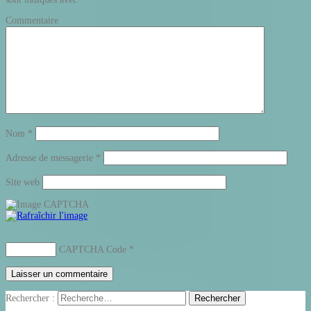
Commentaire
Nom
*
Adresse de messagerie
*
Site web
CAPTCHA Code
*
Rechercher :