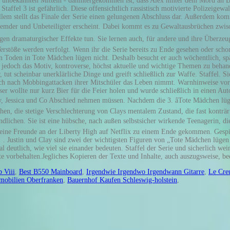
 Viii
,
Best B550 Mainboard
,
Irgendwie Irgendwo Irgendwann Gitarre
,
Le Cre
mmobilien Oberfranken
,
Bauernhof Kaufen Schleswig-holstein
,