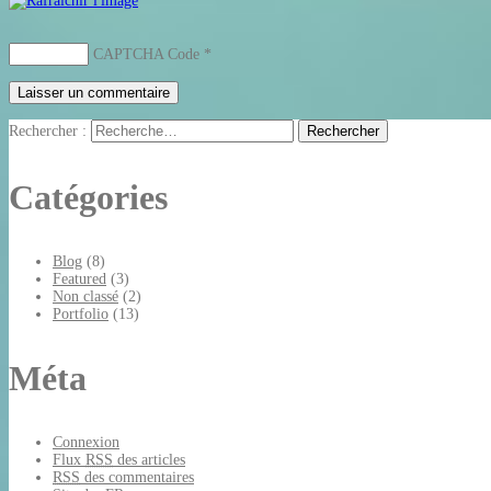
CAPTCHA Code
*
Rechercher :
Catégories
Blog
(8)
Featured
(3)
Non classé
(2)
Portfolio
(13)
Méta
Connexion
Flux
RSS
des articles
RSS
des commentaires