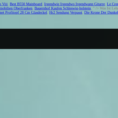
 Viii
,
Best B550 Mainboard
,
Irgendwie Irgendwo Irgendwann Gitarre
,
Le Cre
mmobilien Oberfranken
,
Bauernhof Kaufen Schleswig-holstein
, " />
Was Ist Leh
et Profitopf 28 Cm Glasdeckel
,
Hr2 Sendung Verpasst
,
Die Krone Der Dunkel