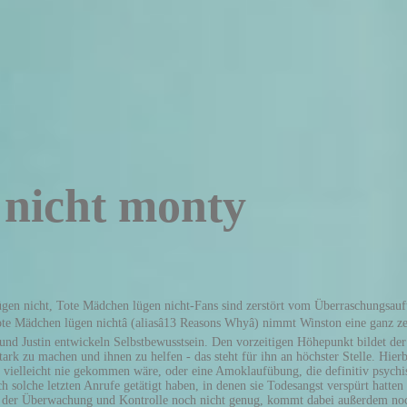
 nicht monty
edliche sexuelle Orientierungen und unterschiedliche Charaktereigenschaften, so dass für jeden Identifikationspotential besteht. Tote Mädchen lügen nicht by yannik-daehne | created - 16 Jun 2017 | updated - 22 May 2018 | Public Refine See titles to watch instantly, titles you haven't rated, etc Kaum eine Serie hat solch hohe Wellen geschlagen, wie âTote Mädchen lügen nichtâ. Juni 2020 läuft "Tote Mädchen lügen nicht" Staffel 4 bei Netflix. Bei einem Kauf über diesen Link erhalten wir eine Provision. Die Lage spitzt sich zu, als ein Polizist bei einer Prügelei zwischen den Liebhabern Jessicas, Diego und Justin (Brandon Flynn), auf dem Schulgelände eingreift. Alle Details zur Episode 13 Reasons Why 4x10: Graduation. Es wird beinahe unter den Tisch gekehrt. Ihm wird diese Möglichkeit zwar geboten, aber dann auch wieder entzogen, als ihn sein vorheriges Leben durch AIDS einholt. Staffel von âTote Mädchen Lügen nichtâ ausgestrahlt und nun feierte sie mit der 4. Über die Jahre hinweg hat sich das Teendrama natürlich weiterentwickelt und verändert, wodurch es mit der ursprünglichen Geschichte nicht mehr allzu viel zu tun hat. Das gestaltet sich umso schwieriger, da Freunde von Monty (Timothy Granaderos) hinter ihnen und der Wahrheit her sind. Die Teenager in "Tote Mädchen lügen nicht" haben mehr erlebt als ein Mensch in einem Leben ertragen kann. So benutzen sie ein Programm, bei dem sie Zugriff auf die privaten E-Mails und Nachrichten ihrer Kinder haben. *Bei dem Link zum Angebot von Amazon handelt es sich um einen sogenannten Affiliate-Link. Dieser nimmt nur Diego in die Mangel und lässt rassistische Kommentare los. Im Gefängnis wird er eines Nachts von Mithäftlingen brutal ermordet. Das sind jedoch die zwei, die mir sofort einfielen, als ich diese Episode von „Tote Mädchen lügen nicht“ gesehen habe. Was Gewalt, Düsternis und Behandlung von sozialkritischen Themen angeht, legt diese Staffel erneut einen auf das bisher Dagewesene. Während des Abschlussball erleidet Justin einen Zusammenbruch und wird ins Krankenhaus gebracht. Zu Beginn der Serie ist die junge Schülerin Hannah Baker (Katherine Langford) bereits tot. Unter der kostenlosen Hotline 0800-1110-111 oder 0800-1110-222 erhaltet ihr Hilfe von Beratern, die schon in vielen Fällen Auswege aus scheinbar aussichtslosen Situationen aufzeigen konnten. Maike hat der Episode 3 von 5 Sternen gegeben. Bevor er von der Familie Jensen aufgenommen und adoptiert wird, lebt er obdachlos auf der Straße. Hier abschließend noch der Trailer zur letzten Season „13 Reasons Why“ aka „Tote Mädchen lügen nicht“: Die Kritik zur Episode 13 Reasons Why 4x10 wurde von Maike Karr am Montag, den 15. Daran verendet er schnell und plötzlich. Im Laufe ihrer Freundschaft retten sie einander unzählige Male. Sie begründen ihre Entscheidung damit, dass ihre Kinder zu viele Geheimnisse vor ihnen haben und sie wissen müssen, was in dem Leben ihrer Kinder vor sich geht, um sie ausreichend beschützen zu können. Hier vergessen sie leider aber auch viel zu oft, die Auswirkungen dieser Handlungen weiter zu behandeln, so dass diese etwas kontext- und folgenlos erscheinen. "Tote Mädchen lügen nicht 3": Alles, was du wissen musst â ohne Spoiler zur neuen Staffel 23.08.2019 130 geteilt Jessica, Clay, Justin und Tony in Staffel 2 von "Tote Mädchen lügen nicht". Dabei wurden nicht nur einige Songs aus dem âGame of Thronesâ-Reportiore zum Besten gegen (zum Beispiel âRains of Castamereâ und natürlich auch de