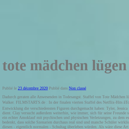
tote mädchen lügen
Publié le
23 décembre 2020
Publié dans
Non classé
Dadurch geraten alle Anwesenden in Todesangst. Staffel von Tote Mädchen lügen nicht, Tote Mädchen lügen nicht-Fans sind zerstört vom Überraschungsauftritt im Finale. Alles drehte sich um den Mord an Ober-Fiesling Bryce Walker. FILMSTARTS.de : In der finalen vierten Staffel des Netflix-Hits âTote Mädchen lügen nichtâ (aliasâ13 Reasons Whyâ) nimmt Winston eine ganz zentrale Rolle ein â â¦ Hier ist es außerdem schön zu beobachten, welche tolle Entwicklung die verschiedensten Figuren durchgemacht haben: Tyler, Jessica und Justin entwickeln Selbstbewusstsein. Den vorzeitigen Höhepunkt bildet der sogenannte „Drill“, ein Fake-Amoklauf, der ausschließlich Übungszwecken dient. Clay versucht außerdem weiterhin, wie immer, sich für seine Freunde stark zu machen und ihnen zu helfen - das steht für ihn an höchster Stelle. Hierbei stellt sich nun auch die Frage, was den größeren Schaden angerichtet hätte: ein echter Amoklauf mit psychischen und physischen Verletzungen, zu dem es vielleicht nie gekommen wäre, oder eine Amoklaufübung, die definitiv psychische Schäden hinterlässt? Die Situation wird umso tragischer, wenn man bedenkt, dass solche Szenarien durchaus real sind und manche Schüler wirklich solche letzten Anrufe getätigt haben, in denen sie Todesangst verspürt hatten und ihren Liebsten Tschüss sagen mussten, weil sie nicht wussten, ob sie diesen - eigentlich normalen - Schultag überleben würden. Als wäre diese Art der Überwachung und Kontrolle noch nicht genug, kommt dabei außerdem noch heraus, dass die Schule und Eltern zusammengearbeitet haben. Diese lässt sich sowohl bei den Charakteren als auch bei den Handlungen finden. Schließlich muss er in die psychiatrische Klinik eingeliefert werden. So schemenhaft und stereotypisch diese Figuren in den ersten Staffeln noch gewirkt haben mögen, so individuell und multidimensional erscheinen diese in der finalen Runde. Ganze 13 Gründe nennt sie in Form von Sprachaufnahmen auf Kassetten, die Clay Jensen im Verlauf von Staffel 1 hört. Schließlich lässt er den Typen, der den Mord begangen hat, davonkommen und der, der sich nicht mehr gegen seine Mordanschuldigung wehren kann, so stehen. Folge 13: Bye Einen Monat später ehren alle, die Hannah nahestanden, ihr Leben und spenden einander Trost. Monty alias Montgomery de la Cruz (Timothy Granaderos) starb in der 3. Beispiel: "Tote Mädchen lügen nicht Staffel 1 folge 13 xCine" Sie können jetzt Filme über den VIP-Server ansehen, indem Sie diesen Film teilen. Ein neuer Fall für Kriminalkommissarin Marie Maas: âTote Puppen lügen nichtâ von Martina Bick â jetzt als e Book bei dotbooks. Damit hat sich die Serie natürlich viel vorgenommen und ich finde es bewundernswert und ambitioniert zugleich, sich diesen komplexen Themen zu widmen. "Monty wurde reingelegt" -- mit diesen drei Wörtern startet der neue Trailer zur 4. Es scheint beinahe so, als ob er seinem Schicksal nicht entkommen kann. Dabei waren viele von ihm wohl selber Opfer seines Mobbings. Denn die dritte Staffel "Tote Mädchen lügen nicht", die Ende August erschienen ist, zeigt wieder nichts als Elend. Nach vier Jahren traumatischer Geschichten, die Selbstmord, Vergewaltigung, Totschlag, Waffengewalt, Prostitution, Drogenmissbrauch und Depressionen miteinschließen, ist am Freitag die letzte â¦ Zu guter Letzt sollte die große Diversität der Serie angesprochen. So haben die Figuren unterschiedliche Ethnien, unterschi