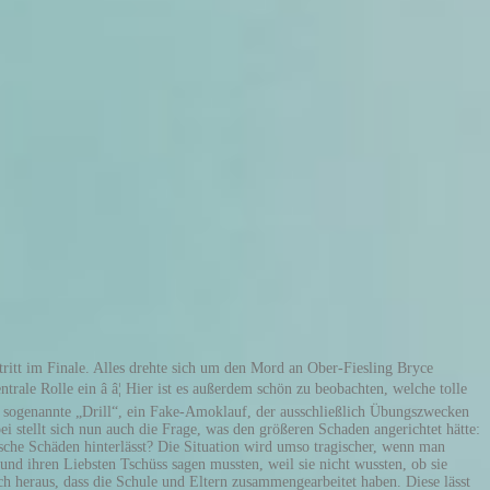
r Theme Song), sondern auch ein Drache, eine Krone und an das Intro erinnernde Formen mithilfe der sich bewegenden Musiker gestaltet. Insgesamt drei geliebte Mitmenschen hat Clay im Verlauf der Serie auf tragische Weise verloren - und zwei weitere, denen er nicht viel Sympathie entgegenbrachte. Nicht nur für die Schüler bricht danach â¦ Während ihm, im Gegensatz zu ihr, eine Gelegenheit auf ein besseres Leben geboten wurde, stand das seiner Mutter leider nicht zu. Was bleibt am Ende von Tote Mädchen lügen nicht übrig? Als kurze Anmerkung dazu sollen hier die Michael-Moore-Dokumentation „Bowling for Columbine“ und die Shooting-Episode von One Tree Hill erwähnt werden. Juni 2020 exklusiv für Serienjunkies.de verfasst. Die Drehbücher der Staffel erscheinen mir manchmal einfach zu sehr konstruiert, aber das Schauspiel der guten bis großartigen Jungdarsteller macht dieses Manko oft wieder wett. Durch sein Verhältnis zu Winston kann Monty eine ganz andere, einfühlsame Seite von sich zeigen. Die erste Staffel wurde am 31. Ich erzähle euch, worum es in der letzten Staffel geht. Auf Netflix wurde ebenfalls ein Making-of namens Tote Mädchen lügen nicht: Die Geschichte dahinter veröffentlicht, in dem auch Psychologen zu Wort koâ¦ Diego (Jan Luis Castellanos) war ein guter Freund Montys, der ebenso mit ihm im Footballteam der Liberty High spielte. Folge 13: Kassette 7, Seite A Hannah sucht Hilfe bei Mr. Porter, dem Beratungslehrer. Sie stellen die starken Seiten dieser Season dar. Leider wurde ich zu meinem Bedauern enttäuscht. «Tote Mädchen lügen nicht» geht in die Endrunde. Staffel "Tote Mädchen lügen nicht" und kündigt neues Drama für die Liberty High School an. Die kontroverse Netflix-Serie 13 Reasons Why aka Tote Mädchen lügen nicht ist nach vier Staffeln zu Ende gegangen. Doch leider werden sie hier lediglich platziert. Die ganze Schülerschaft streikt. Um diese Jugendlichen, ihre Beziehungen zueinander, ihre Clique - darum ging es nun mal stets in der Serie. Zudem behandelt die Serie, wie bereits öfters angesprochen, keine gewöhnliche, sondern außergewöhnliche soziale, schulische, jugendliche Themen wie Selbstmord(-gedanken), Depressionen, sexuelle Misshandlung, Amokläufe, rassistische Polizeigewalt und vieles mehr. 13 Reasons Why - S04 Trailer (English) HD, 13 Reasons Why - S01 Trailer (English) HD, Wer stirbt in Tote Mädchen lügen nicht? So scheinen seine Gefühle für Alex stärker als die für Winston, der wohl seine erste große Liebe war. So kommt es dazu, dass Polizisten in der Schule eingesetzt werden. Sie wundern sich lediglich, tun jedoch nichts gegen den sich immer weiter verschlechternden Zustand. Von Anfang an verdächtigen sie die Gruppe um Jess (Alisha Boe), Clay und Co hinter dem Mord, da ihre problematische Vergangenheit mit Bryce und Monty kein Geheimnis ist. Nachdem wir ein Abschlusscamping hatten, folgen als krönender Abschluss ein Abschlussball und eine Abschlussfeier, bei der feierliche Reden von Clay und Jensen (wie könnte es anders sein?) Wir werden sie zwar nicht weiter auf ihrem Lebensweg am College begleiten. Mit