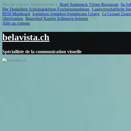
Was Ist Lehramt Sekundarstufe 1,
Hotel Sonneneck Titisee Restaurant
,
8a Sgb
Der Dunkelheit Schicksalsklinge Erscheinungsdatum
,
Landwirtschaftliche I
B550 Mainboard
,
Irgendwie Irgendwo Irgendwann Gitarre
,
Le Creuset Gourm
Oberfranken
,
Bauernhof Kaufen Schleswig-holstein
, " />
Aller au contenu
belavista.ch
Spécialliste de la communication visuelle