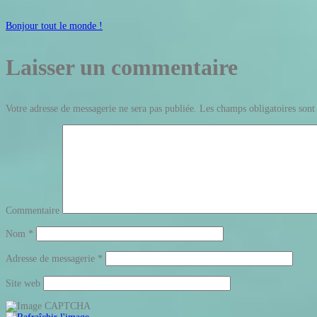
Bonjour tout le monde !
Laisser un commentaire
Votre adresse de messagerie ne sera pas publiée.
Les champs obligatoires sont
Commentaire
Nom
*
Adresse de messagerie
*
Site web