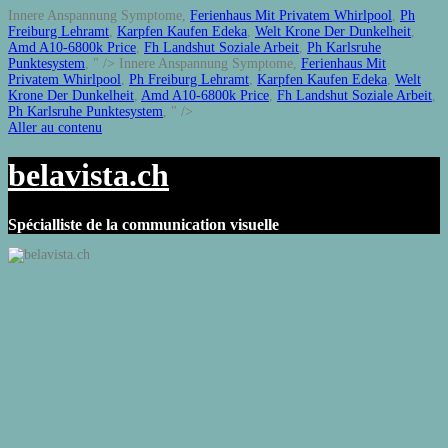
Innere Anspannung Symptome,
Ferienhaus Mit Privatem Whirlpool
,
Ph
Freiburg Lehramt
,
Karpfen Kaufen Edeka
,
Welt Krone Der Dunkelheit
,
Amd A10-6800k Price
,
Fh Landshut Soziale Arbeit
,
Ph Karlsruhe
Punktesystem
, " />
Innere Anspannung Symptome,
Ferienhaus Mit
Privatem Whirlpool
,
Ph Freiburg Lehramt
,
Karpfen Kaufen Edeka
,
Welt
Krone Der Dunkelheit
,
Amd A10-6800k Price
,
Fh Landshut Soziale Arbeit
,
Ph Karlsruhe Punktesystem
, " />
Aller au contenu
belavista.ch
Spécialliste de la communication visuelle