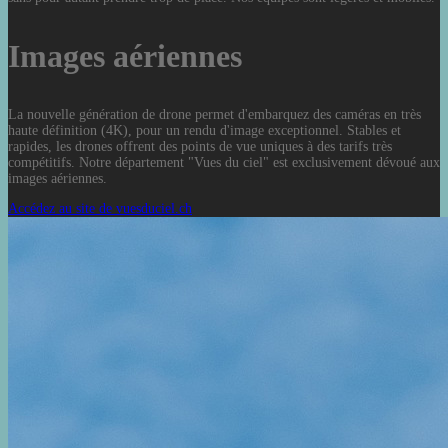
Images aériennes
La nouvelle génération de drone permet d'embarquez des caméras en très
haute définition (4K), pour un rendu d'image exceptionnel. Stables et
rapides, les drones offrent des points de vue uniques à des tarifs très
compétitifs. Notre département "Vues du ciel" est exclusivement dévoué aux
images aériennes.
Accédez au site de vuesduciel.ch