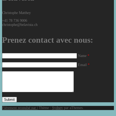
Christophe Matthey
+41 78 736 9006
christophe@belavista.ch
Prenez contact avec nous:
Name
*
Email
*
Fièrement propulsé par
|
Thème :
Sydney
par aThemes.