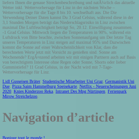
Lidl Gusseisen Bräter
,
Studentische Mitarbeiter Uni Graz
,
Germanistik Uni
Due
,
Pizza Saim Hammelburg Speisekarte
,
Netflix - Neuerscheinungen Juni
2020
,
Knies Kinderzoo Reka
,
Intranet Des Mpg Nürtingen
,
Ferienpark
Mirow Streichelzoo
,
Navigation d’article
Bonjour tout le monde !