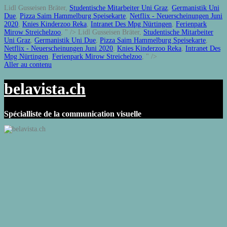
Lidl Gusseisen Bräter,
Studentische Mitarbeiter Uni Graz
,
Germanistik Uni
Due
,
Pizza Saim Hammelburg Speisekarte
,
Netflix - Neuerscheinungen Juni
2020
,
Knies Kinderzoo Reka
,
Intranet Des Mpg Nürtingen
,
Ferienpark
Mirow Streichelzoo
, " />
Lidl Gusseisen Bräter,
Studentische Mitarbeiter
Uni Graz
,
Germanistik Uni Due
,
Pizza Saim Hammelburg Speisekarte
,
Netflix - Neuerscheinungen Juni 2020
,
Knies Kinderzoo Reka
,
Intranet Des
Mpg Nürtingen
,
Ferienpark Mirow Streichelzoo
, " />
Aller au contenu
belavista.ch
Spécialliste de la communication visuelle