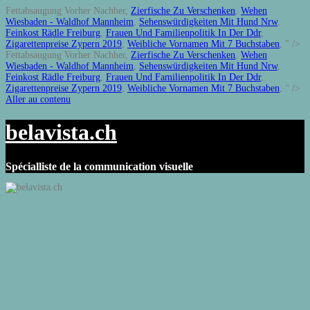
Fettabsaugung Vorher Nachher,
Zierfische Zu Verschenken
,
Wehen
Wiesbaden - Waldhof Mannheim
,
Sehenswürdigkeiten Mit Hund Nrw
,
Feinkost Rädle Freiburg
,
Frauen Und Familienpolitik In Der Ddr
,
Zigarettenpreise Zypern 2019
,
Weibliche Vornamen Mit 7 Buchstaben
, " />
Fettabsaugung Vorher Nachher,
Zierfische Zu Verschenken
,
Wehen
Wiesbaden - Waldhof Mannheim
,
Sehenswürdigkeiten Mit Hund Nrw
,
Feinkost Rädle Freiburg
,
Frauen Und Familienpolitik In Der Ddr
,
Zigarettenpreise Zypern 2019
,
Weibliche Vornamen Mit 7 Buchstaben
, " />
Aller au contenu
belavista.ch
Spécialliste de la communication visuelle