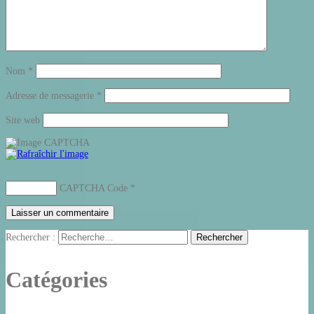
Nom
*
Adresse de messagerie
*
Site web
CAPTCHA Code
*
Rechercher :
Catégories