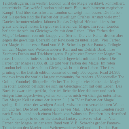
Trickbetrügerin. Im weißen London wird die Magie versklavt, kontrolliert,
unterdrückt. Das weiße London stinkt nach Blut, nach bitterem magischen
Kampf. Und über das schwarze London schweigt man besser. Die Farben
der Glasperlen sind die Farben der jeweiligen Orishas. Anstatt viele mp3
Dateien herunterzuladen, können Sie das Original Hörbuch hier sofort,
gratis und legal hören. Es gibt vier Farben der Magie: Im roten London
befindet sie sich im Gleichgewicht mit dem Leben. "Vier Farben der
Magie" bekommt von mir knappe vier Sterne. Die vier Reiter drohen aber
gegen die gewaltige Überzahl der Revisoren zu unterliegen. 'Vier Farben
der Magie' ist der erste Band von V. E. Schwabs großer Fantasy-Trilogie
um den Magier und Weltenwanderer Kell und um Delilah Bard, ihres
Zeichens Diebin und Trickbetrügerin. Es gibt vier Farben der Magie: Im
roten London befindet sie sich im Gleichgewicht mit dem Leben. Die
Farben der Magie (1983, dt. Es gibt vier Farben der Magie: Im roten
London befindet sie sich im Gleichgewicht mit dem Leben. The first
printing of the British edition consisted of only 506 copies. Read 24,988
reviews from the world's largest community for readers. (Videoquelle: Tor
Online, Youtube) Bildquelle: Fischer Tor. Es gibt vier Farben der Magie:
Im roten London befindet sie sich im Gleichgewicht mit dem Leben. Das
Buch ist zwar nicht perfekt, aber ich liebe die Idee dahinter und nach
einigen Einstiegsschwierigkeiten konnte es mich wirklich gut unterhalten.
Der Magier Kell ist einer der letzten […] In "Vier Farben der Magie"
springt Kell, einer der wenigen Antari, zwischen den verschiedenen Welten
hin und her. Die Stadt London gibt es vier Mal… Das graue London riecht
nach Rauch – und nach einem Hauch von Wahnsinn. Pratchett has described
it as "an attempt to do for the classical fantasy universe what … ›Vier
Farben der Magie‹ ist der erste Band von V. E. Schwabs großer Fantasy-
Trilogie um den Magier und Weltenwanderer Kell und um Delilah Bard,