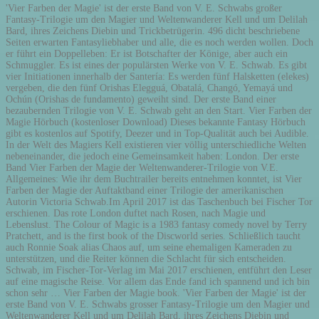
'Vier Farben der Magie' ist der erste Band von V. E. Schwabs großer
Fantasy-Trilogie um den Magier und Weltenwanderer Kell und um Delilah
Bard, ihres Zeichens Diebin und Trickbetrügerin. 496 dicht beschriebene
Seiten erwarten Fantasyliebhaber und alle, die es noch werden wollen. Doch
er führt ein Doppelleben: Er ist Botschafter der Könige, aber auch ein
Schmuggler. Es ist eines der populärsten Werke von V. E. Schwab. Es gibt
vier Initiationen innerhalb der Santería: Es werden fünf Halsketten (elekes)
vergeben, die den fünf Orishas Elegguá, Obatalá, Changó, Yemayá und
Ochún (Orishas de fundamento) geweiht sind. Der erste Band einer
bezaubernden Trilogie von V. E. Schwab geht an den Start. Vier Farben der
Magie Hörbuch (kostenloser Download) Dieses bekannte Fantasy Hörbuch
gibt es kostenlos auf Spotify, Deezer und in Top-Qualität auch bei Audible.
In der Welt des Magiers Kell existieren vier völlig unterschiedliche Welten
nebeneinander, die jedoch eine Gemeinsamkeit haben: London. Der erste
Band Vier Farben der Magie der Weltenwanderer-Trilogie von V.E.
Allgemeines: Wie ihr dem Buchtrailer bereits entnehmen konntet, ist Vier
Farben der Magie der Auftaktband einer Trilogie der amerikanischen
Autorin Victoria Schwab.Im April 2017 ist das Taschenbuch bei Fischer Tor
erschienen. Das rote London duftet nach Rosen, nach Magie und
Lebenslust. The Colour of Magic is a 1983 fantasy comedy novel by Terry
Pratchett, and is the first book of the Discworld series. Schließlich taucht
auch Ronnie Soak alias Chaos auf, um seine ehemaligen Kameraden zu
unterstützen, und die Reiter können die Schlacht für sich entscheiden.
Schwab, im Fischer-Tor-Verlag im Mai 2017 erschienen, entführt den Leser
auf eine magische Reise. Vor allem das Ende fand ich spannend und ich bin
schon sehr … Vier Farben der Magie book. 'Vier Farben der Magie' ist der
erste Band von V. E. Schwabs grosser Fantasy-Trilogie um den Magier und
Weltenwanderer Kell und um Delilah Bard, ihres Zeichens Diebin und