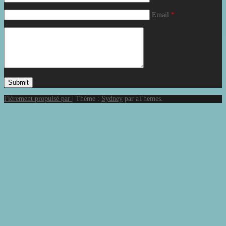
Email
*
Fièrement propulsé par
|
Thème :
Sydney
par aThemes.