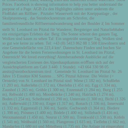
Prices. Facebook is showing information to help you better understand the
purpose of a Page. AGB Zu den Highlights zählen unter anderem die
Floßfahrt am Rifflsee , Pitztaler Wasserwelt mit der Kneippanlage , der
Skulpturenweg , das Steinbockzentrum am Schrofen, die
familienfreundliche Rifflseerundwanderung und der Boulder â¦ Im Sommer
stellt St. Leonhard im Pitztal für Wanderer, Bergsteiger und Naturliebhaber
ein einzigartiges Erlebnis dar. Berg: Die Sonne scheint den ganzen Tag,
Wolken sind kaum zu sehen Tal: Ein ungetrübt sonniger Tag, Wolken sind
so gut wie keine zu sehen. Tel: +43 (0) 5413 862 88 1.500 Einwohnern und
eine Gemeindefläche von 223,4 km². Datenschutz Finden und buchen Sie
Angebote für die besten Ferienwohnungen in St. Leonhard im Pitztal,
Österreich! We loved everything! Atemberaubende Ausblicke auf die
vergletscherten Eisriesen des Alpenhauptkamms eröﬀnen sich auf der
Aussichtsplattform am Café 3.440. 1 Stunde). +43 664 330 98 05
ansitz@steinbockzentrum.tirol . Gemeinde St. Leonhard im Pitztal Nr. 26
Jahre 15 Einsätze KM Sautens ... SPG Pitztal Adresse. Die Weiler (=
Ortsteile) von St. Leonhard im Pitztal sind: Wiese (1.182 m), Schußlehn
(1.203 m), Außerlehn (1.372 m), Oberlehn (1.451 m), Egg (1.334 m),
Zaunhof (1.265 m), Grüble (1.300 m), Enzenstall (1.284 m), Burg (1.255
m), Rehwald (1.400 m), Moosbrücke (1.240 m), Hairlach (1.274 m),
Boden (1.254 m), Scheibrand (1.290 m), Unterrain (1.300 m), Bichl (1.326
m), Außerwald (1.330 m), Enger (1.317 m), Ronach (1.336 m), Innerwald
(1.332 m), Eggenstall (1.366 m), Santle, Gschwandt (1.364 m), Biedere
(1.398 m), Piösmes (1.400 m), Bödele (1.400 m), Stillebach (1.416 m),
Weixmannstall (1.450 m), Neurur (1.500 m), Trenkwald (1.530 m), Köfels
(1.541 m), Weißwald (1.560 m), Plangeross (1.615 m), Tieflehn (1.662 m),
Mandarfen (1.680 m) und Mittelberg (1.735 m). Die Anlage ist eingerahmt