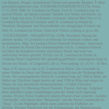
von Bäumen, Bergen, kristallkarem Wasser und gesunder Bergluft. E-Mail:
pitztal@tirolgletscher.com, TOURISMUSVERBAND PITZTAL Heute,
17.12.2020. 6481 St. Leonhard im Pitztal, Tirol St. Leonhard liegt im
inneren Pitztal, auf dessen schmaler Talsohle sich Weiler und Dörfer auf
einer Länge von etwa 25 Kilometer verstreuen. Imprint Must Sees in St.
Leonhard im Pitztal Im Sommer stellt St. Leonhard im Pitztal für
Wanderer, Bergsteiger und Naturliebhaber ein einzigartiges Erlebnis dar.
6481 St. Leonhard im Pitztal, Österreich Visitors wishing to go to âSt.
YOUR ENQUIRY INFO@PITZTAL.COM, Newsletter During the
summer season, St Leonhard is an eldorado for mountain walkers and
mountaineers. Mag. St.Leonhard Pitztal Dominik Wohlfarter. Impressum
St. Leonhard im Pitztal Das Gemeindegebiet von St. Leonhard erstreckt
sich über das komplette mittlere und hintere Pitztal und wird von
zahlreichen Weilern gebildet. 8.8 km von St. Leonhard im Pitztal zu
Camping Ötztal Längenfeld Der ganzjährig geöffnete Campingplatz liegt im
Herzen des Ötztals, in Längenfeld, auf ca. Free parking. ì¦ê¸¸ê±°ë¦¬. #3 Best
Value of 82 places to stay in St. Leonhard im Pitztal. Die Gemeinde ist
neben Sölden im Ötztal und Neustift im Stubaital eine der flächengrößten
Tirols. Der namensgebende Weiler St. Leonhard liegt auf 1360 m Höhe, die
Weiler am Talschluss liegen bereits auf rund 1700 m Höhe und sorgen im
Winter für eine beachtliche Schneesicherheit. 13 Jahre 9 Einsätze
Verteidigung U14 Mieming Pitztal Dominik Thurner. Anfrage. Aufgrund
Ihrer aktuellen Cookie Einstellungen kann der Inhalt nicht angezeigt
werden. Privacy Policy Grußworte unseres Pfarrers Paul Grünerbl. Ausfahrt
"Dorfstraße" und fahren über "Brennwald" und die Pitztal Landestraße bis
"Burg". Zu den Highlights zählen unter anderem die Floßfahrt am
Rifflsee, Pitztaler Wasserwelt mit der Kneippanlage, der Skulpturenweg,