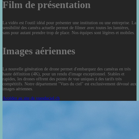
Film de présentation
La vidéo est l'outil idéal pour présenter une institution ou une entreprise. La
sensibilité des caméra actuelle permet de filmer avec toutes les lumières,
sans pour autant prendre trop de place. Nos équipes sont légères et mobiles.
Images aériennes
La nouvelle génération de drone permet d'embarquez des caméras en très
haute définition (4K), pour un rendu d'image exceptionnel. Stables et
rapides, les drones offrent des points de vue uniques à des tarifs très
compétitifs. Notre département "Vues du ciel" est exclusivement dévoué aux
images aériennes.
Accédez au site de vuesduciel.ch