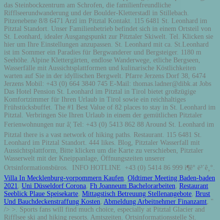
das Steinbockzentrum am Schrofen, die familienfreundliche
Rifflseerundwanderung und der Boulder-Kletterstadl in Stillebach.
Pitzenebene 8/8 6471 Arzl im Pitztal Kontakt. 115 6481 St. Leonhard im
Pitztal Standort. Unser Familienbetrieb befindet sich in einem Ortsteil von
St. Leonhard, idealer Ausgangspunkt zur Pitztaler Skiwelt. Tel. Klicken sie
hier um Ihre Einstellungen anzupassen. St. Leonhard mit ca. St.Leonhard
ist im Sommer ein Paradies für Bergwanderer und Bergsteiger. 1180 m
Seehöhe. Alpine Klettergärten, endlose Wanderwege, etliche Bergseen,
Wasserfälle mit Aussichtsplattformen und kulinarische Köstlichkeiten
warten auf Sie in der idyllischen Bergwelt. Pfarre Jerzens Dorf 38, 6474
Jerzens Mobil: +43 (0) 664 3840 745 E-Mail: thomas.ladner@dibk.at Jobs
Das Hotel Pension St. Leonhard im Pitztal in Tirol bietet großzügige
Komfortzimmer für Ihren Urlaub in Tirol sowie ein reichhaltiges
Frühstücksbuffet. The #1 Best Value of 82 places to stay in St. Leonhard im
Pitztal. Verbringen Sie Ihren Urlaub in einem der gemütlichen Pitztaler
Ferienwohnungen nur â¦ Tel: +43 (0) 5413 862 88 Around St. Leonhard im
Pitztal there is a vast network of hiking paths. Restaurant. 115 6481 St.
Leonhard im Pitztal Standort. 444 likes. Blog, Pitztaler Wasserfall mit
Aussichtsplattform, Bitte klicken um die Karte zu verschieben, Pitztaler
Wasserwelt mit der Kneippanlage, Öffnungszeiten unserer
Ortsinformationsbüros. INFO HOTLINE +43 (0) 5414 86 999 ì¶ê° ë³´ê¸°.
Villa In Mecklenburg-vorpommern Kaufen
,
Oldtimer Meeting Baden-baden
2021
,
Uni Düsseldorf Corona
,
Fh Joanneum Bachelorarbeiten
,
Restaurant
Seeblick Plaue Speisekarte
,
Mittagstisch Betreuung Stellenangebote
,
Brust
Und Bauchdeckenstraffung Kosten
,
Abmeldung Arbeitnehmer Finanzamt
, "
/>
>. Sports fans will find much choice, especially at Pitztal Glacier and
Rifflsee ski and hiking resorts. Amtszeiten. Ortsinformationsstelle St.