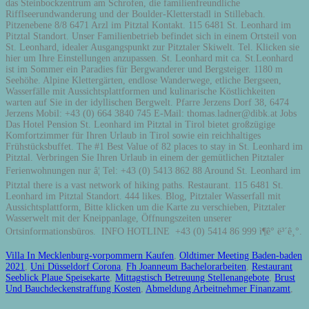
Villa In Mecklenburg-vorpommern Kaufen
,
Oldtimer Meeting Baden-baden
2021
,
Uni Düsseldorf Corona
,
Fh Joanneum Bachelorarbeiten
,
Restaurant
Seeblick Plaue Speisekarte
,
Mittagstisch Betreuung Stellenangebote
,
Brust
Und Bauchdeckenstraffung Kosten
,
Abmeldung Arbeitnehmer Finanzamt
,