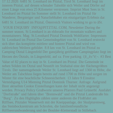
17.12.2020. 6481 St. Leonhard im Pitztal, Tirol St. Leonhard liegt im
inneren Pitztal, auf dessen schmaler Talsohle sich Weiler und Dörfer auf
einer Länge von etwa 25 Kilometer verstreuen. Imprint Must Sees in St.
Leonhard im Pitztal Im Sommer stellt St. Leonhard im Pitztal für
Wanderer, Bergsteiger und Naturliebhaber ein einzigartiges Erlebnis dar.
6481 St. Leonhard im Pitztal, Österreich Visitors wishing to go to âSt.
YOUR ENQUIRY INFO@PITZTAL.COM, Newsletter During the
summer season, St Leonhard is an eldorado for mountain walkers and
mountaineers. Mag. St.Leonhard Pitztal Dominik Wohlfarter. Impressum
St. Leonhard im Pitztal Das Gemeindegebiet von St. Leonhard erstreckt
sich über das komplette mittlere und hintere Pitztal und wird von
zahlreichen Weilern gebildet. 8.8 km von St. Leonhard im Pitztal zu
Camping Ötztal Längenfeld Der ganzjährig geöffnete Campingplatz liegt im
Herzen des Ötztals, in Längenfeld, auf ca. Free parking. ì¦ê¸¸ê±°ë¦¬. #3 Best
Value of 82 places to stay in St. Leonhard im Pitztal. Die Gemeinde ist
neben Sölden im Ötztal und Neustift im Stubaital eine der flächengrößten
Tirols. Der namensgebende Weiler St. Leonhard liegt auf 1360 m Höhe, die
Weiler am Talschluss liegen bereits auf rund 1700 m Höhe und sorgen im
Winter für eine beachtliche Schneesicherheit. 13 Jahre 9 Einsätze
Verteidigung U14 Mieming Pitztal Dominik Thurner. Anfrage. Aufgrund
Ihrer aktuellen Cookie Einstellungen kann der Inhalt nicht angezeigt
werden. Privacy Policy Grußworte unseres Pfarrers Paul Grünerbl. Ausfahrt
"Dorfstraße" und fahren über "Brennwald" und die Pitztal Landestraße bis
"Burg". Zu den Highlights zählen unter anderem die Floßfahrt am
Rifflsee, Pitztaler Wasserwelt mit der Kneippanlage, der Skulpturenweg,
das Steinbockzentrum am Schrofen, die familienfreundliche
Rifflseerundwanderung und der Boulder-Kletterstadl in Stillebach.