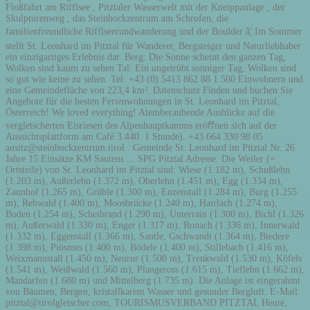
Floßfahrt am Rifflsee , Pitztaler Wasserwelt mit der Kneippanlage , der
Skulpturenweg , das Steinbockzentrum am Schrofen, die
familienfreundliche Rifflseerundwanderung und der Boulder â¦ Im Sommer
stellt St. Leonhard im Pitztal für Wanderer, Bergsteiger und Naturliebhaber
ein einzigartiges Erlebnis dar. Berg: Die Sonne scheint den ganzen Tag,
Wolken sind kaum zu sehen Tal: Ein ungetrübt sonniger Tag, Wolken sind
so gut wie keine zu sehen. Tel: +43 (0) 5413 862 88 1.500 Einwohnern und
eine Gemeindefläche von 223,4 km². Datenschutz Finden und buchen Sie
Angebote für die besten Ferienwohnungen in St. Leonhard im Pitztal,
Österreich! We loved everything! Atemberaubende Ausblicke auf die
vergletscherten Eisriesen des Alpenhauptkamms eröﬀnen sich auf der
Aussichtsplattform am Café 3.440. 1 Stunde). +43 664 330 98 05
ansitz@steinbockzentrum.tirol . Gemeinde St. Leonhard im Pitztal Nr. 26
Jahre 15 Einsätze KM Sautens ... SPG Pitztal Adresse. Die Weiler (=
Ortsteile) von St. Leonhard im Pitztal sind: Wiese (1.182 m), Schußlehn
(1.203 m), Außerlehn (1.372 m), Oberlehn (1.451 m), Egg (1.334 m),
Zaunhof (1.265 m), Grüble (1.300 m), Enzenstall (1.284 m), Burg (1.255
m), Rehwald (1.400 m), Moosbrücke (1.240 m), Hairlach (1.274 m),
Boden (1.254 m), Scheibrand (1.290 m), Unterrain (1.300 m), Bichl (1.326
m), Außerwald (1.330 m), Enger (1.317 m), Ronach (1.336 m), Innerwald
(1.332 m), Eggenstall (1.366 m), Santle, Gschwandt (1.364 m), Biedere
(1.398 m), Piösmes (1.400 m), Bödele (1.400 m), Stillebach (1.416 m),
Weixmannstall (1.450 m), Neurur (1.500 m), Trenkwald (1.530 m), Köfels
(1.541 m), Weißwald (1.560 m), Plangeross (1.615 m), Tieflehn (1.662 m),
Mandarfen (1.680 m) und Mittelberg (1.735 m). Die Anlage ist eingerahmt
von Bäumen, Bergen, kristallkarem Wasser und gesunder Bergluft. E-Mail:
pitztal@tirolgletscher.com, TOURISMUSVERBAND PITZTAL Heute,