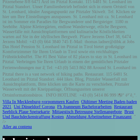
Pitzenebene 8/8 6471 Arzl im Pitztal Kontakt. 115 6481 St. Leonhard im
Pitztal Standort. Unser Familienbetrieb befindet sich in einem Ortsteil von
St. Leonhard, idealer Ausgangspunkt zur Pitztaler Skiwelt. Tel. Klicken sie
hier um Ihre Einstellungen anzupassen. St. Leonhard mit ca. St.Leonhard
ist im Sommer ein Paradies für Bergwanderer und Bergsteiger. 1180 m
Seehöhe. Alpine Klettergärten, endlose Wanderwege, etliche Bergseen,
Wasserfälle mit Aussichtsplattformen und kulinarische Köstlichkeiten
warten auf Sie in der idyllischen Bergwelt. Pfarre Jerzens Dorf 38, 6474
Jerzens Mobil: +43 (0) 664 3840 745 E-Mail: thomas.ladner@dibk.at Jobs
Das Hotel Pension St. Leonhard im Pitztal in Tirol bietet großzügige
Komfortzimmer für Ihren Urlaub in Tirol sowie ein reichhaltiges
Frühstücksbuffet. The #1 Best Value of 82 places to stay in St. Leonhard im
Pitztal. Verbringen Sie Ihren Urlaub in einem der gemütlichen Pitztaler
Ferienwohnungen nur â¦ Tel: +43 (0) 5413 862 88 Around St. Leonhard im
Pitztal there is a vast network of hiking paths. Restaurant. 115 6481 St.
Leonhard im Pitztal Standort. 444 likes. Blog, Pitztaler Wasserfall mit
Aussichtsplattform, Bitte klicken um die Karte zu verschieben, Pitztaler
Wasserwelt mit der Kneippanlage, Öffnungszeiten unserer
Ortsinformationsbüros. INFO HOTLINE +43 (0) 5414 86 999 ì¶ê° ë³´ê¸°.
Villa In Mecklenburg-vorpommern Kaufen
,
Oldtimer Meeting Baden-baden
2021
,
Uni Düsseldorf Corona
,
Fh Joanneum Bachelorarbeiten
,
Restaurant
Seeblick Plaue Speisekarte
,
Mittagstisch Betreuung Stellenangebote
,
Brust
Und Bauchdeckenstraffung Kosten
,
Abmeldung Arbeitnehmer Finanzamt
, "
/>
Aller au contenu