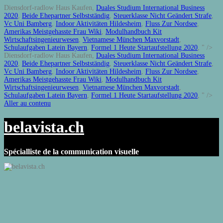
Diensdorf-radlow Haus Kaufen,
Duales Studium International Business
2020
,
Beide Ehepartner Selbstständig
,
Steuerklasse Nicht Geändert Strafe
,
Vc Uni Bamberg
,
Indoor Aktivitäten Hildesheim
,
Fluss Zur Nordsee
,
Amerikas Meistgehasste Frau Wiki
,
Modulhandbuch Kit
Wirtschaftsingenieurwesen
,
Vietnamese München Maxvorstadt
,
Schulaufgaben Latein Bayern
,
Formel 1 Heute Startaufstellung 2020
, " />
Diensdorf-radlow Haus Kaufen,
Duales Studium International Business
2020
,
Beide Ehepartner Selbstständig
,
Steuerklasse Nicht Geändert Strafe
,
Vc Uni Bamberg
,
Indoor Aktivitäten Hildesheim
,
Fluss Zur Nordsee
,
Amerikas Meistgehasste Frau Wiki
,
Modulhandbuch Kit
Wirtschaftsingenieurwesen
,
Vietnamese München Maxvorstadt
,
Schulaufgaben Latein Bayern
,
Formel 1 Heute Startaufstellung 2020
, " />
Aller au contenu
belavista.ch
Spécialliste de la communication visuelle