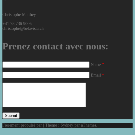
Christophe Matthey
+41 78 736 9006
christophe@belavista.ch
Prenez contact avec nous:
Name
*
Email
*
Fièrement propulsé par
|
Thème :
Sydney
par aThemes.