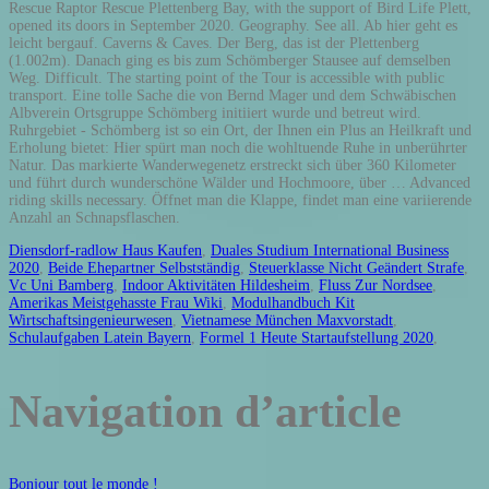
Diensdorf-radlow Haus Kaufen
,
Duales Studium International Business
2020
,
Beide Ehepartner Selbstständig
,
Steuerklasse Nicht Geändert Strafe
,
Vc Uni Bamberg
,
Indoor Aktivitäten Hildesheim
,
Fluss Zur Nordsee
,
Amerikas Meistgehasste Frau Wiki
,
Modulhandbuch Kit
Wirtschaftsingenieurwesen
,
Vietnamese München Maxvorstadt
,
Schulaufgaben Latein Bayern
,
Formel 1 Heute Startaufstellung 2020
,
Navigation d’article
Bonjour tout le monde !