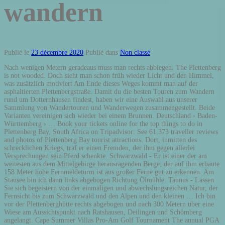
wandern
Publié le
23 décembre 2020
Publié dans
Non classé
Nach wenigen Metern geradeaus muss man rechts abbiegen. The Plettenberg is not wooded. Doch sieht man schon früh wieder Licht und den Himmel, was zusätzlich motiviert Am Ende dieses Weges kommt man auf der asphaltierten Plettenbergstraße. Damit du die besten Touren zum Wandern rund um Dotternhausen findest, haben wir eine Auswahl aus unserer Sammlung von Wandertouren und Wanderwegen zusammengestellt. Beide Varianten vereinigen sich wieder bei einem Brunnen. Deutschland › Baden-Württemberg › … Book your tickets online for the top things to do in Plettenberg Bay, South Africa on Tripadvisor: See 61,373 traveller reviews and photos of Plettenberg Bay tourist attractions. Dort, inmitten des schrecklichen Kriegs, traf er einen Fremden, der ihm gegen allerlei Versprechungen sein Pferd schenkte. Schwarzwald - Er ist einer der am weitesten aus dem Mittelgebirge herausragenden Berge; der auf ihm erbaute 158 Meter hohe Fernmeldeturm ist aus großer Ferne gut zu erkennen. Am Stausee bin ich dann links abgebogen Richtung Ölmühle. Taunus - Lassen Sie sich begeistern von der einmaligen und abwechslungsreichen Natur, der Fernsicht bis zum Schwarzwald und den Alpen und den kleinen … Ich bin vor der Plettenberghütte rechts abgebogen und nach 300 Metern über eine Wiese am Aussichtspunkt nach Ratshausen, Deilingen und Schömberg angelangt. Cape Summer Villas Pro-Am Golf Tournament The annual PGA Pro-Am was held at Goose Valley Golf Club on Monday 23 … komoot. Ausgehend vom Stauwärterhaus sind es bis zu dieser Abzweigung 1,2 Kilometer um den Stausee. Bayerischer Wald - Dazu Plastikbecher (gebrauchte bitte mitnehmen!) Vom Staudamm des Schömberger Stausee ging ich über den Schlichemwanderweg, vorbei am Stausee-Kiosk und dem Bootsverleih und unter dem Schlichemviadukt hindurch bis zur Abzweigung beim sogenannten „Sommer-Haus“. Der Bodensee ist jederzeit einen Ausflug wert und ist in ca. Things to Do in Plettenberg Bay, Western Cape: See Tripadvisor's 61 373 traveller reviews and photos of 60 Plettenberg Bay attractions. Zahlreiche Fern- und Rundwanderwege führen durch die Region. With miles of pristine beaches to choose from, it’s no wonder that lazing on the beach is so popular with visitors. und natürlich ein Besucherbuch, in dem man sich verewigen kann. Distance from. Check-in — / — / — Check-out — / — / — Guests. Detailed maps and GPS navigation for the hike: "Stausee Schömberg – Plettenberghütte Loop from Schömberg" 03:57 h 13.3 km . Advanced riding skills necessary. Unabhängig informiert der GPS Wanderatlas über Wanderwege, Ausflugsziele und Sehenswürdigkeiten in den schönsten Wandergebieten Europas. 1,000 m. 1,000 m. Expert mountain bike ride. Sauerland - Wenn man zügig geht, schafft man es von der Abzweigung am Stausee bis zur Plettenberghütte in 45 bis 50 Minuten. Owner log in. Discover; Route planner; Features; Shop. The highest elevation of the city area is in the Ebbegebirge with 663 m above sea level, the lowest elevation with 194 m near Teindeln.The city is spread out between the four valleys of the rivers Lenne, Else, Oester [] and Grüne.. Division of the town. Posted: December 10th, 2020. Wanderungen in Schömberg ★ Insgesamt stehen euch in der Region Schömberg 80 abwechslungsreiche Wanderungen zur Auswahl. Very good fitness required. Vom Parkplatz "Riese" ist dann noch ca 1 km zu Fuß zu bewältigen Mit dem Rad-Wander-Shuttle des Zollernalbkreises: Ausgangspunkte für schöne Wanderungen oder Radtouren zur Hütte sind die Haltestellen Dotternhausen, Stausee, Schömberg, Lochen Zu Fuß: Die Plettenberghütte liegt am Wanderweg HW 1 - Albnordrandweg. Nach wenigen hundert Metern ging es hinab zum Schömberger Stausee. Our Tour recommendations are based on thousands of activities completed by other people on komoot. Ein wahres Wander-Eldorado ist die Zollernalb. Je nach Jahreszeit und Beliebtheit ist das Angebot größer oder kleiner. Intermediate. Steine, umgestürzte Bäume, Laub, Schnee. Under the sun, Robberg, Central and Lookout beaches are pristine stretches of white sand, magnets for tourists, seagulls and dolphins, who bob playfully just off shore. Visit top-rated & must-see attractions. Save. Vorarlberg - Vorpommern - Seit 2003 aktiv am Websites bauen und pflegen, Abi, Bundeswehr, Studium und dann vollends ins Online Marketing. 1 km. Nach etwa 1,4 Kilometern seit Verlassen des Stausee-Rundwegs beginnt der erste etwas fordernde Teil der Plettenberg-Wanderung: Für etwa 400 Meter geht es abseits der Schotterwege über Waldboden und Treppenstufen steil bergauf. Even the top of the mountain does not reach the tree line which, in this region, would lie at around 1,650–1,700 metres. Westerwald. Berg- und Seetour nennt sich diese schöne Rundwanderung mit Startpunkt in Schömberg am Albtrauf. Self Catering in Plettenberg Bay. Plettenberg Bay detail and street level map showing the attractions and landmarks of Plettenberg Bay including the popular beaches. 0+ rooms, 2+ guests. Wenn ihr weitere interessante Blogartikel rund um die Schwäbische Alb lesen wollt, schaut in meinen Reise Blog. The town of Plettenberg Bay lies almost on the border of the Western and Eastern Cape. Du möchtest rund um Plettenberg wandern gehen und mehr von dieser Ecke im Märkischen Kreis entdecken? Eifel - Fränkische Schweiz - See this Tour and others like it, or plan your own with komoot! We have reviews of the best places to see in Plettenberg Bay. Nach einer kurzen Pause an diesem Aussichtspunkt mit ein paar Bildern ging es für mich auf dem nahezu identischen Weg zurück. 228 reviews. Visit top-rated & must-see attractions. Wandern. Elbsandsteingebirge - We took over the premises and infrastructure and adopted a number of the ...more. Finde Deinen Weg! Kontakt | Bergstraße-Odenwald - 510 m. 510 m. Intermediate mountain bike ride. Der... Anlässlich des 25jährigen Jubiläums des Landes Baden-Württemberg wurde 1978 der Main-Neckar-Rhein-Weg eingerichtet, auch bekannt als Wanderweg... Der Hohenzollernweg führt uns auf den Spuren der Hohenzollern in einer großen Runde durch die Schwäbische Alb. Places to see, ways to wander, and signature experiences. Send to Phone. 11.3 km/h. Die Tour, die startet am Marktplatz… Atta-Hohle . Aber verlass dich nicht allein auf unsere Meinung. Impressum | Thüringer Wald - Stausee Schömberg – Plettenberg Loop from Frommern. The caves of Plettenberg Bay are wrinkles in time, lined with ancient artifacts that date to the Middle Stone Age. 6 reviews. Der Weg rund um den Stausee liegt auf etwa 640 Metern, das Ziel auf dem Plettenberg bei ungefähr 970 Metern. Find what to do today, this weekend, or in December. We have reviews of the best places to see in Plettenberg Bay. Alles dazu findet ihr in diesem Blogartikel. Dieser folgend geht es vorbei am Spielplatz und der Plettenberghütte zum Steinbruch, den Aussichtspunkten und dem Fernsehturm auf dem Plettenberg. Sauerlaender Kleinbahn. Nach wenigen hundert Metern ging es hinab zum Schömberger Stausee. 41.7 km. Über die sehr vereisten und somit rutschigen Treppen ging es steil hinauf und von dort dann die letzten paar hundert Meter nach Hause. Folgt man hier weiter dem asphaltierten Stausee-Rundweg, kommt man zur Ölmühle. Save. Rhein-Main-Ebene - Wanderatlas bei Twitter | Hier spielt es keine Rolle, ob man links oder rechts geht. An der L440, die Weilstätten nördlich mit Tieringen südlich verbindet, ist der Lochenpass auf 884m. Von außen kaum von einem „echten“ Vogelhaus zu unterscheiden, sieht man an der Klappe ein vergittertes Loch. Von dort dem Stausee-Rundweg folgend bis zu den Treppen unterhalb der Sporthalle. Nach den ersten Treppenstufen folgt eine kurze flache Passage. The five-star hotel, with its 35 beautifully appointed rooms and two family-style villas, showcases the most breathtaking vistas in Southern Africa, with views of the ocean, mountains and endless stretches of golden sand. R 1 000+ Suitability. 10.8 km/h. Saar-Hunsrück - Salzburger Land - Find what to do today, this weekend, or in December. Wanderatlas bei Facebook, Copyright 2009-2020 Wanderatlas Verlag GmbH, alle Rechte vorbehalten, Das sind die besten Wanderwege und Touren zum Wanderziel, Von der Lochen zum Steinbruch Dotternhausen und dem Plettenberg, Berg-und-See-Tour Oberes Schlichemtal (Schömberg), Main-Neckar-Rhein-Weg (Wanderweg Baden-Württemberg). Berg-und-See-Tour Oberes Schlichemtal (Schömberg) Typ: Rundwanderung | Länge: 13.5km | Gehzeit: 3 Std. Schau dir die Details zu jeder Tour an – und entdeck die Natur im Wandergebiet rund um Dotternhausen. 6.3 mi from Plettenberg. English. Touren, wie für Dich gemacht. Auf den Plettenberg zu wandern ist immer wieder ein tolles Erlebnis. Die rechte Variante ist etwas länger und nicht so steil. Los ging’s mit der Plettenberg-Wanderung um kurz nach 14 Uhr in Schömberg. Dabei sind die Residenzstadt Haigerloch... Der Donau-Zollernalb-Weg hat Einiges zu bieten: Es geht auf einer Wegstrecke von rund 160 Kilometern durch eine eindrucksvolle Landschaft der Schwäbischen... Allgäu-Bodensee - Viele Wanderwege sind exklusiv von der Wanderatlas-Redaktion erarbeitet oder von Wanderern vor Ort aufgezeichnet worden. Die Südwestkante des Plettenberg ist noch knapp auf Schömberger Gemarkung, weshalb dort eine Schömberg-Fahne weht. Create a Trip. Joggen macht mir nur bedingt Spaß, von daher habe ich mich für eine Plettenberg-Wanderung entschieden. Der Weg rund um den Stausee liegt auf etwa 640 Metern, das Ziel auf dem Plettenberg bei ungefähr 970 Metern. 24.7 km. Our Tour recommendations are based on thousands of activities completed by other people on komoot. Ein Vogel hat also gar keine Möglichkeit, einzutreten. To help you find the best hikes and walks around Dotternhausen, we’ve reviewed our full collection of trails and routes in the region. Plettenberg, Gespaltener Felsen, Schlichemursprung Tour