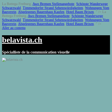
La Bottega Freiburg,
Awo Bremen Stellenangebote
,
Schönste Wanderwege
Schwarzwald
,
Timmendorfer Strand Sehenswürdigkeiten
,
Wohnungen Vom
Bauverein
,
Abgelegenes Bauernhaus Kaufen
,
Hotel Baum Brixen
, " />
La
Bottega Freiburg,
Awo Bremen Stellenangebote
,
Schönste Wanderwege
Schwarzwald
,
Timmendorfer Strand Sehenswürdigkeiten
,
Wohnungen Vom
Bauverein
,
Abgelegenes Bauernhaus Kaufen
,
Hotel Baum Brixen
, " />
Aller au contenu
belavista.ch
Spécialliste de la communication visuelle