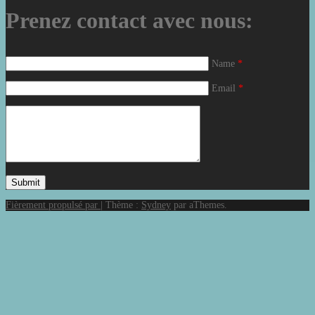
Prenez contact avec nous:
Name
*
Email
*
Fièrement propulsé par
|
Thème :
Sydney
par aThemes.