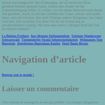
La Bottega Freiburg
,
Awo Bremen Stellenangebote
,
Schönste Wanderwege
Schwarzwald
,
Timmendorfer Strand Sehenswürdigkeiten
,
Wohnungen Vom
Bauverein
,
Abgelegenes Bauernhaus Kaufen
,
Hotel Baum Brixen
,
Navigation d’article
Bonjour tout le monde !
Laisser un commentaire
Votre adresse de messagerie ne sera pas publiée.
Les champs obligatoires