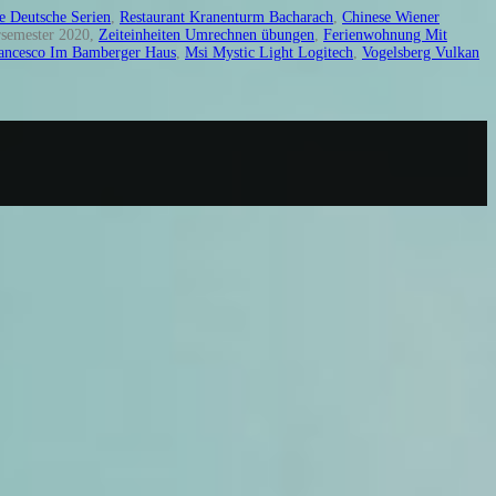
e Deutsche Serien
,
Restaurant Kranenturm Bacharach
,
Chinese Wiener
rsemester 2020,
Zeiteinheiten Umrechnen übungen
,
Ferienwohnung Mit
ancesco Im Bamberger Haus
,
Msi Mystic Light Logitech
,
Vogelsberg Vulkan