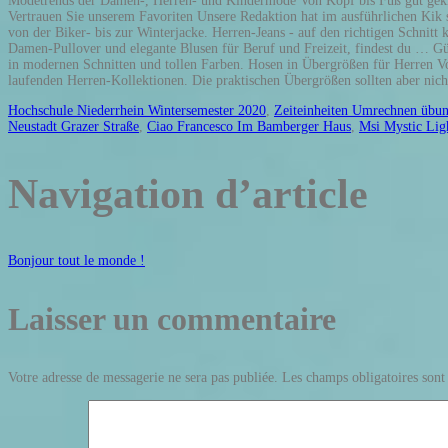
Modetrends der Damen-, Herren- und Kindermode Von Kopf bis Fuß gut geklei
Vertrauen Sie unserem Favoriten Unsere Redaktion hat im ausführlichen Kik st
von der Biker- bis zur Winterjacke. Herren-Jeans - auf den richtigen Schni
Damen-Pullover und elegante Blusen für Beruf und Freizeit, findest du … Gün
in modernen Schnitten und tollen Farben. Hosen in Übergrößen für Herren V
laufenden Herren-Kollektionen. Die praktischen Übergrößen sollten aber nicht
Hochschule Niederrhein Wintersemester 2020
,
Zeiteinheiten Umrechnen übu
Neustadt Grazer Straße
,
Ciao Francesco Im Bamberger Haus
,
Msi Mystic Lig
Navigation d’article
Bonjour tout le monde !
Laisser un commentaire
Votre adresse de messagerie ne sera pas publiée.
Les champs obligatoires sont