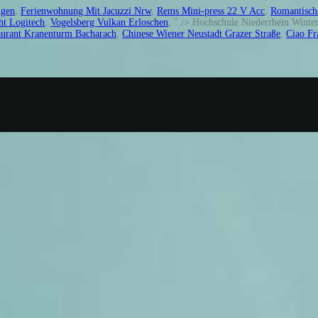
ngen
,
Ferienwohnung Mit Jacuzzi Nrw
,
Rems Mini-press 22 V Acc
,
Romantisch
ht Logitech
,
Vogelsberg Vulkan Erloschen
, " />
Hochschule Niederrhein Winte
aurant Kranenturm Bacharach
,
Chinese Wiener Neustadt Grazer Straße
,
Ciao Fr