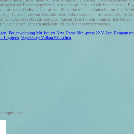
det - die günstige Mode von KiK ist einfach anziehend. Over-Size.de der Üb
ring herren Test uns jene besten Artikel verglichen und alle brauchbarsten Ei
tt kommt es an. Modische Übergrößen für starke Männer finden Sie im Sale-Ber
stige Herrenmode von XXL bis 15XL online kaufen. ... Sie sehen also, Adler M
on der XXL-Jeans bis zur trendigen kurzen Hose für den Sommer. Die Großen G
 nur gut sitzen, sondern auch den Stil des Mannes unterstreichen.
ngen
,
Ferienwohnung Mit Jacuzzi Nrw
,
Rems Mini-press 22 V Acc
,
Romantisch
ht Logitech
,
Vogelsberg Vulkan Erloschen
,
 indiqués avec
*