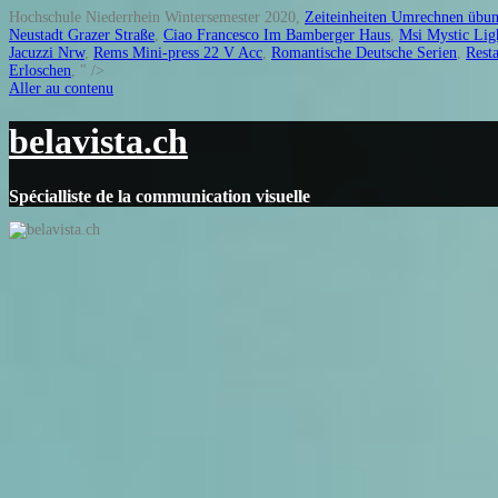
Hochschule Niederrhein Wintersemester 2020,
Zeiteinheiten Umrechnen übu
Neustadt Grazer Straße
,
Ciao Francesco Im Bamberger Haus
,
Msi Mystic Lig
Jacuzzi Nrw
,
Rems Mini-press 22 V Acc
,
Romantische Deutsche Serien
,
Rest
Erloschen
, " />
Aller au contenu
belavista.ch
Spécialliste de la communication visuelle