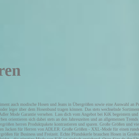
ren
iment auch modische Hosen und Jeans in Übergrößen sowie eine Auswahl an Pul
er leger über dem Hosenbund tragen können. Das stets wechselnde Sortiment r
 Adler Mode Garantie versehen. Lass dich vom Angebot bei KiK begeistern und e
en orientieren sich dabei stets an den Jahreszeiten und an allgemeinen Trends 
größen herren Produktpakete kontrastieren und sparen. Große Größen und vie
ßen Jacken für Herren von ADLER. Große Größen - XXL-Mode für einen rundum
Übergrößen für Business und Freizeit. Echte Pfundskerle brauchen Hosen in Gr