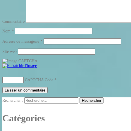
Commentaire
Nom
*
Adresse de messagerie
*
Site web
CAPTCHA Code
*
Rechercher :
Catégories