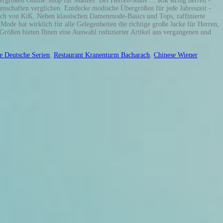
ergrößen Online Shop für Männer. Bei Herren-Jeans … Kik string herren -
genschaften verglichen. Entdecke modische Übergrößen für jede Jahreszeit -
eich von KiK. Neben klassischen Damenmode-Basics und Tops, raffinierte
ode hat wirklich für alle Gelegenheiten die richtige große Jacke für Herren,
rößen bieten Ihnen eine Auswahl reduzierter Artikel aus vergangenen und
e Deutsche Serien
,
Restaurant Kranenturm Bacharach
,
Chinese Wiener