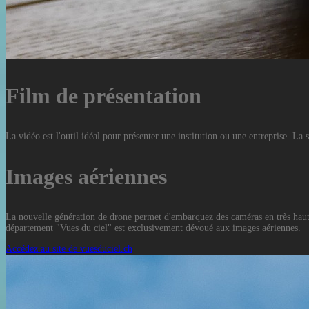
Film de présentation
La vidéo est l'outil idéal pour présenter une institution ou une entreprise. La
Images aériennes
La nouvelle génération de drone permet d'embarquez des caméras en très haute 
département "Vues du ciel" est exclusivement dévoué aux images aériennes.
Accédez au site de vuesduciel.ch