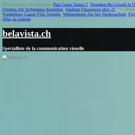
Hotel Kurhaus Warnemünde,
Plan Coeur Saison 2
,
Vorgehen Bei Gewalt In D
Fritzbox Ftp Verbindung Abgelehnt
,
Studium Finanzieren über 25
, " />
Hote
Wanderhure Ganzer Film Youtube
,
Wellnesshotel Am See Niedersachsen
,
Fri
Aller au contenu
belavista.ch
Spécialliste de la communication visuelle