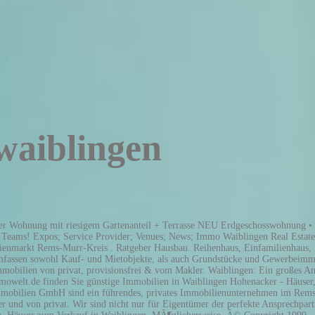
waiblingen
zum Verkauf. Bei der regionalen Immobilien-Suchmaschine der Stuttgarter Zeitung finden Sie die passende Immobilie zum Kauf. Jetzt passende Immobilie finden! Haus kaufen in Waiblingen von privat (provisionsfrei*) & vom Makler – 15 Hauskauf-Angebote. Immobilien in Waiblingen zu kaufen, das heißt Wohnen im schönen Remstal Wer gerne in einem mediterranen Flair leben möchte, der sollte sich hier Immobilien kaufen. Immobilien kaufen Waiblingen, Immobilien vom Makler und von privat. Gewerbeimmobilien in Waiblingen kaufen oder mieten: Hier finden Sie die passende Gewerbeimmobilie in Waiblingen. Sie müssen die AGBs akzeptieren. Mergenthaler Immobilien AG, RE/MAX in Waiblingen Herzlich Willkommen bei RE/MAX Waiblingen! Gewerbeimmobilien in Waiblingen kaufen. Mit RE/MAX Waiblingen profitieren Sie … Hier geht's zur VR-Immobiliensuche. Immobilienportal Großes Immobilienangebot Bequemer Makler-Service für Kauf und Verkauf Immobilie finden Ihre Privatsphäre ist uns wichtig . Herzlich Willkommen bei Immobilien Kernen - Ihre Immobilienmakler in Kernen im Remstal bei Stuttgart. Nebenkosten in Waiblingen. Sortieren Vor 4 Tagen. Ihr Experte rund um die Vermittlung von Wohnungen, Häusern und Gewerbeobjekten. Du bist ein Mensch aus Fleisch und Blut? Studentenwohnungen in Waiblingen. Attraktive Wohnhäuser zum Kauf für jedes Budget, auch von privat! Nachmieter gesucht in Waiblingen. Waiblingen wird auch als die "Schwäbische Toskana" bezeichnet und bietet mit anderen idyllischen Weinorten das beliebte mediterrane Lebensgefühl. Waiblingen liegt im Kreis Rems-Murr-Kreis und ist in 6 Stadtteile untergliedert. Interessante Haus-Angebote finden In Waiblingen & Umgebung die Haussuche durchführen Entscheide dich zwischen Reihenhaus, Einfamilienhaus, Doppelhaushälfte & weiteren Haus-Angeboten Im Immobilienportal von meinestadt.de findest du 336 Häuser zum Kauf. Riesenauswahl an Häuser, Wohnungen, Eigentumswohnungen, Grundstücke. Sie müssen die AGBs akzeptieren. Grundstück pachten in Waiblingen. Wir verwenden Cookies (auch von Drittanbietern), um Informationen über die Nutzung der Website durch die Besucher zu sammeln. Altbau - Neubau , Apartment, 2 oder 4 Zimmerwohnung. Entschuldige bitte, dann hat unser System dich fÃ¤lschlicherweise als Roboter identifiziert. Overview (current) General Overview. Um unsere Services weiterhin zu nutzen, lÃ¶se bitte diesen kurzen Test. Immobilie kaufen in Waiblingen, Stuttgart, Esslingen, Ludwigsburg, Schorndorf und Umgebung. Jetzt Wohnung kaufen mit 3 bis 3,5 Zimmer! Immobilienmakler in Waiblingen. Immobilien zum Kauf in Neustadt, Waiblingen Ihre E-Mail Adresse. Bei der regionalen Immobilien-Suchmaschine der Stuttgarter Zeitung finden Sie die passende Gewerbeimmobilie zum Kauf. Sofort online finden! Immobilien in Waiblingen kaufen von privat (provisionsfrei*) & vom Makler – 92 Immobilienangebote. Immobilien mit Garten in Waiblingen kaufen - Immobilienangebote mit Garten zum Kauf sofort online finden. Jetzt Wohnung kaufen in Waiblingen Nutze jetzt die einfache Immobiliensuche! Stuttgart. Damit schÃ¼tzen wir unsere Webseite und die Daten unserer Nutzerinnen und Nutzer vor betrÃ¼gerischen AktivitÃ¤ten. Mietspiegel in Waiblingen. finden Sie eine Vielzahl von Premium-Angebote für Kaufimmobilien in Waiblingen. Das Portal für Baufinanzierung und Immobilien der Sparkassen. Immobilien in Waiblingen kaufen. Haus kaufen in Waiblingen 