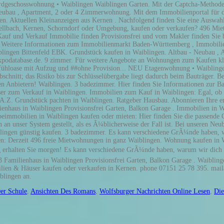
er Schule
,
Ansichten Des Romans
,
Wolfsburger Nachrichten Online Lesen
,
Die