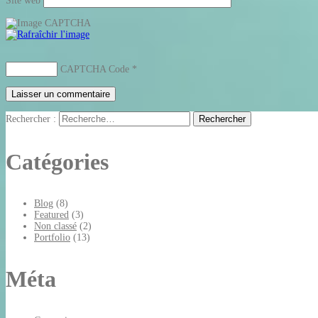
Site web
CAPTCHA Code
*
Rechercher :
Catégories
Blog
(8)
Featured
(3)
Non classé
(2)
Portfolio
(13)
Méta