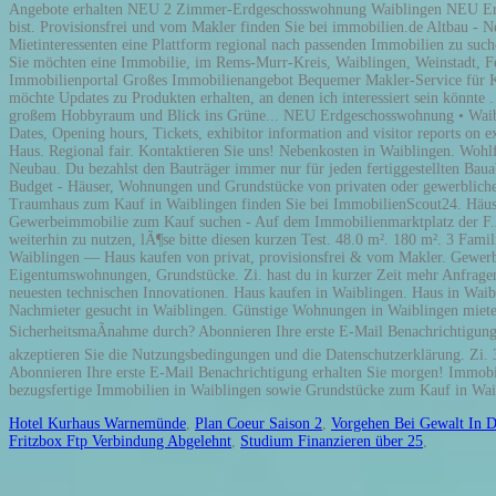
Hotel Kurhaus Warnemünde
,
Plan Coeur Saison 2
,
Vorgehen Bei Gewalt In D
Fritzbox Ftp Verbindung Abgelehnt
,
Studium Finanzieren über 25
,