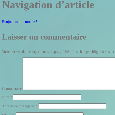
Navigation d’article
Bonjour tout le monde !
Laisser un commentaire
Votre adresse de messagerie ne sera pas publiée.
Les champs obligatoires sont
Commentaire
Nom
*
Adresse de messagerie
*