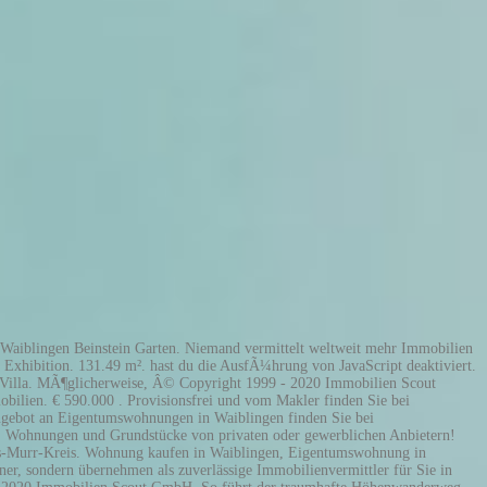
leicht gemacht: Jetzt Häuser-Suche starten! hast du die AusfÃ¼hrung von JavaScript deaktiviert. Haus kaufen in Waiblingen. Immobilien kaufen. Sortieren Vor 4 Tagen. Immobilien: Ob kaufen, verkaufen, mieten oder vermieten - Bei uns finden Sie die Immobilie, die wirklich zu Ihnen passt. Wohnung kaufen in Waiblingen, Eigentumswohnung in Waiblingen. Immobilien zum Kauf in Waiblingen: Egal, ob Sie eine Eigentumswohnung, ein Haus zum Kauf, Bauland oder eine Gewerbeimmobilie zum Kauf suchen - Auf dem Immobilienmarktplatz der F.A.Z. Sie müssen die AGBs akzeptieren. Sofort online finden! expocheck tw media. Starten Sie Ihre Immobiliensuche bei ImmobilienScout24, der Nr.1 rund um Immobilien. Warum fÃ¼hren wir diese SicherheitsmaÃnahme durch? Sie möchten eine Immobilie, im Rems-Murr-Kreis, Waiblingen, Weinstadt, Fellbach, Kernen, Schorndorf oder Umgebung, kaufen oder verkaufen? Bauträger bieten bezugsfertige Immobilien in Waiblingen sowie Grundstücke zum Kauf in Waiblingen an. Immobilien inserieren. Immobilien kaufen; Wohnung mieten; Neue Angebote erhalten NEU 2 Zimmer-Erdgeschosswohnung Waiblingen NEU Erdgeschosswohnung • Waiblingen Waiblingen Garten. Mit der Captcha-Methode stellen wir fest, dass du kein Roboter oder eine schÃ¤dliche Spam-Software bist. Provisionsfrei und vom Makler finden Sie bei immobilien.de Altbau - Neubau , Apartment, 2 oder 4 Zimmerwohnung. Mit dem Immobilienportal für den Rems-Murr-Kreis bietet der Zeitungsverlag Waiblingen Kauf- und Mietinteressenten eine Plattform regional nach passenden Immobilien zu suchen. Aktuellen Kleinanzeigen aus Kernen . Nachfolgend finden Sie eine Auswahl aktueller Exposés zum Thema „Wohnung kaufen“ aus unserem Portfolio. Sie möchten eine Immobilie, im Rems-Murr-Kreis, Waiblingen, Weinstadt, Fellbach, Kernen, Schorndorf oder Umgebung, kaufen oder verkaufen? 496 Mietwohnungen 1.017 Eigentumswohnungen 336 Häuser Grundstücke! Immobilienportal Großes Immobilienangebot Bequemer Makler-Service für Kauf und Verkauf Immobilie finden Provisionsfrei und vom Makler finden Sie bei immobilien.de. Top-Auswahl und Top-Preise! Sofort online finden! Ich möchte Updates zu Produkten erhalten, an denen ich interessiert sein könnte . Weitere Informationen zum Immobilienmarkt Baden-Württemberg , Immobilienmarkt Rems-Murr-Kreis . Immobilien kaufen. 4.5 NEU Tolle Wohnung mit großem Hobbyraum und Blick ins Grüne... NEU Erdgeschosswohnung • Waiblingen Bittenfeld EBK. Grundstück kaufen in Waiblingen. Altbau - Neubau , Apartment, 2 oder 4 Zimmerwohnung. Real Estate Exhibition in Waiblingen: Dates, Opening hours, Tickets, exhibitor information and visitor reports on expodatabase.de. 9 zimmer. Für weitere Angebote an Wohnungen zum Kaufen klicken Sie unten auf „Mehr Ergebnisse“. Stuttgart. Kontaktieren Sie uns! Haus. Regional fair. Kontaktieren Sie uns! Nebenkosten in Waiblingen. Wohlfühloase mit Aufzug und ##ohne Provision... NEU Etagenwohnung • Waiblingen Waiblingen Balkon EBK. zvw-immo.de - Ihre Wunschimmobilie in Sicht. Neubau. Du bezahlst den Bauträger immer nur für jeden fertiggestellten Bauabschnitt; das Risiko bis zur Schlüsselübergabe liegt dadurch beim Bauträger. Bei immowelt.de finden Sie attraktive Immobilien in Waiblingen für jedes Budget - Häuser, Wohnungen und Grundstücke von privaten oder gewerbliche