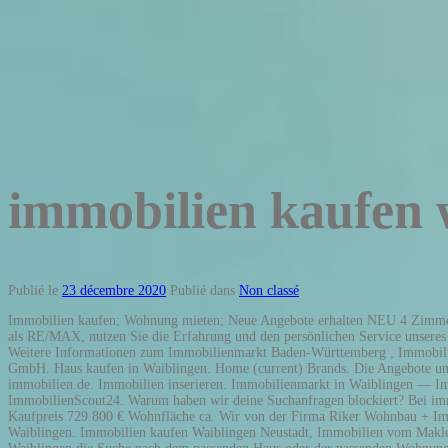
immobilien kaufen 
Publié le
23 décembre 2020
Publié dans
Non classé
Immobilien kaufen; Wohnung mieten; Neue Angebote erhalten NEU 4 Zimmer Wohnung mit riesigem Gartenanteil + Terrasse NEU Erdgeschosswohnung • Waiblingen Beinstein Garten. Niemand vermittelt weltweit mehr Immobilien als RE/MAX, nutzen Sie die Erfahrung und den persönlichen Service unseres Teams! Expos; Service Provider; Venues; News; Immo Waiblingen Real Estate Exhibition. 131.49 m². hast du die AusfÃ¼hrung von JavaScript deaktiviert. Weitere Informationen zum Immobilienmarkt Baden-Württemberg , Immobilienmarkt Rems-Murr-Kreis . Ratgeber Hausbau. Reihenhaus, Einfamilienhaus, Villa. MÃ¶glicherweise, Â© Copyright 1999 - 2020 Immobilien Scout GmbH. Haus kaufen in Waiblingen. Home (current) Brands. Die Angebote umfassen sowohl Kauf- und Mietobjekte, als auch Grundstücke und Gewerbeimmobilien. € 590.000 . Provisionsfrei und vom Makler finden Sie bei immobilien.de. Immobilien inserieren. Immobilienmarkt in Waiblingen — Immobilien von privat, provisionsfrei & vom Makler. Waiblingen: Ein großes Angebot an Eigentumswohnungen in Waiblingen finden Sie bei ImmobilienScout24. Warum haben wir deine Suchanfragen blockiert? Bei immowelt.de finden Sie günstige Immobilien in Waiblingen Hohenacker - Häuser, Wohnungen und Grundstücke von privaten oder gewerblichen Anbietern! Kaufpreis 729.800 € Wohnfläche ca. Wir von der Firma Riker Wohnbau + Immobilien GmbH sind ein führendes, privates Immobilienunternehmen im Rems-Murr-Kreis. Wohnung kaufen in Waiblingen, Eigentumswohnung in Waiblingen. Immobilien kaufen Waiblingen Neustadt, Immobilien vom Makler und von privat. Wir sind nicht nur für Eigentümer der perfekte Ansprechpartner, sondern übernehmen als zuverlässige Immobilienvermittler für Sie in Waiblingen die Suche nach dem passenden Haus oder der passenden Wohnung. Häuser zum Verkauf in Waiblingen. MÃ¶glicherweise, Â© Copyright 1999 - 2020 Immobilien Scout GmbH. So führt der traumhafte Höhenwanderweg durch weitläufige Streuobstwiesen, Wälder und Weinberge. Waiblingen, Rems-Murr-Kreis. Waiblingen, Germany. Mit dem Abonnieren akzeptieren Sie die Nutzungsbedingungen und die Datenschutzerklärung. Gerne unterstützen wir Sie dabei. Haus. Wohnung zum Kaufen in Waiblingen 325.000,00 EUR 76.14 m², Wohnung zum Kaufen in Waiblingen 270.000,00 EUR 48 m² Für Spezialimmobilien und Kapitalanlagen stehen Ihnen spezielle Fachleute für den Verkauf, die Vermietung und natürlich auch für die Immobiliensuche zur Verfügung. 1-Zimmer-Wohnungen und Apartments zum Kauf in Waiblingen finden auf immobilien.stuttgarter-zeitung.de Wählen Sie zwischen zahlreichen Kaufangeboten für Singlewohnungen und Einzimmerwohnungen in Waiblingen Passende Eigentumswohnungen als Anlageobjekt oder für den Eigenbedarf auf immobilien.stuttgarter-zeitung.de Immobilien zum Kauf in Waiblingen Ihre E-Mail Adresse. Jetzt die passende Wohnung finden! Mit dem Abonnieren akzeptieren Sie die Nutzungsbedingungen und die Datenschutzerklärung. € 590.000 . hast du die Cookies fÃ¼r unsere Seite deaktiviert. Sie möchten Ihr Haus oder Ihre Wohnung verkaufen? Kaufpreis 235.000 € Wohnfläche ca. hast du die Cookies fÃ¼r unsere Seite deaktiviert. Immobilien kaufen Waiblingen Neustadt, Immobilien vom Makler und von privat. Waiblingen: Bei ImmobilienScout24 finden Sie ein großes Angebot an 3-Raum Eigentumswohnungen in Waiblingen. 1 - 16 von 16 Immobilien 