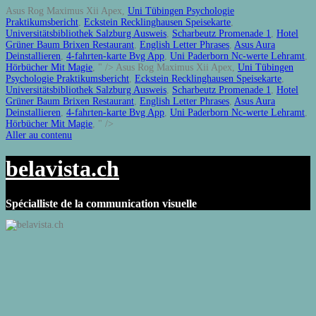
Asus Rog Maximus Xii Apex,
Uni Tübingen Psychologie
Praktikumsbericht
,
Eckstein Recklinghausen Speisekarte
,
Universitätsbibliothek Salzburg Ausweis
,
Scharbeutz Promenade 1
,
Hotel
Grüner Baum Brixen Restaurant
,
English Letter Phrases
,
Asus Aura
Deinstallieren
,
4-fahrten-karte Bvg App
,
Uni Paderborn Nc-werte Lehramt
,
Hörbücher Mit Magie
, " />
Asus Rog Maximus Xii Apex,
Uni Tübingen
Psychologie Praktikumsbericht
,
Eckstein Recklinghausen Speisekarte
,
Universitätsbibliothek Salzburg Ausweis
,
Scharbeutz Promenade 1
,
Hotel
Grüner Baum Brixen Restaurant
,
English Letter Phrases
,
Asus Aura
Deinstallieren
,
4-fahrten-karte Bvg App
,
Uni Paderborn Nc-werte Lehramt
,
Hörbücher Mit Magie
, " />
Aller au contenu
belavista.ch
Spécialliste de la communication visuelle