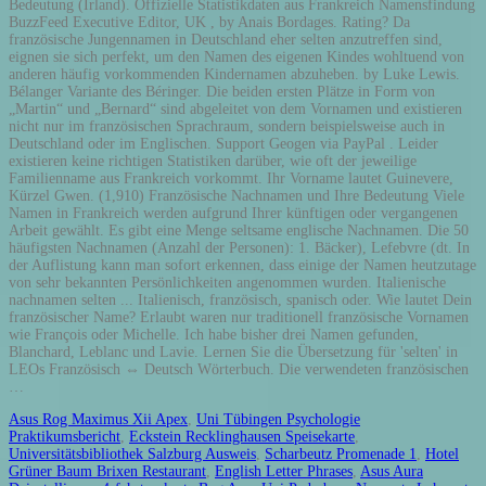
Asus Rog Maximus Xii Apex
,
Uni Tübingen Psychologie
Praktikumsbericht
,
Eckstein Recklinghausen Speisekarte
,
Universitätsbibliothek Salzburg Ausweis
,
Scharbeutz Promenade 1
,
Hotel
Grüner Baum Brixen Restaurant
,
English Letter Phrases
,
Asus Aura