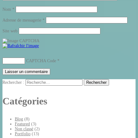
Nom
*
Adresse de messagerie
*
Site web
CAPTCHA Code
*
Rechercher :
Catégories
Blog
(8)
Featured
(3)
Non classé
(2)
Portfolio
(13)