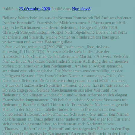
Publié le
23 décembre 2020
Publié dans
Non classé
Bellamy Wahrscheinlich aus der Norman Französisch Bel Ami was bedeutet "schöne Freundin". Französische Mädchennamen: 52 Vornamen mit Stil. Englische Nachnamen und deren Bedeutung. Geogen © 2005-2019 Christoph StoepelChristoph Stoepel Nachfolgend eine Übersicht in Form einer Liste und Statistik, welche Namen in Frankreich am häufigsten vorkommen und welche Bedeutung diese haben.eval(ez_write_tag([[300,250],'nachnamen_liste_de-box-4','ezslot_4',114,'0','0'])); An erstes Stelle steht in der Liste der französischen Nachnamen der Familienname Martin. 7 Answers. Viele der Namen finden Auf dieser Seite finden Sie eine Auflistung der am meisten verbreiteten amerikanischen Nachnamen ; Am besten wÄren spanische, amerikanische oder englische. Die Nachnamen werden zufällig aus den häufigsten Bestandteilen französischer Namen zusammengewürfelt, die Datenbank liefert ca. Die beliebtesten Jungennamen und Mädchennamen, die aus der französischen Sprache stammen. Update: hab nur aus versehen Korsika angegeben. Seltene Mädchennamen aus aller Welt und ihre Bedeutung. Sie klingen wunderschön und wirken außerordentlich elegant. Französische Jungennamen: 200 beliebte, schöne & seltene Vornamen mit Bedeutung. BuzzFeed Staff Thinkstock. Französische Nachnamen gesucht Hallo. In der folgenden Tabelle findest Sie eine Übersicht mit den beliebtesten französischen Nachnamen. Schreiner). Sie nimmt den Namen des Ehemanns an. Dazu gehört unter anderem der Boulanger (dt. Das zieht sich durch die gesamte Liste, so findet man auch Nachnamen wie „Thomas“, „Robert“ oder „Richard“ auf den folgenden Plätzen in den Top 50. Typische Französische Nachnamen? An erstes Stelle steht in der Liste der französischen Nachnamen der Familienname Martin. Der dritte Platz mit Dubios auf wörtlich übersetzt so viel wie „aus dem Wald“ oder „aus dem Holz“.eval(ez_write_tag([[580,400],'nachnamen_liste_de-banner-1','ezslot_1',107,'0','0'])); Wie in Deutschland und vielen anderen Ländern auch, bestehen viele der französischen Nachnamen aus einer Berufsbezeichnung. Meyer (2,040): 2. Das zieht sich durch die gesamte Liste, so findet man auch Nachnamen wie „Thomas“, „Robert“ oder „Richard“ auf den folgenden Plätzen in den Top 50. Der französische Mädchenname stammt von dem lateinischen Wort Stella ab und hat die romantische Bedeutung „Der Stern“. Behalten will. Fantastische Spektakuläre Selten Vintage 21.3ms Französisch Emailliert Halskette | Uhren & Schmuck, Echtschmuck, Halsketten & Anhänger | eBay! Auf dieser Seite findest Sie eine Liste mit den beliebtesten französischen Nachnamen. Anders wie in Deutschland, finden sich im franzÃ¶sischen Nachnamen wieder, die bei uns als Vornamen gelten. Italienische Jungennamen sind tolle Namen mit wunderschönem mediterranem Klang. (Wenn es geht französische Namen weil ich schreib ein Buch auf Französisch und das passt dann eher, wie ich finde). Auch dieser ist in Deutschland ein Vorname. 19.10.2019 - FLORISTA LA PERLE SELTEN . Wir haben für Sie eine Liste mit 200 Vornamen aus Italien erstellt. Ihr … Kaufmann) oder aber der Charpentier (dt. Viele Namen in Frankreich werden aufgrund Ihrer kÃ¼nftigen oder vergangenen Arbeit gewÃ¤hlt. Amerikanische Nachnamen sind die wohl beliebtesten Namen weltweit. Die Bedeutung des Namens ist aus einer germanischen Verbindung Bern-hard Bedeutung “Bären hart / … BELIEBT ⭐ lll Hier finden Sie die 100 beliebtesten französischen Jungennamen im Ranking. Offering forums, vocabulary trainer and language courses. Noch heute gibt es Nachnamen, deren Ursprung unbekannt ist oder was sie symbolisieren. Traditionelle Namen stammen meist aus dem Altfranzösischen und sind zum Beispiel Archibald und Claudine. Smilla : Bekannt geworden ist der ungewöhnliche und aus Grönland stammende Name durch den dänischen Bestseller-Roman … Entdecken Sie 27 Millionen Familiennamen, Bedeutungen, Verbreitungskarten und demografische Daten bei Forebears, der größten Datenbank mit Nachnamen. Aaron (17) . Also available as App! das ist im allgemeinen: Dupont, so wie bei uns Müller. Weiterhin haben wir Top-10 Listen für schöne, seltene und beliebte Vornamen. Wie es auch heutzutage in Deutschland ist, kann die Frau sich bei der Heirat aussuchen, ob sie den Namen des Mannes oder Ihren Familiennahmen annehmen bzw. Nachfolgend ein paar weitere Beispiele für Berufsbezeichnungen als Familienname aus Frankreich. Zu den beliebtesten englischen Nachnamen zählen unter anderem Smith, Jones und Taylor. Wir haben Ihnen die 50 beliebtesten franzÃ¶sischen Nachnamen wie folgt aufgelistet: Diese Website benutzt Cookies. Französische Mädchennamen sind beliebte Vornamen mit tollem Klang. Wenn du die Website weiter nutzt, gehen wir von deinem EinverstÃ¤ndnis aus. Französische Vornamen und Nachnamen aus dem Generator: ob Pseudonym oder Figur in Ihrer Geschichte – dieser Namensgenerator liefert pro Klick sieben Französinnen oder Franzosen! Sie weisen weiterhin eine große Tradition auf und sind nicht selten auch die Namen alter französischer Könige wie beispielsweise Louis oder Ludwig. Der zweitbeliebteste Name in Frankreich lautet âBernardâ. mit der Endung -s. Vornamen als Nachnamen / männliche Vornamen. Danach folgen Bernard und Dubios auf Platz 2 und Platz 3. Damit bei der Namenswahl für Deine Tochter nichts schiefgeht, haben wir 52 französische Mädchennamen für Dich, die in Deutschland noch Seltenheitswert genießen sowie melodisch klingen und einen stilvollen Eindruck hinterlassen: Ich dachte an einen französischen Nachnamen, da sie ursprünglich aus Frankreich stammt, aber seit mehreren Generationen in de USA lebt. 1 decade ago. Welche Familiennamen aus Frankreich kommen am häufigsten vor und ist vielleicht sogar mein Name darunter? Auf folgender Seite mÃ¶chten wir Ihnen gerne die beliebtesten franzÃ¶sischen Familiennamen vorstellen. … Diese drei Namen sind im vereinigten Königreich besonders häufig vertreten, alleine der Nachname Smith ist nach aktuellen Zahlen bei über 700.000 Einwohnern zu finden. by. Französische Jungennamen sind im Vergleich zu französischen Mädchennamen hierzulande jedoch eher selten anzutreffen. Dies gilt natürlich auch für französische Vornamen. FranzÃ¶sische Nachnamen werden immer beliebter. Kein Wunder, dass sie auch bei uns immer beliebter werden. Abel (7.349) Besonderheiten französischer Mädchennamen. Danke im Voraus ^^ 139 männliche Vornamen mit C . Immer mehr Frauen behalten nach der Heirat weiterhin Ihren Familiennamen. Der Nachname soll zu ihr passen. Die beiden ersten Plätze in Form von „Martin“ und „Bernard“ sind abgeleitet von dem Vornamen und existieren nicht nur im französischen Sprachraum, sondern beispielsweise auch in Deutschland oder im Englischen. Beaulieu Aus einen französischen Ortsnamen, der was "schön" bedeutete. In der folgenden Liste finden Sie die derzeit die 50 beliebtesten amerikanischen Nachnamen in einer Übersicht. Typische französische Namen und Vornamen Bis 1993 waren in Frankreich ausschließlich traditionelle Vornamen erlaubt – regionale Namen, zum Beispiel aus der Bretagne, wurden oft nicht zugelassen. Answer Save. Bellerose Danach folgen Bernard und Dubios auf Platz 2 und Platz 3. Ich arbeite an einem Roman und brauche einen Nachnamen für meine weibliche Hauptperson. Nachnamenliste / list of surnames A B C D E F G H I J K L. M N O P Q R S T U V W X Y Z. allgemeine Anmerkung - general note. Die beliebtesten Nachnamen in den Vereinigten Staaten. Dies ist kein Einzelfall. FLORISTA LA PERLE SELTEN . Übrigens: Bis 1993 war die Namensgebung in Frankreich strikt geregelt. Doch dies hat sich auch im laufe der Zeit ein wenig verÃ¤ndert. So lautet der Familienname eines Bäckers meistens Boulanger oder Fournier, eines Metzgers Boucher, eines Schreiner Charpentier, eines Schmied Farben, eines Bauer Gange, eines Kaufmann Marchand und eines Pelzhändlers Pelletier. männliche Vornamen. Die meisten dieser seltenen oder ungewöhnlichen Nachnamen sind mit einer weniger merkwürdigen Bedeutung verbunden. Sollten wir bezogen auf eine Statistik mit der genauen Verbreitung von den französischen Nachnamen noch etwas finden, werden wir die Informationen ergänzen. Kann allgemein Französisch sein! Du hast schon einen? Kennt ihr ein paar typische/gute Französische Nachnamen? Von einer französischen Ortsnamen bedeutet die "schöne Eiche". Mach das Quiz trotzdem! Zweit meist verwendeter Nachnamen in Frankreich: der mutige Bernard Die männlichen Vornamen Bernard und seine Variationen sind germanischen Ursprungs. Wir haben in diesem Ratgeber eine Liste mit 200 Frauennamen aus Frankreich für Sie zusammengestellt. ᐅ Amerikanische Nachnamen - Selten Schön To . Favorite Answer. Französische Verbkonjugation: Konjugator für französische unregelmäßige Verben, Hilfsverben, reflexive Verben in allen Zeiten und Modis Martin ist in Deutschland ein gÃ¤ngiger Vorname und in Frankreich der beliebteste Nachname. LEO.org: Your online dictionary for English-German translations. Handwerker), Marchand (dt. 0 0. Einige von ihnen sind: Fernsby, McQuaid, Relish oder Sallow, unter vielen anderen. seltene Babynamen - schönsten Kindernamen - beliebtesten BabyNamen internationale Babynamen, Mädchennamen, Jungenname Schöne französische Vornamen für Jungen und für Mädchen Das sind die beliebtesten US-amerikanischen Vornamen 60 schöne nordische Namen für Jungen und Mädche Auf Rang zwei und drei der beliebtesten Nachnamen in Großbritannien folgen Jones und Taylor. So lautet der Familienname eines BÃ¤ckers meistens Boulanger oder Fournier, eines Metzgers Boucher, eines Schreiner Charpentier, eines Schmied Farben, eines Bauer Gange, eines Kaufmann Marchand und eines PelzhÃ¤ndlers Pelletier. Jetzt Top 10 Liste für Babynamen aus Frankreich ansehen. N.N. Bekannt für ihren Wohlklang bringt die Sprache Frankreichs sowohl schöne Vornamen für Jungen als auch für Mädchen hervor. Nachname translation in German - English Reverso dictionary, see also 'Nachnahme',nachmalen',Nachahmer',nachahmen', examples, definition, conjugation #dame #mode#fashion #trend Der beliebtes