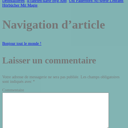
Deinstallieren
,
4-fahrten-karte Bvg App
,
Uni Paderborn Nc-werte Lehramt
,
Hörbücher Mit Magie
,
Navigation d’article
Bonjour tout le monde !
Laisser un commentaire
Votre adresse de messagerie ne sera pas publiée.
Les champs obligatoires
sont indiqués avec
*
Commentaire