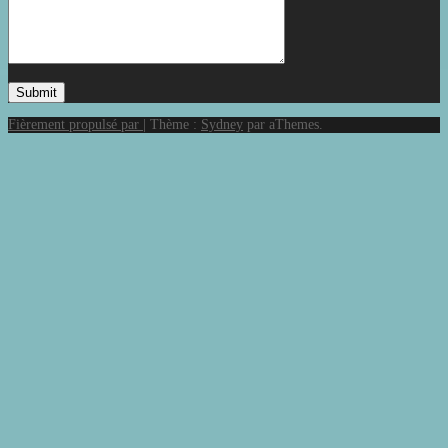
Fièrement propulsé par
|
Thème :
Sydney
par aThemes.