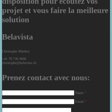
disposition pour écoutez vos
projet et vous faire la meilleure
solution
Belavista
Christophe Matthey
+41 78 736 9006
christophe@belavista.ch
Prenez contact avec nous:
Name
*
Email
*