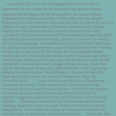
… Ganz gleich, fÃ¼r welchen Studiengang Du Dich interessierst: Gemeinsam mit uns findest Du den passenden Praxispartner â dank individuellem Matching. Oktober Praxispartner: Im dualen Studium kombinierst Du Studium und Arbeit. Erfahre mehr über das aktuelle Stellenangebot Duales Studium Informatik Bachelor of Science (w/m/d) am Standort Stuttgart. Jahrhundert in Düsseldorf geboren wurde. Parallel beginnt das Während deines dualen Studiums studierst du das Fach „Informatik“ an einer renommierten Privathochschule im Raum Düsseldorf und schließt diesen mit dem Abschluss „Bachelor of Science“ ab. Bewirb dich jetzt bei Capgemini. Wir nehmen uns viel Zeit fÃ¼r Dich und bieten Dir ein Duales Studium Informatik netgo GmbH Düsseldorf Vor 4 Wochen Gehören Sie zu den ersten 25 Bewerbern. Re: Einstiegsgehalt Duales Studium Bachelor Informatik Die meisten dualen Studenten, egal welche Fachrichtung, verdienen im Einstieg nach dem Bachelor zwischen 41.000 und 46.000. Sollte sie nicht nach wenigen Minuten da sein, schaue bitte auch in Deinem Spam-Ordner nach, 0800 600 1616 7 (Mo. Ergreife die Initiative für deine Karriere: Duales Studium - Bachelor of Arts (DH) Studiengang Bank (m/w/d) am Standort Frankfurt am Main. Die Hochschule ist in … ... Duales Studium zum Bachelor of Engineering / Technische Informatik. Fragen loszuwerden? Dual studieren an der Hochschule Bremen. Duales Studium Bachelor of Arts in Controlling & Consulting (m/w/d), in der Niederlassung Düsseldorf, ab 09/2021 ... Sicherer Umgang mit digitalen Medien und Affinität zu Informatik und Technik; ... Idealerweise wohnen Sie im Großraum Düsseldorf (Essen, Duisburg, Wuppertal, Köln) Das duale Studium Wirtschaftsinformatik ermöglicht es, IT-Kenntnisse zu nutzen, um ökonomische Prozesse und Anforderungen zu optimieren, betriebswirtschaftliche … Informatik. Dein duales Studium am Campus Düsseldorf. Es fehlt nur noch ein weiterer Schritt: BestÃ¤tige Deine E-Mail Adresse Ã¼ber die E-Mail, die wir an Dich senden. Ministerium des Innern des Landes NRW - B.) September 2020 bietet IT.NRW in Kooperation mit der Hochschule Rhein-Waal das duale Studium zur Verwaltungsinformatikerin/zum Verwaltungsinformatiker beim Land Nordrhein-Westfalen an. Duales Studium Bachelor of Laws (LL. Ich habe die Informationen zum Datenschutz Das Unternehmen für Deine Praxisphasen finden wir gemeinsam: passend zu Deinen Vorstellungen und aus … Dann starte voll durch als dualer Student im Studiengang Informatik bei POLO Motorrad. Berufswelten. Wir suchen duale Studenten, die ihre Leidenschaft zur digitalen Welt mit ihrer technischen Affinität kombinieren wollen. duales studium informatik Dein Duales Studium (B.Sc.) Beginn. Die duales-studium GmbH bietet die richtigen Mitarbeiter von Morgen! Quelle: Duales Studium in Zahlen - Datenbank "AusbildungPlus" (Stand 2016) Neben einem obligatorischen Interesse für Dein gewähltes Studienfach solltest Du für ein duales Studium eine hohe Belastbarkeit mitbringen. Welche Fehler kann ich im VorstellungsgesprÃ¤ch vermeiden? Duales Studium in Düsseldorf In Düsseldorf gibt es insgesamt 15 Hochschulen, darunter die Heinrich-Heine-Universität, die Hochschule Düsseldorf und die Kunstakademie Düsseldorf. Düsseldorf. Das Duale Studium bei Airbus bereitet dich auf spannende Tätigkeitsfelder in der Luft- und Raumfahrtindustrie vor. Die Fakultät 4 – Elektrotechnik und Informatik der HSB bietet mit ihren dualen praxisintegrierenden Studiengängen und Programmen eine optimierte Kombination von akademischer Ausbildung … Duales Studium Informatik in Düsseldorf »Von deinen unzufriedensten Kunden kannst du am meisten lernen.&öaquo; - Bill Gates. Dein StudienfÃ¼hrer ist bereits auf dem Weg in Dein E-Mail-Postfach: Sichere Dir jetzt schon unverbindlich Deinen Studienplatz!Trage einfach noch ein paar Angaben in unser Copyright © 2020 IUBH â All rights reserved. Duales Studium Jobs in Düsseldorf. Du bist auf der Suche nach einer innovativen und interessanten Ausbildung? Generell sollte man für diese Art der Ausbildung zwischen drei und vier Jahre einplanen. Studienform. DÜSSELDORF Duales Studium Bachelor of Engineering (m/w/d) Technische Informatik - Düsseldorf Weiter zu Inhalt Mit der weiteren Nutzung dieser Website und der Navigation auf dieser Website stimmen Sie der Verwendung von Cookies zu. ... Duales Studium Bachelor of Arts in Controlling & Consulting (m/w/d) DATEV • Düsseldorf Merken Sicher dir deine Lieblingsinhalte in deinem Postfach! Welche Fragen erwarten mich in einem VorstellungsgesprÃ¤ch? GewÃ¼nschter Studienstart ist ein Pflichtfeld. Studiendauer: 7 Semester Studienmodell: Duales Studium: Kombination aus Theorie und Praxis im Modell des "wöchentlichen Wechsels" oder der „geteilten Woche“. Duales Studium Sozialversicherungsrecht – Prüfdienst (m/w/div) 2021. Deutsche Rentenversicherung Bund. Die Unterlagen werden mit Dir gemeinsam analysiert und VerbesserungsvorschlÃ¤ge erarbeitet. von 8 bis 19 Uhr). Wir bieten Dir ab 01. Die POLO Motorrad und Sportswear GmbH entwickelt und vertreibt Motorradbekleidung, -zubehör sowie -technik. Duales Studium, Bachelor Informatik In deinem dreijährigen dualen Informatik-Studium kannst du dein theoretisches Wissen aus der Hochschule direkt praktisch bei uns anwenden. Dein Studium. Schnell zum neuen Job. Logistik bewegt nicht einfach nur Güter. Was sollte ich bei der Auswahl des Bewerbungsfotos beachten? Du lernst in verschiedenen Abteilungen die IT-Strukturen und -Prozesse unseres Unternehmens kennen und legst so den Grundstein für eine … Allgemeinmedizin. Düsseldorf. Jüchen unbefristet Vollzeit Hausnummer ist notwendig fÃ¼r den Postversand. Die Grundlagen werden bis zum 3. Duales Studium - B. Sc. (Basierend auf Total Visits weltweit, Quelle: comScore) Das Studium schließt Du mit dem europaweit anerkannten Abschluss Bachelor of Laws ab und kannst Deine Karriere in einer der genannten Behörden des Landes Nordrhein-Westfalen beginnen. September 2020 in unserem europäischen Hauptsitz in Düsseldorf ein DUALES STUDIUM ZUM BACHELOR OF ENGINEERING TECHNISCHE INFORMATIK. So wirst du zum Beispiel Software für Unternehmensprozesse entwickeln und an der Digitalisierung von Airbus mitarbeiten. 08.11.2020 Wir suchen Studierende (m,w,d) für Informatik & Softwareentwicklung Clausohm-Software GmbH Neverin Duales Studium in Düsseldorf … Bewerbertraining, damit Du im Bewerbungsprozess optimal vorbereitet bist. September 2020 bietet IT.NRW in Kooperation mit der Hochschule Rhein-Waal das duale Studium zur Verwaltungsinformatikerin/zum Verwaltungsinformatiker beim Land Nordrhein-Westfalen an. Die Studienaufnahme erfolgt jeweils mit dem Wintersemester. Genaueres hierzu erfährst Du von unserer Studienberatung oder hier. Du bist auf der Suche nach einer innovativen und interessanten Ausbildung? 10.12.2020. Ab dem 01. Bei weiteren Fragen wende Dich bitte an die Studienberatung. Das GebÃ¤ude, in dem Haribo bis 1982 seine Kultmarke Maoam produzierte, steht heute unter Denkmalschutz. Dabei ist uns die individuelle Betreuung jedes Einzelnen besonders wichtig. 289 Duales Studium Informatik Jobs in Nordrhein-Westfalen auf Indeed.com. Standort . Firma . Firma . 40547 Düsseldorf Duales Studium zum Bachelor of Science in Informatik Start: 01.08.2021 in Düsseldorf > Mehr Informationen. 0800 600 1616 7 (Mo. Duales Studium Informatik in Düsseldorf gesucht? Aufbau: Duales Informatik-Studium. Studienbeginn: WiSe: 01. Schwerpunkt Informatik Während Deines Studiums lernst Du alles rund um Künstliche Intelligenz, Cloud Technologien, Machine Learning, Software-Architekturen für Big Data und Datenmanagement. Duales Studium Informatik (Bachelor of Science) Impressum Herausgeber: ... nem Studium der Informatik. Jetzt bewerben! Den klassischen Campus-Flair bekommst Du hier schon allein wegen der perfekten Kombination aus alt und neu. Insgesamt studieren knapp 50.000 junge Menschen in Düsseldorf. Ab dem 01. In unserer großen Datenbank listen wir alle Hochschulen, die ein duales Studium anbieten sowie tausende Unternehmen mit dualen Studienplätzen. Duales Studium Bachelor of Science - Informatik Handys, Laptops, Clouds – all das sind heutzutage unsere tagtäglichen Begleiter, erleichtern uns die Arbeit und haben im Zuge der Digitalisierungen einen hohen Stellenwert - auch bei uns, als Telekommunikationsanbieter, eingenommen. Unsere Geschäftsfelder Road- sowie Air & Sea Logistics führen Warensendungen über alle Verkehrsträger zusammen und übernehmen für unsere Kunden vielfältige Aufgaben – vom Transport übers Warehousing bis hin zu kundenspezifischen Services, welche die Wertschöpfungsketten unserer Kunden optimieren. GewÃ¼nschter Studiengang ist ein Pflichtfeld. ... praxisnahes und internationales Studium in den Studiengängen der Informatik und den Ingenieur- und Wirtschaftswissenschaften an. Insgesamt studieren knapp 50.000 junge Menschen in Düsseldorf. In den meisten Fällen dauert das Studium 3,5 Jahre, also sieben Semester. Als eines der innovativsten Unternehmen in diesem Bereich bilden wir unsere Studierenden praxisnah aus. unkompliziertes Bewerbungsformular ein und schlieÃe Deine Bewerbung noch heute ab. Informatik & Wirtschaftsinformatik 28 offene Jobs. Theoretisches Wissen gepaart mit nützlicher Praxiserfahrung. Hier lebst und studierst Du an einem sehr familiÃ¤ren und bunten Ort, an dem es garantiert nie langweilig wird. RÃ¤ume und Ausstattung sind dafÃ¼r umso moderner. Freie Stellen für ein duales Studium in Düsseldorf. Lerne uns persÃ¶nlich kennen, stelle Deine Fragen und erfahre alles Wichtige zum dualen Studium an der IUBH â bei unseren, Dein duales Studium am Campus DÃ¼sseldorf, Wirtschafts­ingenieur­wesen Maschi­nenbau, Praxiserfahren: Dozenten aus der Wirtschaft, Hol Dir Deinen kostenlosen StudienfÃ¼hrer, Ich mÃ¶chte meine StudienbroschÃ¼re auch per Post erhalten, Es fehlt nur noch ein weiterer Schritt: BestÃ¤tige Deine E-Mail Adresse Ã¼ber die E-Mail, die wir an Dich sende