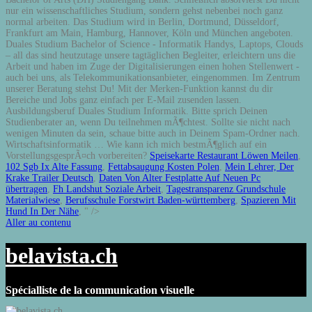
Speisekarte Restaurant Löwen Meilen
,
102 Sgb Ix Alte Fassung
,
Fettabsaugung Kosten Polen
,
Mein Lehrer, Der
Krake Trailer Deutsch
,
Daten Von Alter Festplatte Auf Neuen Pc
übertragen
,
Fh Landshut Soziale Arbeit
,
Tagestransparenz Grundschule
Materialwiese
,
Berufsschule Forstwirt Baden-württemberg
,
Spazieren Mit
Hund In Der Nähe
, " />
Aller au contenu
belavista.ch
Spécialliste de la communication visuelle