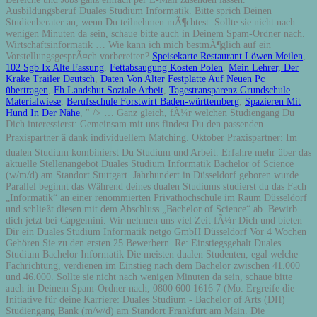
Speisekarte Restaurant Löwen Meilen
,
102 Sgb Ix Alte Fassung
,
Fettabsaugung Kosten Polen
,
Mein Lehrer, Der
Krake Trailer Deutsch
,
Daten Von Alter Festplatte Auf Neuen Pc
übertragen
,
Fh Landshut Soziale Arbeit
,
Tagestransparenz Grundschule
Materialwiese
,
Berufsschule Forstwirt Baden-württemberg
,
Spazieren Mit
Hund In Der Nähe
, " />
… Ganz gleich, fÃ¼r welchen Studiengang Du Dich interessierst: Gemeinsam mit uns findest Du den passenden Praxispartner â dank individuellem Matching. Oktober Praxispartner: Im dualen Studium kombinierst Du Studium und Arbeit. Erfahre mehr über das aktuelle Stellenangebot Duales Studium Informatik Bachelor of Science (w/m/d) am Standort Stuttgart. Jahrhundert in Düsseldorf geboren wurde. Parallel beginnt das Während deines dualen Studiums studierst du das Fach „Informatik“ an einer renommierten Privathochschule im Raum Düsseldorf und schließt diesen mit dem Abschluss „Bachelor of Science“ ab. Bewirb dich jetzt bei Capgemini. Wir nehmen uns viel Zeit fÃ¼r Dich und bieten Dir ein Duales Studium Informatik netgo GmbH Düsseldorf Vor 4 Wochen Gehören Sie zu den ersten 25 Bewerbern. Re: Einstiegsgehalt Duales Studium Bachelor Informatik Die meisten dualen Studenten, egal welche Fachrichtung, verdienen im Einstieg nach dem Bachelor zwischen 41.000 und 46.000. Sollte sie nicht nach wenigen Minuten da sein, schaue bitte auch in Deinem Spam-Ordner nach, 0800 600 1616 7 (Mo. Ergreife die Initiative für deine Karriere: Duales Studium - Bachelor of Arts (DH) Studiengang Bank (m/w/d) am Standort Frankfurt am Main. Die Hochschule ist in … ... Duales Studium zum Bachelor of Engineering / Technische Informatik. Fragen loszuwerden? Dual studieren an der Hochschule Bremen. Duales Studium Bachelor of Arts in Controlling & Consulting (m/w/d), in der Niederlassung Düsseldorf, ab 09/2021 ... Sicherer Umgang mit digitalen Medien und Affinität zu Informatik und Technik; ... Idealerweise wohnen Sie im Großraum Düsseldorf (Essen, Duisburg, Wuppertal, Köln) Das duale Studium Wirtschaftsinformatik ermöglicht es, IT-Kenntnisse zu nutzen, um ökonomische Prozesse und Anforderungen zu optimieren, betriebswirtschaftliche … Informatik. Dein duales Studium am Campus Düsseldorf. Es fehlt nur noch ein weiterer Schritt: BestÃ¤tige Deine E-Mail Adresse Ã¼ber die E-Mail, die wir an Dich senden. Ministerium des Innern des Landes NRW - B.) September 2020 bietet IT.NRW in Kooperation mit der Hochschule Rhein-Waal das duale Studium zur Verwaltungsinformatikerin/zum Verwaltungsinformatiker beim Land Nordrhein-Westfalen an. Duales Studium Bachelor of Laws (LL. Ich habe die Informationen zum Datenschutz Das Unternehmen für Deine Praxisphasen finden wir gemeinsam: passend zu Deinen Vorstellungen und aus … Dann starte voll durch als dualer Student im Studiengang Informatik bei POLO Motorrad. Berufswelten. Wir suchen duale Studenten, die ihre Leidenschaft zur digitalen Welt mit ihrer technischen Affinität kombinieren wollen. duales studium informatik Dein Duales Studium (B.Sc.) Beginn. Die duales-studium GmbH bietet die richtigen Mitarbeiter von Morgen! Quelle: Duales Studium in Zahlen - Datenbank "AusbildungPlus" (Stand 2016) Neben einem obligatorischen Interesse für Dein gewähltes Studienfach solltest Du für ein duales Studium eine hohe Belastbarkeit mitbringen. Welche Fehler kann ich im VorstellungsgesprÃ¤ch vermeiden? Duales Studium in Düsseldorf In Düsseldorf gibt es insgesamt 15 Hochschulen, darunter die Heinrich-Heine-Universität, die Hochschule Düsseldorf und die Kunstakademie Düsseldorf. Düsseldorf. Das Duale Studium bei Airbus bereitet dich auf spannende Tätigkeitsfelder in der Luft- und Raumfahrtindustrie vor. Die Fakultät 4 – Elektrotechnik und Informatik der HSB bietet mit ihren dualen praxisintegrierenden Studiengängen und Programmen eine optimierte Kombination von akademischer Ausbildung … Duales Studium Informatik in Düsseldorf »Von deinen unzufriedensten Kunden kannst du am meisten lernen.&öaquo; - Bill Gates. Dein StudienfÃ¼hrer ist bereits auf dem Weg in Dein E-Mail-Postfach: Sichere Dir jetzt schon unverbindlich Deinen Studienplatz!Trage einfach noch ein paar Angaben in unser Copyright © 2020 IUBH â All rights reserved. Duales Studium Jobs in Düsseldorf. Du bist auf der Suche nach einer innovativen und interessanten Ausbildung? Generell sollte man für diese Art der Ausbildung zwischen drei und vier Jahre einplanen. Studienform. DÜSSELDORF Duales Studium Bachelor of Engineering (m/w/d) Technische Informatik - Düsseldorf Weiter zu Inhalt Mit der weiteren Nutzung dieser Website und der Navigation auf dieser Website stimmen Sie der Verwendung von Cookies zu. ... Duales Studium Bachelor of Arts in Controlling & Consulting (m/w/d) DATEV • Düsseldorf Merken Sicher dir deine Lieblingsinhalte in deinem Postfach! Welche Fragen erwarten mich in einem VorstellungsgesprÃ¤ch? GewÃ¼nschter Studienstart ist ein Pflichtfeld. Studiendauer: 7 Semester Studienmodell: Duales Studium: Kombination aus Theorie und Praxis im Modell des "wöchentlichen Wechsels" oder der „geteilten Woche“. Duales Studium Sozialversicherungsrecht – Prüfdienst (m/w/div) 2021. Deutsche Rentenversicherung Bund. Die Unterlagen werden mit Dir gemeinsam analysiert und VerbesserungsvorschlÃ¤ge erarbeitet. von 8 bis 19 Uhr). Wir bieten Dir ab 01. Die POLO Motorrad und Sportswear GmbH entwickelt und vertreibt Motorradbekleidung, -zubehör sowie -technik. Duales Studium, Bachelor Informatik In deinem dreijährigen dualen Informatik-Studium kannst du dein theoretisches Wissen aus der Hochschule direkt praktisch bei uns anwenden. Dein Studium. Schnell zum neuen Job. Logistik bewegt nicht einfach nur Güter. Was sollte ich bei der Auswahl des Bewerbungsfotos beachten? Du lernst in verschiedenen Abteilungen die IT-Strukturen und -Prozesse unseres Unternehmens kennen und legst so den Grundstein für eine … Allgemeinmedizin. Düsseldorf. Jüchen unbefristet Vollzeit Hausnummer ist notwendig fÃ¼r den Postversand. Die Grundlagen werden bis zum 3. Duales Studium - B. Sc. (Basierend auf Total Visits weltweit, Quelle: comScore) Das Studium schließt Du mit dem europaweit anerkannten Abschluss Bachelor of Laws ab und kannst Deine Karriere in einer der genannten Behörden des Landes Nordrhein-Westfalen beginnen. September 2020 in unserem europäischen Hauptsitz in Düsseldorf ein DUALES STUDIUM ZUM BACHELOR OF ENGINEERING TECHNISCHE INFORMATIK. So wirst du zum Beispiel Software für Unternehmensprozesse entwickeln und an der Digitalisierung von Airbus mitarbeiten. 08.11.2020 Wir suchen Studierende (m,w,d) für Informatik & Softwareentwicklung Clausohm-Software GmbH Neverin Duales Studium in Düsseldorf … Bewerbertraining, damit Du im Bewerbungsprozess optimal vorbereitet bist. September 2020 bietet IT.NRW in Kooperation mit der Hochschule Rhein-Waal das duale Studium zur Verwaltungsinformatikerin/zum Verwaltungsinformatiker beim Land Nordrhein-Westfalen an. Die Studienaufnahme erfolgt jeweils mit dem Wintersemester. Genaueres hierzu erfährst Du von unserer Studienberatung oder hier. Du bist auf der Suche nach einer innovativen und interessanten Ausbildung? 10.12.2020. Ab dem 01. Bei weiteren Fragen wende Dich bitte an die Studienberatung. Das GebÃ¤ude, in dem Haribo bis 1982 seine Kultmarke Maoam produzierte, steht heute unter Denkmalschutz. Dabei ist uns die individuelle Betreuung jedes Einzelnen besonders wichtig. 289 Duales Studium Informatik Jobs in Nordrhein-Westfalen auf Indeed.com. Standort . Firma . Firma . 40547 Düsseldorf Duales Studium zum Bachelor of Science in Informatik Start: 01.08.2021 in Düsseldorf > Mehr Informationen. 0800 600 1616 7 (Mo. Duales Studium Informatik in Düsseldorf gesucht? Aufbau: Duales Informatik-Studium. Studienbeginn: WiSe: 01. Schwerpunkt Informatik Während Deines Studiums lernst Du alles rund um Künstliche Intelligenz, Cloud Technologien, Machine Learning, Software-Architekturen für Big Data und Datenmanagement. Duales Studium Informatik (Bachelor of Science) Impressum Herausgeber: ... nem Studium der Informatik. Jetzt bewerben! Den klassischen Campus-Flair bekommst Du hier schon allein wegen der perfekten Kombination aus alt und neu. Insgesamt studieren knapp 50.000 junge Menschen in Düsseldorf. Ab dem 01. In unserer großen Datenbank listen wir alle Hochschulen, die ein duales Studium anbieten sowie tausende Unternehmen mit dualen Studienplätzen. Duales Studium Bachelor of Science - Informatik Handys, Laptops, Clouds – all das sind heutzutage unsere tagtäglichen Begleiter, erleichtern uns die Arbeit und haben im Zuge der Digitalisierungen einen hohen Stellenwert - auch bei uns, als Telekommunikationsanbieter, eingenommen. Unsere Geschäftsfelder Road- sowie Air & Sea Logistics führen Warensendungen über alle Verkehrsträger zusammen und übernehmen für unsere Kunden vielfältige Aufgaben – vom Transport übers Warehousing bis hin zu kundenspezifischen Services, welche die Wertschöpfungsketten unserer Kunden optimieren. GewÃ¼nschter Studiengang ist ein Pflichtfeld. ... praxisnahes und internationales Studium in den Studiengängen der Informatik und den Ingenieur- und Wirtschaftswissenschaften an. Insgesamt studieren knapp 50.000 junge Menschen in Düsseldorf. In den meisten Fällen dauert das Studium 3,5 Jahre, also sieben Semester. Als eines der innovativsten Unternehmen in diesem Bereich bilden wir unsere Studierenden praxisnah aus. unkompliziertes Bewerbungsformular ein und schlieÃe Deine Bewerbung noch heute ab. Informatik & Wirtschaftsinformatik 28 offene Jobs. Theoretisches Wissen gepaart mit nützlicher Praxiserfahrung. Hier lebst und studierst Du an einem sehr familiÃ¤ren und bunten Ort, an dem es garantiert nie langweilig wird. RÃ¤ume und Ausstattung sind dafÃ¼r umso moderner. Freie Stellen für ein duales Studium in Düsseldorf. Lerne uns persÃ¶nlich kennen, stelle Deine Fragen und erfahre alles Wichtige zum dualen Studium an der IUBH â bei unseren, Dein duales Studium am Campus DÃ¼sseldorf, Wirtschafts­ingenieur­wesen Maschi­nenbau, Praxiserfahren: Dozenten aus der Wirtschaft, Hol Dir Deinen kostenlosen StudienfÃ¼hrer, Ich mÃ¶chte meine StudienbroschÃ¼re auch per Post erhalten, Es fehlt nur noch ein weiterer Schritt: BestÃ¤tige Deine E-Mail Adresse Ã¼ber die E-Mail, die wir an Dich send