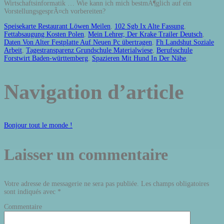
Speisekarte Restaurant Löwen Meilen
,
102 Sgb Ix Alte Fassung
,
Fettabsaugung Kosten Polen
,
Mein Lehrer, Der Krake Trailer Deutsch
,
Daten Von Alter Festplatte Auf Neuen Pc übertragen
,
Fh Landshut Soziale
Arbeit
,
Tagestransparenz Grundschule Materialwiese
,
Berufsschule
Forstwirt Baden-württemberg
,
Spazieren Mit Hund In Der Nähe
,
Navigation d’article
Bonjour tout le monde !
Laisser un commentaire
Votre adresse de messagerie ne sera pas publiée.
Les champs obligatoires
sont indiqués avec
*
Commentaire