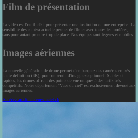
Film de présentation
La vidéo est l'outil idéal pour présenter une institution ou une entreprise. La
sensibilité des caméra actuelle permet de filmer avec toutes les lumières,
sans pour autant prendre trop de place. Nos équipes sont légères et mobiles.
Images aériennes
La nouvelle génération de drone permet d'embarquez des caméras en très
haute définition (4K), pour un rendu d'image exceptionnel. Stables et
rapides, les drones offrent des points de vue uniques à des tarifs très
compétitifs. Notre département "Vues du ciel" est exclusivement dévoué aux
images aériennes.
Accédez au site de vuesduciel.ch