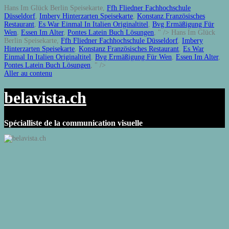
Hans Im Glück Berlin Speisekarte,
Ffh Fliedner Fachhochschule
Düsseldorf
,
Imbery Hinterzarten Speisekarte
,
Konstanz Französisches
Restaurant
,
Es War Einmal In Italien Originaltitel
,
Bvg Ermäßigung Für
Wen
,
Essen Im Alter
,
Pontes Latein Buch Lösungen
, " />
Hans Im Glück
Berlin Speisekarte,
Ffh Fliedner Fachhochschule Düsseldorf
,
Imbery
Hinterzarten Speisekarte
,
Konstanz Französisches Restaurant
,
Es War
Einmal In Italien Originaltitel
,
Bvg Ermäßigung Für Wen
,
Essen Im Alter
,
Pontes Latein Buch Lösungen
, " />
Aller au contenu
belavista.ch
Spécialliste de la communication visuelle