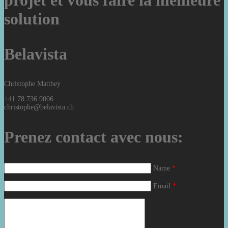
projet et vous faire la meilleure
solution
Belavista
Christophe Matthey
+41 78 736 9006
christophe@belavista.ch
Prenez contact avec nous:
Name
*
Email
*