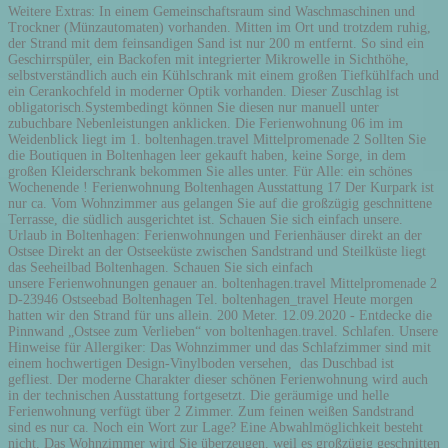
Weitere Extras: In einem Gemeinschaftsraum sind Waschmaschinen und Trockner (Münzautomaten) vorhanden. Mitten im Ort und trotzdem ruhig, der Strand mit dem feinsandigen Sand ist nur 200 m entfernt. So sind ein Geschirrspüler, ein Backofen mit integrierter Mikrowelle in Sichthöhe, selbstverständlich auch ein Kühlschrank mit einem großen Tiefkühlfach und ein Cerankochfeld in moderner Optik vorhanden. Dieser Zuschlag ist obligatorisch.Systembedingt können Sie diesen nur manuell unter zubuchbare Nebenleistungen anklicken. Die Ferienwohnung 06 im im Weidenblick liegt im 1. boltenhagen.travel Mittelpromenade 2 Sollten Sie die Boutiquen in Boltenhagen leer gekauft haben, keine Sorge, in dem großen Kleiderschrank bekommen Sie alles unter. Für Alle: ein schönes Wochenende ! Ferienwohnung Boltenhagen Ausstattung 17 Der Kurpark ist nur ca. Vom Wohnzimmer aus gelangen Sie auf die großzügig geschnittene Terrasse, die südlich ausgerichtet ist. Schauen Sie sich einfach unsere. Urlaub in Boltenhagen: Ferienwohnungen und Ferienhäuser direkt an der Ostsee Direkt an der Ostseeküste zwischen Sandstrand und Steilküste liegt das Seeheilbad Boltenhagen. Schauen Sie sich einfach unsere Ferienwohnungen genauer an. boltenhagen.travel Mittelpromenade 2 D-23946 Ostseebad Boltenhagen Tel. boltenhagen_travel Heute morgen hatten wir den Strand für uns allein. 200 Meter. 12.09.2020 - Entdecke die Pinnwand „Ostsee zum Verlieben“ von boltenhagen.travel. Schlafen. Unsere Hinweise für Allergiker: Das Wohnzimmer und das Schlafzimmer sind mit einem hochwertigen Design-Vinylboden versehen, das Duschbad ist gefliest. Der moderne Charakter dieser schönen Ferienwohnung wird auch in der technischen Ausstattung fortgesetzt. Die geräumige und helle Ferienwohnung verfügt über 2 Zimmer. Zum feinen weißen Sandstrand sind es nur ca. Noch ein Wort zur Lage? Eine Abwahlmöglichkeit besteht nicht. Das Wohnzimmer wird Sie überzeugen, weil es großzügig geschnitten ist und über ein modernes Interieur verfügt. Schlafen. Zwölf moderne 2-Zimmer-Ferienwohnungen stellen einen tolle Ergänzung zu der bereits bekannten Residenz am Park da. 120 m entfernt vom Weidenblick. Diese Ferienwohnung wird Sie überzeugen, wenn Sie Ihren Urlaub in Boltenhagen planen. (Links neben dem Seehotel und schräg gegenüber vom Kurhaus). Dieser Pinnwand folgen 122 Nutzer auf Pinterest. Bis zu 4 Personen können hier einen traumhaften Urlaub verleben. Da schien aber auch noch keine Sonne. Wir freuen uns auf deinen Besuch! Spaziergang in Steinhude. Willkommen im Ostseebad Boltenhagen – willkommen in der schönen Ferienwohnung 02 im Apartmenthaus Weidenblick. Der ausgewiesene Mietpreis beinhaltet: Strom, Wasser, Gas und Heizung, Nutzung des abschließbaren Fahrradschuppens, einen PKW-Stellplatz und natürlich WLAN rund um die … Alle Wohnungen verfügen zudem jeweils über eine TOP - ausgestattete Küche, einem Tageslicht-Bad mit bodentiefer Dusche und Fußbodenheizung, über einen PKW-Freistellplatz und natürlich auch kostenloses WLAN. Hier steht nämlich ein großes Doppelbett mit einer Liegefläche von 1,80 x 2,00 m für Sie bereit. Grüne Perle an der Ostsee Das Ostseebad Boltenhagen begeistert mit seinem feinsandigen fünf Kilometer langen Strand, einer imposanten Steilküste, einer 290 Meter in die Ostsee ragenden Seebrücke und dem Küstenwald, der das Örtchen in ein grünes Band einbettet. Das Duschbad verfügt über eine Fußbodenheizung, gerade in der kalten Jahreszeit werden Sie dieses Wohlfühlgefühl nach einem langen Strandspaziergang sehr genießen. Kalte Küche ist also Fehlanzeige. 31.08.2020 - Ausflugsziel Steinhuder Meer. Das Wohnzimmer wird Sie überzeugen, weil es großzügig geschnitten ist und über ein modernes Interieur verfügt. Das boltenhagen.travel-Büro finden Sie im Ortszentrum in der Mittelpromenade 2-5 in 23946 Ostseebad Boltenhagen im Strandpalais. Fax: +49 (0)38825 / 37 48 49 E-Mail: info@boltenhagen.travel, Die Lage? : +49 (0)38825 / 37 48 48 Die Lage? D-23946 Ostseebad Boltenhagen Tel. Einkaufsmöglichkeiten? : +49 (0)38825 / 37 48 48 Haustiere sind hier erlaubt, die Ferienwohnung 05 im Apartmenthaus Weidenblick ist eine Nichtraucherwohnung. Ebenso können Sie einen abschließbaren Fahrradschuppen mitnutzen (Fertigstellung Sommer 2015). Weitere Ideen zu ostsee, ostsee urlaub, ferien. Hier kann und darf gekocht werden. Gleich der erste Eindruck bei Ihnen im Büro und dann der erste Schritt in die Wohnung hat bei uns URLAUB bewirkt. boltenhagen.travel – Willkommen zu Ihrem Traumurlaub an der Ostsee. Es handelt sich hierbei um 7-Zonen-Kaltschaum-Matratzen (Vitalis Trio H3 – Mehrzonensystem mit Kaltschaumkern aus Bultex®), die auch für Allergiker geeignet sind. Es ist genug Stauraum da. Ferienwohnung Weidenblick 09 in Boltenhagen für bis zu 4 Gäste bei Traum-Ferienwohnungen keine Service-Gebühr direkter Kontakt zum Gastgeber Beschreibung Sie werden sehen, wir haben nicht zu viel versprochen. Mitten im Ort und trotzdem ruhig, der Strand mit dem feinsandigen Sand ist nur 200 m entfernt. Zentral aber trotzdem ruhig, nur 150 Meter zum Strand. Haustiere sind hier erlaubt, die Ferienwohnung 02 im Apartmenthaus Weidenblick ist eine Nichtraucherwohnung. Ferienwohnung Weidenblick 07 in Boltenhagen für bis zu 4 Gäste bei Traum-Ferienwohnungen keine Service-Gebühr direkter Kontakt zum Gastgeber Coronavirus (COVID-19): Wir haben für dich die wichtigsten Informationen zusammengefasst. Diese Ferienwohnung wird Sie überzeugen, wenn Sie Ihren Urlaub in Boltenhagen planen. Modernstes Interieur, Komfort und Bequemlichkeit warten auf unsere Gäste. Vitalis. Sämtliche Ferienwohnungen und Apartments lassen keinen Ihrer Wünsche offen. fast eine Woche sind wir schon wieder in Hamburg und denken noch immer gerne an die tolle Woche in Boltenhagen zurück. Viel Spaß in Ihrem Traumurlaub! 08.12.2020 - Gruppenboard für Fotos von Strand, Ostsee und der Küste für jeden Ostseefan. Ebenso gehört ein PKW-Stellplatz zu der Ferienwohnung. Also Sonne satt! Vor unserem Büro sind zwei Fax: +49 (0)38825 / 37 48 49 E-Mail: info@boltenhagen.travel. Willkommen im Ostseebad Boltenhagen – willkommen in der schönen Ferienwohnung 02 im Apartmenthaus Weidenblick. #ostsee Essen gehen? Apartmenthaus Weidenblick in Boltenhagen Seit drei Jahren vermieten wir sehr erfolgreich das ideal gelegene Apartmenthaus Weidenblick in Boltenhagen. Lassen Sie Die Wohnung lässt kaum noch Wünsche offen, trotzdem haben wir zwei Anregungen: im Wohnzimmer wäre ein Papierkorb sinnvoll und im Bad und Schlafzimmer jeweils ein Stuhl oder Hocker zum Ablegen der Kleider vor dem Duschen bzw. 150 Meter entfernt. Zu einem gelungenen Urlaub gehört zweifellos ein erholsamer Schlaf. Entdecke 67 Ferienhäuser & Ferienwohnungen von boltenhagen.travel für deinen Urlaub an der Ostsee. 13.12.2018 - Exclusiv und exquisit Villa Belvedere in Boltenhagen Seit dem Jahr 2015 können wir unseren Gästen ein ganz besonderes Objekt anbieten; die Villa Belvedere in Boltenhagen. Alle Bootsfahrt Festung Wilhelmstein. Der feine Sandstrand von Boltenhagen ist nur wenige Gehminuten entfernt, so dass Sie schnell an der Ostsee sind. Der gepflegte Strand ist nur 150 Meter entfernt. Endreinigungen: Bitte beachten Sie, dass bei Abreisen, die auf einen Sonn- oder Feiertag fallen, aufgrund aktueller gesetzlicher Bestimmungen ein Zuschlag von 30,00 € zur Endreinigung erhoben wird. Durch die zentrale Lage können Sie das Auto einfach stehen lassen und das Örtchen zu Fuß erkunden. Der Kurpark mit der Freilichtbühne und die Seebrücke sind in wenigen Gehminuten erreicht. Kopfkissen und Bettdecken sind aus synthetischem Material und damit daunenfrei. Der ausgewiesene Mietpreis beinhaltet: Strom, Wasser, Gas und Heizung, Nutzung des abschließbaren Fahrradschuppens, einen PKW-Stellplatz und natürlich WLAN rund um die Uhr. Der Mietvertrag wird entsprechend Ihres Abreisetages mit dem jeweils gültigen Reinigungspreis an Sie versendet. Die Betten verfügen über neue hochwertige Markenmatratzen der Fa. OG und verfügt über 2 Zimmer. Zusätzlich ist ein Handtuchheizkörper vorhanden. Die verkehrsfreien Promenade, die Mittel- und die Strandpromenade, laden zum Bummeln ein, auch diese sind in unmittelbarer Nähe vorhanden. Nun ist die Sonne da, der Strand voll und alle sind glücklich. Bummeln im Kurpark zur nächtlichen Stunde. Auf 55 m2 können Sie hier Wohnkomfort für bis zu 4 Personen erleben, der schöner nicht sein kann. Toll, dass Sie auch noch so viel Sonne "bestellt" hatten. Dieser Pinnwand folgen 120 Nutzer auf Pinterest. Na klar, lassen Sie das Auto stehen, auch viele Cafés und Restaurants sind fussläufig gut zu erreichen. Vom Wohn… Der schöne, feine Sandstrand mit der Ostsee ist nur ca. Weitere … So ist gut. Die Wohnung lässt kaum noch Wünsche offen, trotzdem haben wir zwei Anregungen: im Wohnzimmer wäre ein Papierkorb sinnvoll und im Bad und Schlafzimmer jeweils ein Stuhl oder Hocker zum Ablegen der Kleider vor dem Duschen bzw. Dieser ist garantiert in dem schönen Schlafzimmer. Der Kurpark mit der Freilichtbühne und die Seebrücke sind in wenigen Gehminuten erreicht. Einkaufsmöglichkeiten? Was wird Ihnen geboten? Ja, der nächste Supermarkt ist nur 150 m entfernt. Auf 55 m2können Sie hier Wohnkomfort für bis zu 4 Personen erleben, der schöner nicht sein kann. Alltägliche Schnappschüsse mit maritimen Motiven. Die Dusche ist ebenerdig, die Trennwände sind aus Sicherheitsglas. Ferienwohnung Weidenblick 07 in Boltenhagen für bis zu 4 Gäste bei Traum-Ferienwohnungen keine Service-Gebühr direkter Kontakt zum Gastgeber Urlaubsziel Ostseebad Boltenhagen – eine Perle an der Ostsee. Das Glas Rot- oder Weißwein in der abendlichen Sonne wird hier sicherlich zu Ihrem Ritual während Ihrer Urlaubstage. Die Wohnung selbst, die Sauberkeit, die Ausstattung, die Ruhe, die Lage zum Strand und dem Zentrum ist wirklich ideal !!! Apartmenthaus Weidenblick Helle, freundliche Ferienwohnungen in TOP Lage im Ostseebad Boltenhagen bieten einen perfekten Rahmen für Ihren Strandurlaub. Na klar, lassen Sie das Auto stehen, auch viel