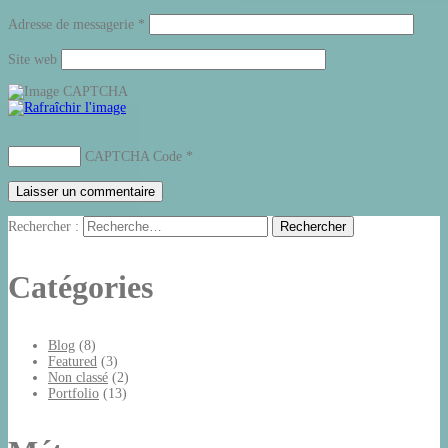
Adresse de messagerie
*
Site web
CAPTCHA Code
*
Rechercher :
Catégories
Blog
(8)
Featured
(3)
Non classé
(2)
Portfolio
(13)