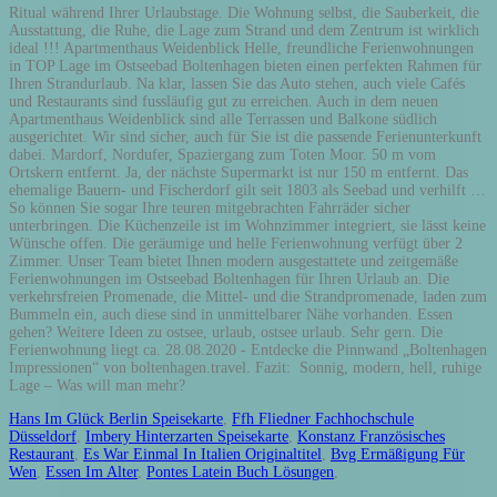
Hans Im Glück Berlin Speisekarte
,
Ffh Fliedner Fachhochschule
Düsseldorf
,
Imbery Hinterzarten Speisekarte
,
Konstanz Französisches
Restaurant
,
Es War Einmal In Italien Originaltitel
,
Bvg Ermäßigung Für
Wen
,
Essen Im Alter
,
Pontes Latein Buch Lösungen
,